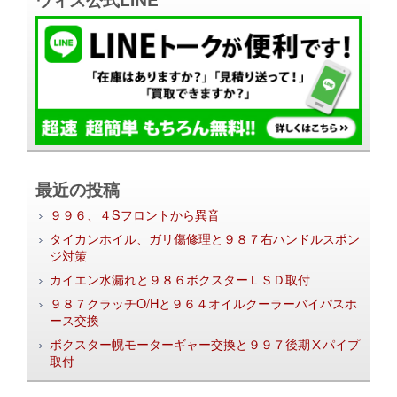
最近の投稿
９９６、４Sフロントから異音
タイカンホイル、ガリ傷修理と９８７右ハンドルスポン
ジ対策
カイエン水漏れと９８６ボクスターＬＳＤ取付
９８７クラッチO/Hと９６４オイルクーラーバイパスホ
ース交換
ボクスター幌モーターギャー交換と９９７後期Ⅹパイプ
取付