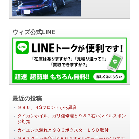
ウィズ公式LINE
最近の投稿
９９６、４Sフロントから異音
タイカンホイル、ガリ傷修理と９８７右ハンドルスポン
ジ対策
カイエン水漏れと９８６ボクスターＬＳＤ取付
９８７クラッチO/Hと９６４オイルクーラーバイパスホ