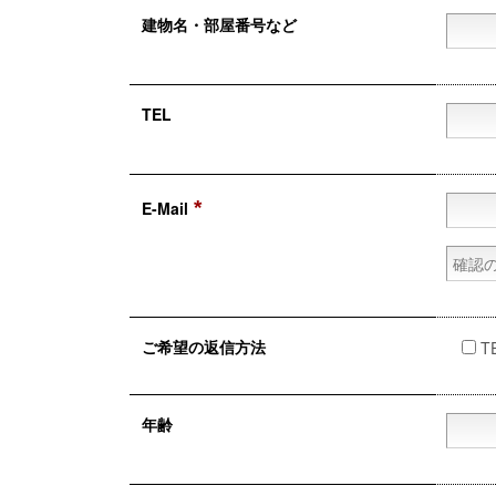
建物名・
部屋番号など
TEL
*
E-Mail
ご希望の
返信方法
T
年齢