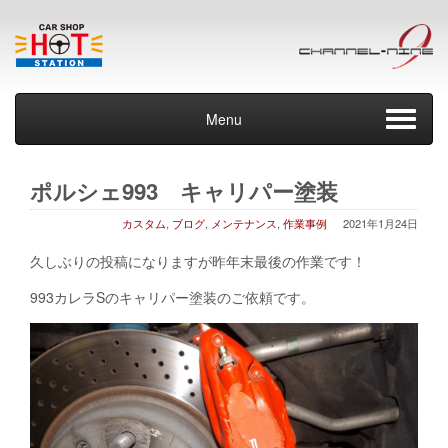
Menu
ポルシェ993 キャリパー塗装
カスタム
,
ブログ
,
メンテナンス
,
作業事例
2021年1月24日
久しぶりの投稿になりますが昨年末最後の作業です！
993カレラSのキャリパー塗装のご依頼です。