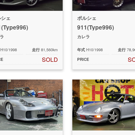
ルシェ
ポルシェ
1(Type996)
911(Type996)
ラ
カレラ
H10/1998
81,560km
H10/1998
78,
走行
年式
走行
SOLD
S
CE
PRICE