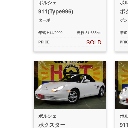
ポルシェ
ポ
911(Type996)
ボク
ターボ
ゲン
H14/2002
51,655km
年式
走行
年式
SOLD
PRICE
PRI
ポルシェ
ポ
ボクスター
91