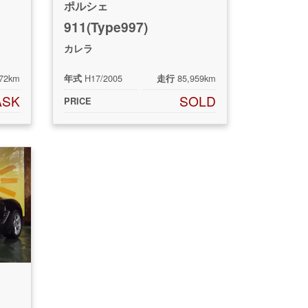
ポルシェ
911(Type997)
カレラ
672km
H17/2005
85,959km
年式
走行
ASK
SOLD
PRICE