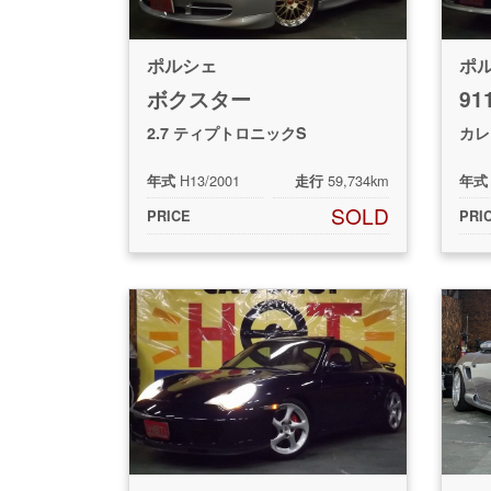
ポルシェ
ポ
ボクスター
91
2.7 ティプトロニックS
カレ
H13/2001
59,734km
年式
走行
年式
SOLD
PRICE
PRI