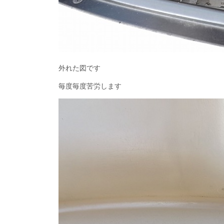
外れた図です
毎度毎度苦労します