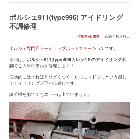
ポルシェ911(type996) アイドリング
不調修理
作業事例
,
修理
2025年10月19日
ポル
シェ専門店カーショップホットステーション
です。
今回は、
ポルシェ911(type)996カレラ4Ｓのアイドリング不
調
でご入庫の車両を修理します！
症状的にはそれほどひどくなく、たまにドドッっという感じ
でアイドリングが下がる感じです。
診断機をあててもエラーは出ていません。