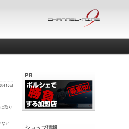
PR
年6月15日
検に取り
いなど
ショップ情報