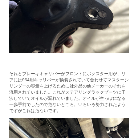
それとブレーキキャリパーがフロントにボクスター用が、リ
アには964用キャリパーが換装されていて合わせてマスターシ
リンダーの容量を上げるために社外品の他メーカーのそれを
流用されていました。これがステアリングラックブーツに干
渉していてオイルが漏れていました。オイルが空っぽになる
一歩手前でしたので危ないところ。いろいろ努力されたよう
ですがこれは危ないです。