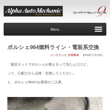
Menu
ポルシェ964燃料ライン・電装系交換
メンテナンス
,
作業事例
2016年11月16日
「最近ネットでポルシェが燃えるって見たんだけど」
って、心配だから点検・交換してください。
と、ポルシェ964のお客様がご入庫。