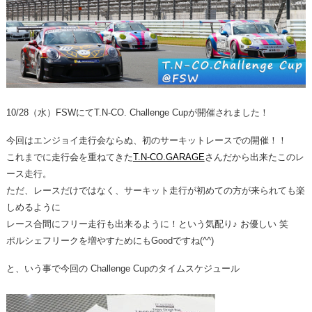
整備・メンテナンス工場
Report
ポルシェ探訪
10/28（水）FSWにてT.N-CO. Challenge Cupが開催されました！
今回はエンジョイ走行会ならぬ、初のサーキットレースでの開催！！
これまでに走行会を重ねてきた
T.N-CO.GARAGE
さんだから出来たこのレ
ース走行。
ただ、レースだけではなく、サーキット走行が初めての方が来られても楽
しめるように
レース合間にフリー走行も出来るように！という気配り♪ お優しい 笑
ポルシェフリークを増やすためにもGoodですね(^^)
と、いう事で今回の Challenge Cupのタイムスケジュール