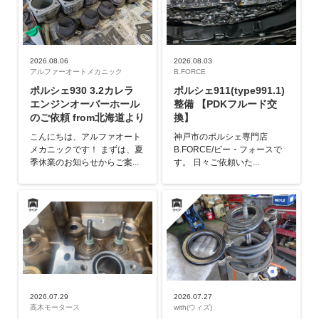
2026.08.06
2026.08.03
アルファーオートメカニック
B.FORCE
ポルシェ930 3.2カレラ
ポルシェ911(type991.1)
エンジンオーバーホール
整備 【PDKフルード交
のご依頼 from北海道より
換】
こんにちは、アルファオート
神戸市のポルシェ専門店
メカニックです！ まずは、夏
B.FORCE/ビー・フォースで
季休業のお知らせからご案...
す。 日々ご依頼いた...
2026.07.29
2026.07.27
高木モータース
with(ウィズ)