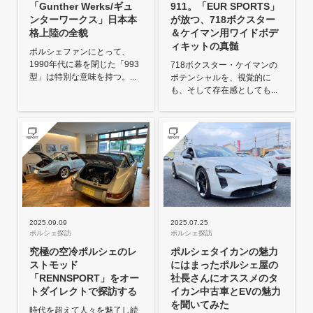
「Gunther Werks/ギュ
911。「EUR SPORTS」
ンターワークス」日本本
が放つ、718ボクスター
格上陸の全貌
＆ケイマン用ワイドボデ
ィキットの真髄
ポルシェファンにとって、
1990年代に幕を閉じた「993
718ボクスター・ケイマンの
型」は特別な意味を持つ。...
ポテンシャルを、視覚的に
も、そして存在感としても...
2025.09.09
2025.07.25
ポルシェ探訪
ポルシェ探訪
究極の空冷ポルシェのレ
ポルシェタイカンの魅力
ストモッド
にはまったポルシェ屋の
「RENNSPORT」をオー
社長さんにオススメのタ
トダイレクトで探訪する
イカン中古車とEVの魅力
を聞いてみた
時代を超えて人々を魅了し続