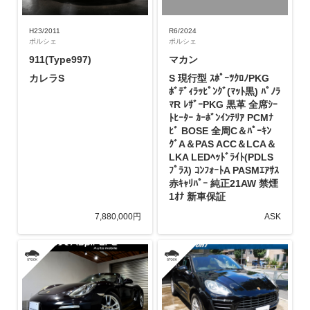
整備・メンテナンス工場
H23/2011
R6/2024
ポルシェ
ポルシェ
Report
911(Type997)
マカン
ポルシェ探訪
カレラS
S 現行型 ｽﾎﾟｰﾂｸﾛﾉPKG
ﾎﾞﾃﾞｨﾗｯﾋﾟﾝｸﾞ(ﾏｯﾄ黒) ﾊﾟﾉﾗ
ﾏR ﾚｻﾞｰPKG 黒革 全席ｼｰ
ﾄﾋｰﾀｰ ｶｰﾎﾞﾝｲﾝﾃﾘｱ PCMﾅ
ﾋﾞ BOSE 全周C＆ﾊﾟｰｷﾝ
ｸﾞA＆PAS ACC＆LCA＆
LKA LEDﾍｯﾄﾞﾗｲﾄ(PDLS
ﾌﾟﾗｽ) ｺﾝﾌｫｰﾄA PASMｴｱｻｽ
赤ｷｬﾘﾊﾟｰ 純正21AW 禁煙
1ｵﾅ 新車保証
7,880,000円
ASK