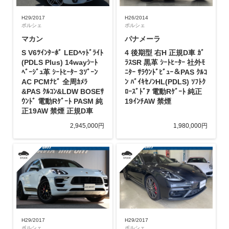
H29/2017
H26/2014
ポルシェ
ポルシェ
マカン
パナメーラ
S V6ﾂｲﾝﾀｰﾎﾞ LEDﾍｯﾄﾞﾗｲﾄ
4 後期型 右H 正規D車 ｶﾞ
(PDLS Plus) 14wayｼｰﾄ
ﾗｽSR 黒革 ｼｰﾄﾋｰﾀｰ 社外ﾓ
ﾍﾞｰｼﾞｭ革 ｼｰﾄﾋｰﾀｰ 3ｿﾞｰﾝ
ﾆﾀｰ ｻﾗｳﾝﾄﾞﾋﾞｭｰ＆PAS ｸﾙｺ
AC PCMﾅﾋﾞ 全周ｶﾒﾗ
ﾝ ﾊﾞｲｷｾﾉﾝHL(PDLS) ｿﾌﾄｸ
&PAS ｸﾙｺﾝ&LDW BOSEｻ
ﾛｰｽﾞﾄﾞｱ 電動Rｹﾞｰﾄ 純正
ｳﾝﾄﾞ 電動Rｹﾞｰﾄ PASM 純
19ｲﾝﾁAW 禁煙
正19AW 禁煙 正規D車
2,945,000円
1,980,000円
H29/2017
H29/2017
ポルシェ
ポルシェ