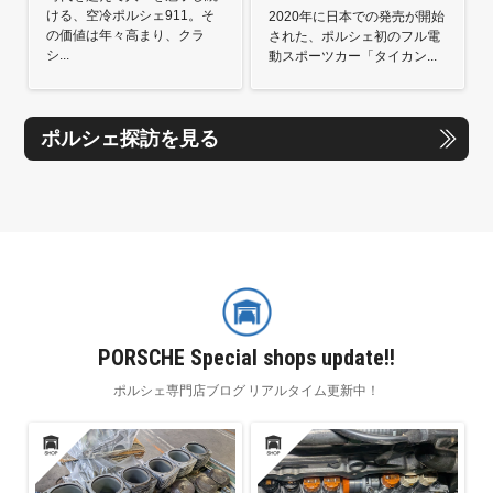
ける、空冷ポルシェ911。そ
2020年に日本での発売が開始
の価値は年々高まり、クラ
された、ポルシェ初のフル電
シ...
動スポーツカー「タイカン...
ポルシェ探訪を見る
PORSCHE Special shops update!!
ポルシェ専門店ブログ リアルタイム更新中！