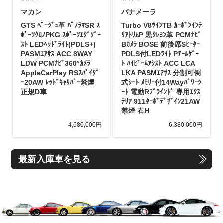
マカン
パナメーラ
GTS ﾍﾞｰｼﾞｭ革 ﾊﾟﾉﾗﾏSR ｽ
Turbo V8ﾂｲﾝTB ｶｰﾎﾞﾝｲﾝﾃ
ﾎﾟｰﾂｸﾛﾉPKG ｽﾎﾟｰﾂｴｸﾞｿﾞｰ
ﾘｱﾄﾘﾑP 黒ｸﾚﾖﾝ革 PCMﾅﾋﾞ
ｽﾄ LEDﾍｯﾄﾞﾗｲﾄ(PDLS+)
Bｶﾒﾗ BOSE 前後席Sﾋｰﾀｰ
PASMｴｱｻｽ ACC 8WAY
PDLS付LEDﾗｲﾄ Pﾃｰﾙｹﾞｰ
LDW PCMﾅﾋﾞ360°ｶﾒﾗ
ﾄ ﾊｲﾋﾞｰﾑｱｼｽﾄ ACC LCA
AppleCarPlay RSｽﾊﾟｲﾀﾞ
LKA PASMｴｱｻｽ 分割可倒
ｰ20AW ﾚｯﾄﾞｷｬﾘﾊﾟｰ禁煙
式ｼｰﾄ ﾒﾓﾘｰ付14Wayﾊﾟﾜｰｼ
正規D車
ｰﾄ 電動Rﾌﾞﾗｲﾝﾄﾞ 専用ｴｸｽ
ﾃﾘｱ 911ﾀｰﾎﾞﾃﾞｻﾞｲﾝ21AW
禁煙 右H
4,680,000円
6,380,000円
最新入庫車を見る