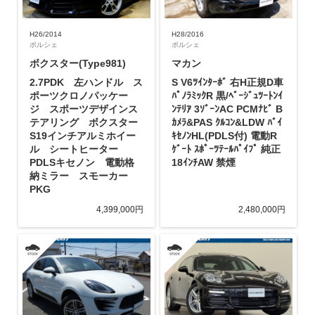
H26/2014
H28/2016
ポルシェ
ポルシェ
ボクスター(Type981)
マカン
2.7PDK 左ハンドル ス
S V6ﾂｲﾝﾀｰﾎﾞ 右H正規D車
ポーツクロノパッケー
ﾊﾟﾉﾗﾐｯｸR 黒/ﾍﾞｰｼﾞｭﾂｰﾄﾝｲ
ジ スポーツデザインス
ﾝﾃﾘｱ 3ｿﾞｰﾝAC PCMﾅﾋﾞ B
テアリング ボクスター
ｶﾒﾗ&PAS ｸﾙｺﾝ&LDW ﾊﾞｲ
S19インチアルミホイー
ｷｾﾉﾝHL(PDLS付) 電動R
ル シートヒーター
ｹﾞｰﾄ ｽﾎﾟｰﾂﾃｰﾙﾊﾟｲﾌﾟ 純正
PDLSキセノン 電動格
18ｲﾝﾁAW 禁煙
納ミラー スモーカー
PKG
4,399,000円
2,480,000円