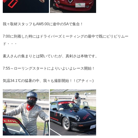
我々取材スタッフもAM5:00に途中のSAで集合！
7:00に到着した時にはドライバーズミーティングの最中で既にピリピリムー
ド・・・
素人さんの集まりとは聞いていたが、真剣さは本物です。
7:55～ローリングスタートによりいよいよレース開始！
気温34.1℃の猛暑の中、我々も撮影開始！！(アチィ～)