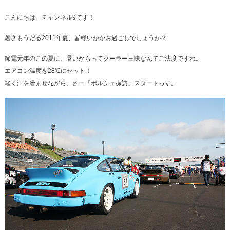
整備・メンテナンス工場
こんにちは、チャンネル9です！
Report
暑さもうだる2011年夏、皆様いかがお過ごしでしょうか？
ポルシェ探訪
節電元年のこの夏に、暑いからってクーラー三昧なんてご法度ですね。
エアコン温度を28℃にセット！
軽く汗を滲ませながら、さー「ポルシェ探訪」スタートっす。