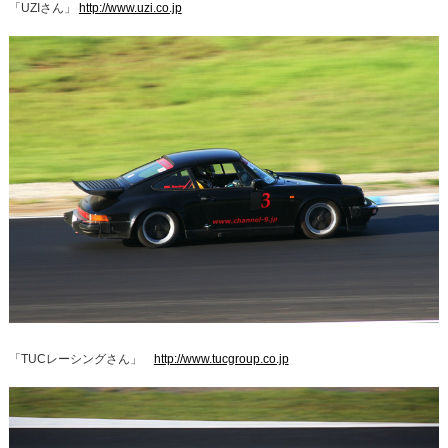
「UZIさん」
http://www.uzi.co.jp
「TUCレーシングさん」
http://www.tucgroup.co.jp