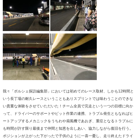
我々「ポルシェ探訪編集部」においては初めてのレース取材、しかも12時間と
いう長丁場の耐久レースということもありスプリントでは味わうことのできな
い貴重な体験をさせていただいた！チーム全員で完走という一つの目標に向か
って、ドライバーのサポートやピット作業の連携、トラブル発生ともなればヒ
ートアップするメカニックをうちわや扇風機であおぎ、重症となるトラブルに
も時間が許す限り最後まで仲間と知恵を出しあい、協力しながら復旧を行う。
ポジションが上がった下がったで子供のように一喜一憂し、走り終えたドライ