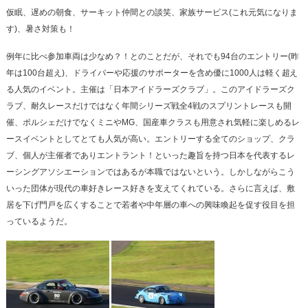
仮眠、遅めの朝食、サーキット仲間との談笑、家族サービス(これ元気になりま
す)、暑さ対策も！
例年に比べ参加車両は少なめ？！とのことだが、それでも94台のエントリー(昨
年は100台超え)、ドライバーや応援のサポーターを含め優に1000人は軽く超え
る人気のイベント。主催は「日本アイドラーズクラブ」。このアイドラーズク
ラブ、耐久レースだけではなく年間シリーズ戦全4戦のスプリントレースも開
催、ポルシェだけでなくミニやMG、国産車クラスも用意され気軽に楽しめるレ
ースイベントとしてとても人気が高い。エントリーする全てのショップ、クラ
ブ、個人が主催者でありエントラント！といった趣旨を持つ日本を代表するレ
ーシングアソシエーションではあるが本職ではないという。しかしながらこう
いった団体が現代の車好きレース好きを支えてくれている。さらに言えば、敷
居を下げ門戸を広くすることで若者や中年層の車への興味喚起を促す役目を担
っているようだ。