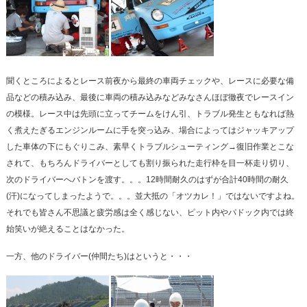
聞くところによるとレース前夜から最終の車両チェックや、レースに必要な備
品などの積み込み、最後に車両の積み込みなどみなさんほぼ徹夜でレースイン
の模様。レース中は先頭に立ってチームをけん引、トラブル発生ともなれば熱
く煮えたぎるエンジンルームに手を突っ込み、場合によってはジャッキアップ
した車体の下にもぐりこみ、素早くトラブルシューティング→復旧作業とこな
されて、もちろんドライバーとしても割り振られた走行枠を目一杯走り切り、
次のドライバーへバトンを渡す。。。12時間耐久のはずが合計40時間の耐久
(汗)になってしまったようで。。。並大抵の「オツカレ！」ではないですよね。
それでも皆さん不思議と疲労感は全く感じない、ピット内やパドック内では終
始笑いが絶えることはなかった。
一方、他のドライバー(仲間たち)はというと・・・