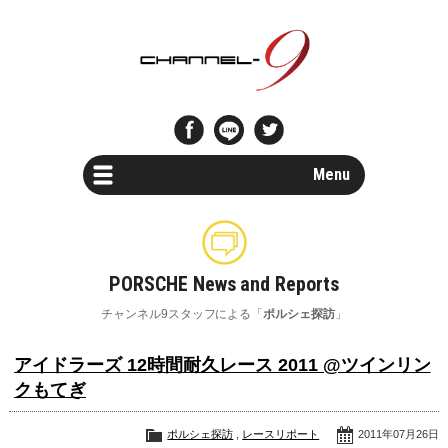
Menu
Car Search
新車・中古車検索
PORSCHE News and Reports
Parts Search
チャンネル9スタッフによる「
ポルシェ探訪
」
パーツ検索
アイドラーズ 12時間耐久レース 2011 @ツインリン
Special Shops
クもてぎ
ポルシェスペシャルショップ一覧
ポルシェ探訪
,
レースリポート
2011年07月26日
Maintenance