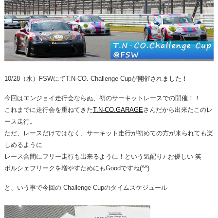
整備・メンテナンス工場
Report
ポルシェ探訪
10/28（水）FSWにてT.N-CO. Challenge Cupが開催されました！
今回はエンジョイ走行会ならぬ、初のサーキットレースでの開催！！
これまでに走行会を重ねてきた
T.N-CO.GARAGE
さんだから出来たこのレ
ース走行。
ただ、レースだけではなく、サーキット走行が初めての方が来られても楽
しめるように
レース合間にフリー走行も出来るように！という気配り♪ お優しい 笑
ポルシェフリークを増やすためにもGoodですね(^^)
と、いう事で今回の Challenge Cupのタイムスケジュール