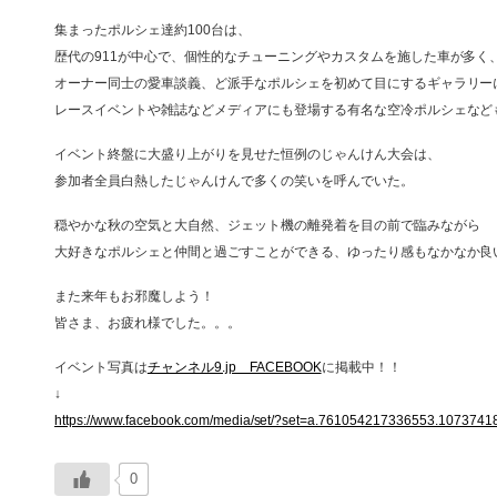
集まったポルシェ達約100台は、
歴代の911が中心で、個性的なチューニングやカスタムを施した車が多く
オーナー同士の愛車談義、ど派手なポルシェを初めて目にするギャラリー
レースイベントや雑誌などメディアにも登場する有名な空冷ポルシェなど
イベント終盤に大盛り上がりを見せた恒例のじゃんけん大会は、
参加者全員白熱したじゃんけんで多くの笑いを呼んでいた。
穏やかな秋の空気と大自然、ジェット機の離発着を目の前で臨みながら
大好きなポルシェと仲間と過ごすことができる、ゆったり感もなかなか良
また来年もお邪魔しよう！
皆さま、お疲れ様でした。。。
イベント写真は
チャンネル9.jp FACEBOOK
に掲載中！！
↓
https://www.facebook.com/media/set/?set=a.761054217336553.10737
0