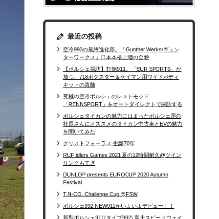
最近の投稿
空冷993の最終進化形。「Gunther Werks/ギュン
ターワークス」日本本格上陸の全貌
【ポルシェ探訪】打倒911。「EUR SPORTS」が
放つ、718ボクスター＆ケイマン用ワイドボディ
キットの真髄
究極の空冷ポルシェのレストモッド
「RENNSPORT」をオートダイレクトで探訪する
ポルシェタイカンの魅力にはまったポルシェ屋の
社長さんにオススメのタイカン中古車とEVの魅力
を聞いてみた
クリストフォーラス 生誕70年
RUF idlers Games 2021 夏の12時間耐久@ツイン
リンクもてぎ
DUNLOP presents EUROCUP 2020 Autumn
Festival
T.N-CO. Challenge Cup @FSW
ポルシェ992 NEW911がいよいよデビュー！！
新型ポルシェ911(タイプ992) 富士スピードウェイ