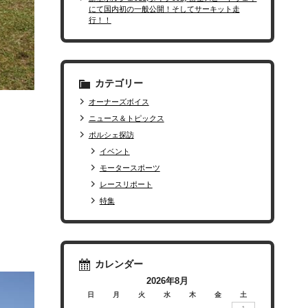
にて国内初の一般公開！そしてサーキット走
行！！
カテゴリー
オーナーズボイス
ニュース＆トピックス
ポルシェ探訪
イベント
モータースポーツ
レースリポート
特集
カレンダー
2026年8月
日
月
火
水
木
金
土