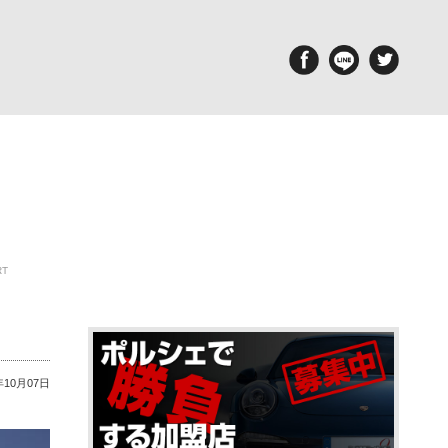
aintenance
Report
備・メンテナンス工場
ポルシェ探訪
RT
年10月07日