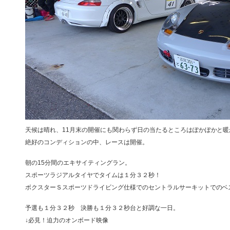
天候は晴れ、11月末の開催にも関わらず日の当たるところはぽかぽかと暖
絶好のコンディションの中、レースは開催。
朝の15分間のエキサイティングラン。
スポーツラジアルタイヤでタイムは１分３２秒！
ボクスターＳスポーツドライビング仕様でのセントラルサーキットでの
予選も１分３２秒 決勝も１分３２秒台と好調な一日。
↓必見！迫力のオンボード映像