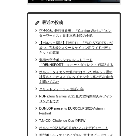
最近の投稿
空冷993の最終進化形。「Gunther Werks/ギュン
ターワークス」日本本格上陸の全貌
【ポルシェ探訪】打倒911。「EUR SPORTS」が
放つ、718ボクスター＆ケイマン用ワイドボディ
キットの真髄
究極の空冷ポルシェのレストモッド
「RENNSPORT」をオートダイレクトで探訪する
ポルシェタイカンの魅力にはまったポルシェ屋の
社長さんにオススメのタイカン中古車とEVの魅力
を聞いてみた
クリストフォーラス 生誕70年
RUF idlers Games 2021 夏の12時間耐久@ツイン
リンクもてぎ
DUNLOP presents EUROCUP 2020 Autumn
Festival
T.N-CO. Challenge Cup @FSW
ポルシェ992 NEW911がいよいよデビュー！！
新型ポルシェ911(タイプ992) 富士スピードウェイ