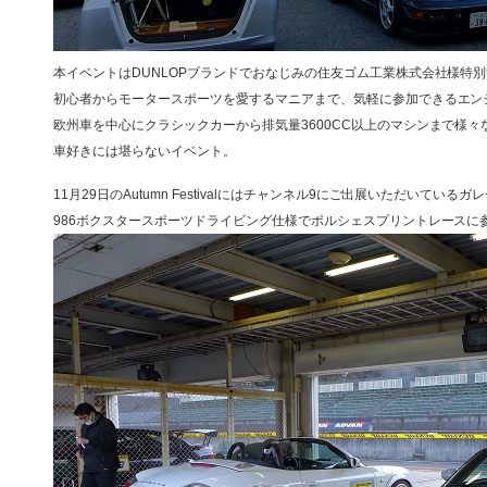
本イベントはDUNLOPブランドでおなじみの住友ゴム工業株式会社様特
初心者からモータースポーツを愛するマニアまで、気軽に参加できるエン
欧州車を中心にクラシックカーから排気量3600CC以上のマシンまで様
車好きには堪らないイベント。
11月29日のAutumn Festivalにはチャンネル9にご出展いただいている
986ボクスタースポーツドライビング仕様でポルシェスプリントレースに