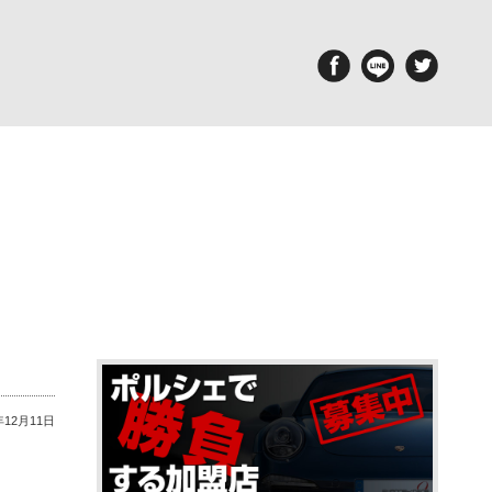
aintenance
Report
備・メンテナンス工場
ポルシェ探訪
年12月11日