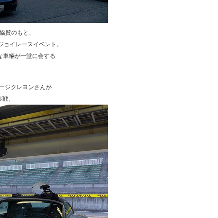
別協賛のもと、
ジョイレースイベント。
々な車輛が一堂に会する
ガレージクレヨンさんが
参戦。