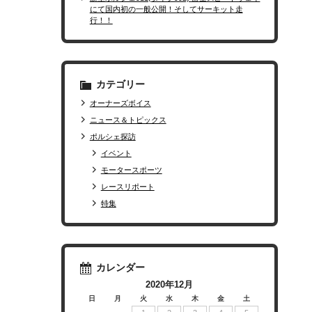
にて国内初の一般公開！そしてサーキット走
行！！
カテゴリー
オーナーズボイス
ニュース＆トピックス
ポルシェ探訪
イベント
モータースポーツ
レースリポート
特集
カレンダー
2020年12月
日
月
火
水
木
金
土