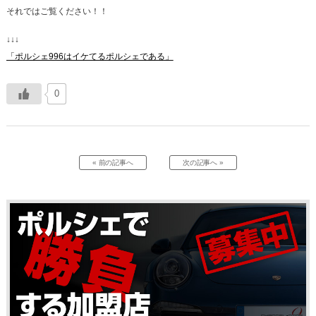
それではご覧ください！！
↓↓↓
「ポルシェ996はイケてるポルシェである」
0
« 前の記事へ
次の記事へ »