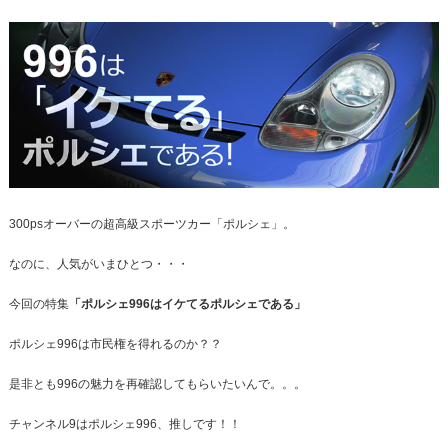
整備・メンテナンス工場
Report
ポルシェ探訪
300psオーバーの超高級スポーツカー「ポルシェ」。
なのに、人気がいまひとつ・・・
今回の特集
「ポルシェ996はイケてるポルシェである」
ポルシェ996は市民権を得れるのか？？
是非とも996の魅力を再確認してもらいたいんで。。。
チャンネル9はポルシェ996、推しです！！