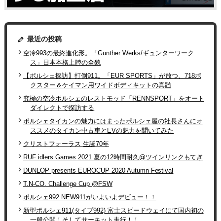
最近の投稿
空冷993の最終進化形。「Gunther Werks/ギュンターワーク
ス」日本本格上陸の全貌
【ポルシェ探訪】打倒911。「EUR SPORTS」が放つ、718ボ
クスター＆ケイマン用ワイドボディキットの真髄
究極の空冷ポルシェのレストモッド「RENNSPORT」をオート
ダイレクトで探訪する
ポルシェタイカンの魅力にはまったポルシェ屋の社長さんにオ
ススメのタイカン中古車とEVの魅力を聞いてみた
クリストフォーラス 生誕70年
RUF idlers Games 2021 夏の12時間耐久@ツインリンクもてぎ
DUNLOP presents EUROCUP 2020 Autumn Festival
T.N-CO. Challenge Cup @FSW
ポルシェ992 NEW911がいよいよデビュー！！
新型ポルシェ911(タイプ992) 富士スピードウェイにて国内初の
一般公開！そしてサーキット走行！！