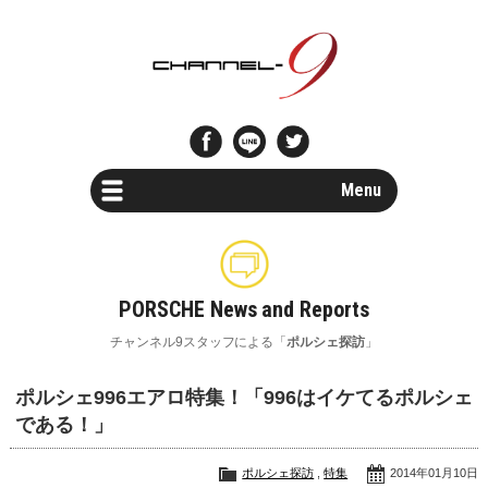
Menu
Car Search
新車・中古車検索
PORSCHE News and Reports
Parts Search
チャンネル9スタッフによる「
ポルシェ探訪
」
パーツ検索
ポルシェ996エアロ特集！「996はイケてるポルシェ
Special Shops
である！」
ポルシェスペシャルショップ一覧
ポルシェ探訪
,
特集
2014年01月10日
Maintenance