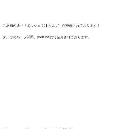
整備・メンテナンス工場
Report
ポルシェ探訪
ご承知の通り「ポルシェ 991 タルガ」が発表されております！
タルガのルーフ開閉、youtubeにて紹介されております。