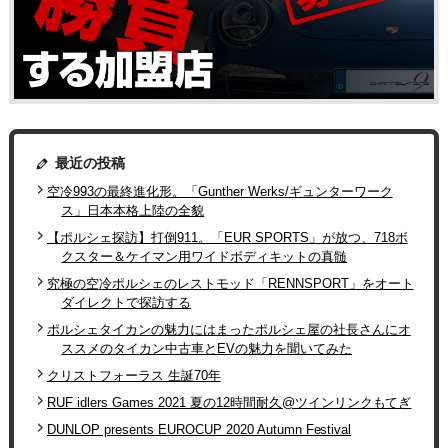
最近の投稿
空冷993の最終進化形。「Gunther Werks/ギュンターワーク
ス」日本本格上陸の全貌
【ポルシェ探訪】打倒911。「EUR SPORTS」が放つ、718ボ
クスター＆ケイマン用ワイドボディキットの真髄
究極の空冷ポルシェのレストモッド「RENNSPORT」をオート
ダイレクトで探訪する
ポルシェタイカンの魅力にはまったポルシェ屋の社長さんにオ
ススメのタイカン中古車とEVの魅力を聞いてみた
クリストフォーラス 生誕70年
RUF idlers Games 2021 夏の12時間耐久@ツインリンクもてぎ
DUNLOP presents EUROCUP 2020 Autumn Festival