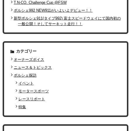
T.N-CO. Challenge Cup @FSW
ポルシェ992 NEW911がいよいよデビュー！！
新型ポルシェ911(タイプ992) 富士スピードウェイにて国内初の
一般公開！そしてサーキット走行！！
カテゴリー
オーナーズボイス
ニュース＆トピックス
ポルシェ探訪
イベント
モータースポーツ
レースリポート
特集