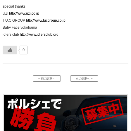
special thanks:
UZI
http://www.uzi.co.jp
T.U.C.GROUP
http://www.tucgroup.co.jp
Baby Face yokohama
idlers club
http://www.idlersclub.org
0
« 前の記事へ
次の記事へ »