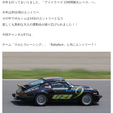
今年も行ってまいりました、「アイドラーズ 12時間耐久レース」へ。
整備・メンテナンス工場
今年は90台弱のエントリー、
Report
その中でポルシェは14台のエントリーとなり
ポルシェ探訪
楽しくも真剣な大人の運動会が繰り広げられました！！
今回チャンネル9では、
チーム「マルヒラレーシング」、「Babyface」と共にエントリー？！