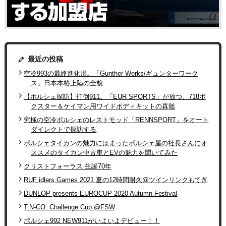
最近の投稿
空冷993の最終進化形。「Gunther Werks/ギュンターワーク
ス」日本本格上陸の全貌
【ポルシェ探訪】打倒911。「EUR SPORTS」が放つ、718ボ
クスター＆ケイマン用ワイドボディキットの真髄
究極の空冷ポルシェのレストモッド「RENNSPORT」をオート
ダイレクトで探訪する
ポルシェタイカンの魅力にはまったポルシェ屋の社長さんにオ
ススメのタイカン中古車とEVの魅力を聞いてみた
クリストフォーラス 生誕70年
RUF idlers Games 2021 夏の12時間耐久@ツインリンクもてぎ
DUNLOP presents EUROCUP 2020 Autumn Festival
T.N-CO. Challenge Cup @FSW
ポルシェ992 NEW911がいよいよデビュー！！