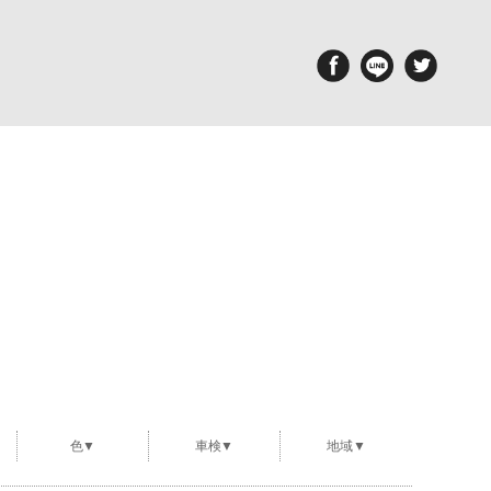
aintenance
Report
備・メンテナンス工場
ポルシェ探訪
色▼
車検▼
地域▼