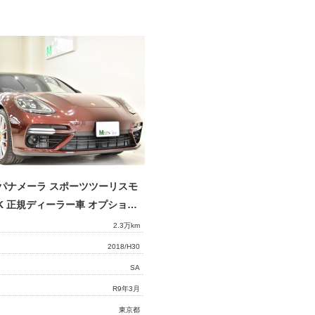
パナメーラ スポーツツーリスモ
Turbo PDK 正規ディーラー車 オプション総額340万円オーバー スポーツクロノパッケージ リアエンターテインメント21インチエクスクルーシブホイール アダプティブクルコン パンラマサンルーフ 右ハンドル
2.3万km
2018/H30
SA
R9年3月
東京都