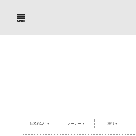
Car Search
Parts Sea
新車・中古車検索
パーツ検索
価格(税込)▼
メーカー▼
車種▼