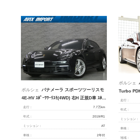
ポルシェ
ポルシェ
パナメーラ スポーツツーリスモ
4E-HV ｽﾎﾟｰﾂﾂｰﾘｽﾓ(4WD) 右H 正規D車 ｽﾎﾟｸﾛ 黒革 ﾊﾟﾉﾗﾏﾙｰﾌ ACC ｺﾝﾌｫｰﾄｱｸｾｽ ｼｰﾄﾋｰﾀｰ PCMﾅﾋﾞ 360°ｶﾒﾗ PDLS+ LEDﾍｯﾄﾞﾗｲﾄ ﾊﾟﾜｰﾄﾗﾝｸ ｸﾞﾘｰﾝｷｬﾘﾊﾟｰ 20ｲﾝﾁAW 弊社買取直販!!
走行：
走行：
7.7万km
年式：
年式：
2019/R1
ミッション：
ミッション：
AT
車検：
車検：
2年付
地域：