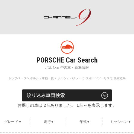
ポルシェ専門サイト チャンネル9
rch
Special Shops
M
販売店・専門店情報
整
トップページ
>
ポルシェ車種一覧
> ポルシェ パナメーラ スポーツツーリスモ 検索結果
車両検索
お探しの車は 2台ありました。 1台～を表示します。
グレード▼
走行▼
年式▼
ミッション▼