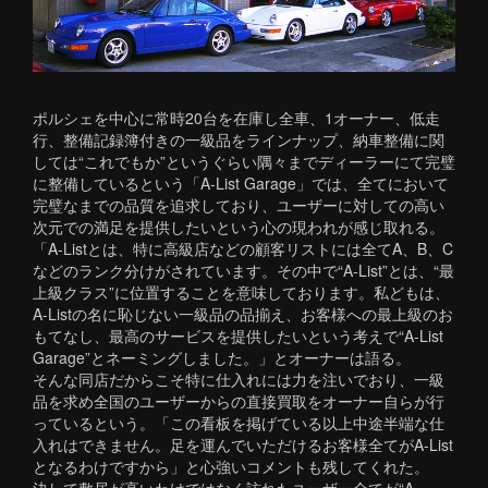
ポルシェを中心に常時20台を在庫し全車、1オーナー、低走
行、整備記録簿付きの一級品をラインナップ、納車整備に関
しては“これでもか”というぐらい隅々までディーラーにて完璧
に整備しているという「A-List Garage」では、全てにおいて
完璧なまでの品質を追求しており、ユーザーに対しての高い
次元での満足を提供したいという心の現われが感じ取れる。
「A-Listとは、特に高級店などの顧客リストには全てA、B、C
などのランク分けがされています。その中で“A-List”とは、“最
上級クラス”に位置することを意味しております。私どもは、
A-Listの名に恥じない一級品の品揃え、お客様への最上級のお
もてなし、最高のサービスを提供したいという考えで“A-List
Garage”とネーミングしました。」とオーナーは語る。
そんな同店だからこそ特に仕入れには力を注いでおり、一級
品を求め全国のユーザーからの直接買取をオーナー自らが行
っているという。「この看板を掲げている以上中途半端な仕
入れはできません。足を運んでいただけるお客様全てがA-List
となるわけですから」と心強いコメントも残してくれた。
決して敷居が高いわけではなく訪れたユーザー全てが“A-