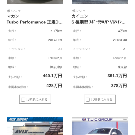
ポルシェ
ポルシェ
マカン
カイエン
Turbo Performance 正規D車 ｽﾎﾟｰﾂｸﾛﾉPKG 黒/ﾍﾞｰｼﾞｭﾂｰﾄﾝ革 18Way電動ｱﾀﾞﾌﾟﾃｨﾌﾞｽﾎﾟｰﾂｼｰﾄ 全席ｼｰﾄﾋｰﾀｰ 3ｿﾞｰﾝAC PCMﾅﾋﾞ 地ﾃﾞｼﾞﾁｭｰﾅｰ BOSE Bｶﾒﾗ＆PAS ACC&LDW ﾊﾞｲｷｾﾉﾝHL(PDLS付) ｽﾎﾟｰﾂｴｸﾞｿﾞｰｽﾄ PASM 赤ｷｬﾘﾊﾟｰ 純正19AW
S 後期型 ｽﾎﾟｰﾂｸﾛﾉP V6ﾂｲﾝTB 黒ﾍﾞｰｼﾞｭ革 社外SDﾅﾋﾞ地ﾃﾞｼﾞB&Sｶﾒﾗ 前席ｼｰﾄﾋｰﾀｰ PDLS付ﾊﾞｲｷｾﾉﾝﾗｲﾄ 自動ﾄﾗﾝｸ 分割可倒式ｼｰﾄ ｽﾀｰﾄ/ｽﾄｯﾌﾟ機能 ﾊﾟｰｸｱｼｽﾄ ﾀｰﾎﾞ用19AW 禁煙 右H
走行：
6.1万km
走行：
4万km
年式：
2017/H29
年式：
2018/H30
ミッション：
AT
ミッション：
AT
車検：
R10年2月
車検：
R9年11月
地域：
神奈川県
地域：
東京都
440.1
万円
391.1
万円
支払総額：
支払総額：
428
万円
378
万円
車両本体価格：
車両本体価格：
比較表に入れる
比較表に入れる