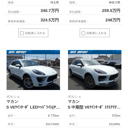
地域：
埼玉県
地域：
神奈川県
340.7
万円
259.5
万円
支払総額：
支払総額：
324.5
万円
248
万円
車両本体価格：
車両本体価格：
比較表に入れる
比較表に入れる
ポルシェ
ポルシェ
マカン
マカン
S V6ﾂｲﾝﾀｰﾎﾞ LEDﾍｯﾄﾞﾗｲﾄ(PDLS Plus) 14wayｼｰﾄ ﾍﾞｰｼﾞｭ革 ｼｰﾄﾋｰﾀｰ 3ｿﾞｰﾝAC PCMﾅﾋﾞ 全周ｶﾒﾗ&PAS ｸﾙｺﾝ&LDW BOSEｻｳﾝﾄﾞ 電動Rｹﾞｰﾄ PASM 純正19AW 禁煙 正規D車
S 中期型 V6ﾂｲﾝﾀｰﾎﾞ ｴｸｽﾃﾘｱPKG LEDﾍｯﾄﾞﾗｲﾄ 黒革 ｼｰﾄﾋｰﾀｰ 3ｿﾞｰﾝAC 14wayｼｰﾄ ACC&LDW&LCA PCMﾅﾋﾞ ｻﾗｳﾝﾄﾞｶﾒﾗ&PAS ｺﾝﾌｫｰﾄA 純正21AW 禁煙 正規D車
走行：
6.7万km
走行：
5万km
年式：
2017/H29
年式：
2019/R1