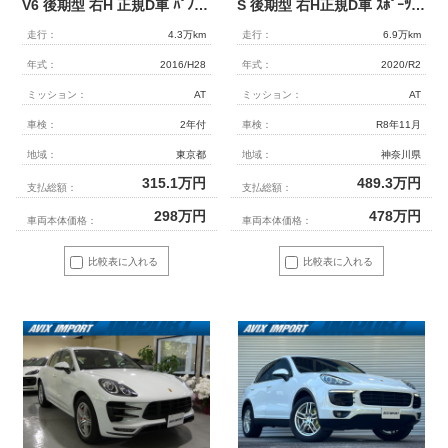
V6 後期型 右H 正規D車 ﾊﾟﾉﾗﾐｯｸR 黒/ﾍﾞｰｼﾞｭﾂｰﾄﾝｲﾝﾃﾘｱ ｼｰﾄﾋｰﾀｰ 純正ﾅﾋﾞ 地ﾃﾞｼﾞ Bｶﾒﾗ＆PAS ACC 電動Rｹﾞｰﾄ 純正18ｲﾝﾁAW(黒塗装) 禁煙
S 後期型 右H正規D車 ｽﾎﾟｰﾂｸﾛﾉPKG ﾊﾟﾉﾗﾐｯｸR ﾍﾞｰｼﾞｭ半革 全席ｼｰﾄﾋｰﾀｰ&ｽﾃｱﾘﾝｸﾞﾋｰﾀｰ 3ｿﾞｰﾝAC PCMﾅﾋﾞ 全周ｶﾒﾗ&PAS ACC&LCA&LKA LEDﾍｯﾄﾞﾗｲﾄ ｺﾝﾌｫｰﾄA 電動Rｹﾞｰﾄ ｽﾎﾟｰﾂﾃｰﾙﾊﾟｲﾌﾟ 純正21AW 禁煙
走行：
4.3万km
走行：
6.9万km
年式：
2016/H28
年式：
2020/R2
ミッション：
AT
ミッション：
AT
車検：
2年付
車検：
R8年11月
地域：
東京都
地域：
神奈川県
315.1
万円
489.3
万円
支払総額：
支払総額：
298
万円
478
万円
車両本体価格：
車両本体価格：
比較表に入れる
比較表に入れる