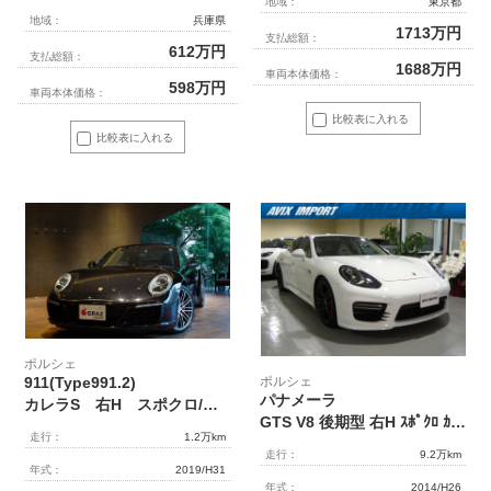
地域：
東京都
地域：
兵庫県
1713
万円
支払総額：
612
万円
支払総額：
1688
万円
車両本体価格：
598
万円
車両本体価格：
比較表に入れる
比較表に入れる
ポルシェ
ポルシェ
911(Type991.2)
パナメーラ
カレラS 右H スポクロ/スポエグ アルカンターラルーフ AppleCarPlay
GTS V8 後期型 右H ｽﾎﾟｸﾛ ｶﾞﾗｽSR ｸﾘｰﾑ革 ｼｰﾄﾋｰﾀｰ&ﾍﾞﾝﾁﾚｰﾀｰ 4ｿﾞｰﾝAC 18wayﾊﾟﾜｰｼｰﾄ ｶｰﾎﾞﾝｲﾝﾃﾘｱ 純正ﾅﾋﾞ BOSE 全周ｶﾒﾗ＆PAS ACC&LCA&LDW LEDﾍｯﾄﾞﾗｲﾄ(PDLS+付) ｴﾝﾄﾘｰD ｿﾌﾄｸﾛｰｽﾞD 赤ﾒｰﾀｰ PASMｴｱｻｽ ｽﾎﾟｴｸﾞ 赤ｷｬﾘﾊﾟｰ 純正20AW
走行：
1.2万km
走行：
9.2万km
年式：
2019/H31
年式：
2014/H26