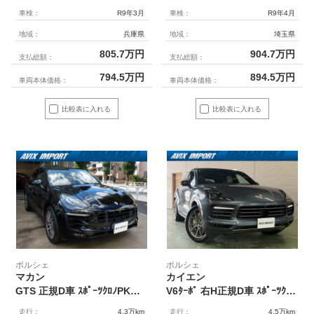
車検：
R9年3月
車検：
R9年4月
地域：
兵庫県
地域：
埼玉県
805.7
万円
904.7
万円
支払総額：
支払総額：
794.5
万円
894.5
万円
車両本体価格：
車両本体価格：
比較表に入れる
比較表に入れる
ポルシェ
ポルシェ
マカン
カイエン
GTS 正規D車 ｽﾎﾟｰﾂｸﾛﾉPKG 赤革 ｼｰﾄﾋｰﾀｰ 3ｿﾞｰﾝAC PCMﾅﾋﾞ Carplay 全周ｶﾒﾗ&PAS ｸﾙｺﾝ&LDW ﾊﾞｲｷｾﾉﾝHL(PDLS付) ｽﾎﾟｰﾂｴｸﾞｿﾞｰｽﾄ PASM 赤ｷｬﾘﾊﾟｰ 純正20AW 禁煙
V6ﾀｰﾎﾞ 右H正規D車 ｽﾎﾟｰﾂｸﾛﾉPKG ﾊﾟﾉﾗﾐｯｸR 黒革 ｶｰﾎﾞﾝｲﾝﾃﾘｱ&ｽﾃｱﾘﾝｸﾞ(ﾋｰﾀｰ付) ｼｰﾄﾋｰﾀｰ&4ｿﾞｰﾝAC PCMﾅﾋﾞ 全周ｶﾒﾗ＆PAS ACC＆LCA ﾃｨﾝﾃｯﾄﾞLEDﾏﾄﾘ(PDLSﾌﾟﾗｽ付) ｺﾝﾌｫｰﾄA PASMｴｱｻｽ PSCB 純正21ｲﾝﾁAW 禁煙 1ｵｰﾅｰ
走行：
4.3万km
走行：
4.5万km