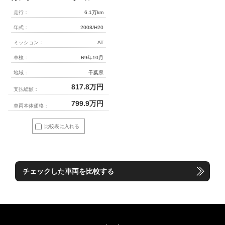
走行：
6.1万km
年式：
2008/H20
ミッション：
AT
車検：
R9年10月
地域：
千葉県
817.8
万円
支払総額：
799.9
万円
車両本体価格：
比較表に入れる
チェックした車両を比較する