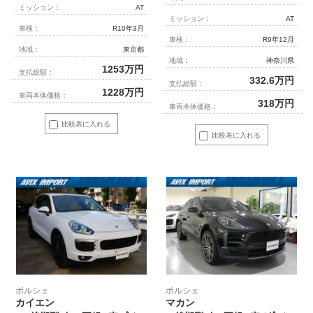
ミッション：
AT
ミッション：
AT
車検：
R10年3月
車検：
R9年12月
地域：
東京都
地域：
神奈川県
1253
万円
支払総額：
332.6
万円
支払総額：
1228
万円
車両本体価格：
318
万円
車両本体価格：
比較表に入れる
比較表に入れる
ポルシェ
ポルシェ
カイエン
マカン