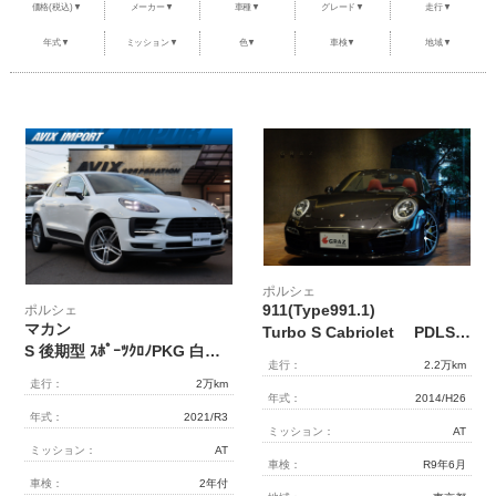
価格(税込)▼
メーカー▼
車種▼
グレード▼
走行▼
整備・メンテナンス工場
年式▼
ミッション▼
色▼
車検▼
地域▼
Report
ポルシェ探訪
ポルシェ
911(Type991.1)
ポルシェ
マカン
Turbo S Cabriolet PDLS+ 18way BOSE
S 後期型 ｽﾎﾟｰﾂｸﾛﾉPKG 白革 ACC LEDﾍｯﾄﾞﾗｲﾄ 8WAYﾊﾟﾜｰｼｰﾄ ｼｰﾄﾋｰﾀｰ 360°カメラ PCMナビ 純正19AW 禁煙 正規D車
走行：
2.2万km
走行：
2万km
年式：
2014/H26
年式：
2021/R3
ミッション：
AT
ミッション：
AT
車検：
R9年6月
車検：
2年付