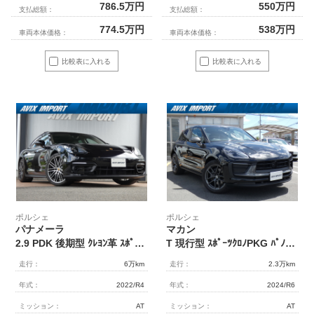
786.5
万円
550
万円
支払総額：
支払総額：
774.5
万円
538
万円
車両本体価格：
車両本体価格：
比較表に入れる
比較表に入れる
ポルシェ
ポルシェ
パナメーラ
マカン
2.9 PDK 後期型 ｸﾚﾖﾝ革 ｽﾎﾟｰﾂｸﾛﾉPKG ﾊﾟﾉﾗﾏ ACC ｴﾝﾄﾘｰD LEDﾍｯﾄﾞﾗｲﾄ PASMｴｱｻｽ ｼｰﾄﾋｰﾀｰ LCA LKA PCMﾅﾋﾞ AppleCarPlay 360°ｶﾒﾗ HUD ｱﾝﾋﾞｴﾝﾄﾗｲﾄ ｿﾌﾄｸﾛｰｽﾞﾄﾞｱ 純正21AW 4人乗 禁煙 右H 正規D車
T 現行型 ｽﾎﾟｰﾂｸﾛﾉPKG ﾊﾟﾉﾗﾏSR LEDﾍｯﾄﾞﾗｲﾄ 黒半革 ｸﾚｽﾄｴﾝﾎﾞｽﾍｯﾄﾞﾚｽﾄ GTｽﾃｱﾘﾝｸﾞ ｼｰﾄﾋｰﾀｰ 3ｿﾞｰﾝAC LDW&LCA PCMﾅﾋﾞ 全周ｶﾒﾗ&PAS ACC ｺﾝﾌｫｰﾄA PASM ｽﾎﾟｰﾂﾃｰﾙﾊﾟｲﾌﾟ 純正20AW 禁煙 正規D車 新車保証
走行：
6万km
走行：
2.3万km
年式：
2022/R4
年式：
2024/R6
ミッション：
AT
ミッション：
AT