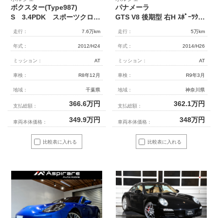
ボクスター(Type987)
パナメーラ
S 3.4PDK スポーツクロノパッケージ PASM ブラックレザーシート シートヒーター オートエアコン キセノンヘッドライト ホワイトメーター BOSEサウンド グリーンラッピング
GTS V8 後期型 右H ｽﾎﾟｰﾂｸﾛﾉPKG 専用ｲﾝﾃﾘｱ 全席ｼｰﾄﾋｰﾀｰ 18wayﾊﾟﾜｰｼｰﾄ ｶｰﾎﾞﾝｲﾝﾃﾘｱPKG 純正ﾅﾋﾞ BOSEｻｳﾝﾄﾞ 全周ｶﾒﾗ＆PAS ｸﾙｺﾝ LEDﾍｯﾄﾞﾗｲﾄ(PDLSﾌﾟﾗｽ付) PASMｴｱｻｽ ｽﾎﾟｰﾂｴｸﾞｿﾞｰｽﾄ 赤ｷｬﾘﾊﾟｰ 純正20AW
走行：
7.6万km
走行：
5万km
年式：
2012/H24
年式：
2014/H26
ミッション：
AT
ミッション：
AT
車検：
R8年12月
車検：
R9年3月
地域：
千葉県
地域：
神奈川県
366.6
万円
362.1
万円
支払総額：
支払総額：
349.9
万円
348
万円
車両本体価格：
車両本体価格：
比較表に入れる
比較表に入れる