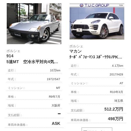
ポルシェ
ポルシェ
マカン
914
ﾀｰﾎﾞ ﾊﾟﾌｫｰﾏﾝｽ ｽﾎﾟｰﾂｸﾛﾉPKG 440㎰ ｴﾝﾄﾘｰﾄﾞﾗｲﾌﾞ18Way黒革 ﾊﾟﾉﾗﾏｻﾝﾙｰﾌ PCMﾅﾋﾞ ﾌﾙｾｸﾞTV BOSEｻｳﾝﾄﾞ PDLS＋LEDﾍｯﾄﾞﾗｲﾄ 自動Rｹﾞｰﾄ PASMｴｱｻｽ 21ｲﾝﾁﾀｰﾎﾞAW ｱｰﾐﾄﾘｸｽﾏﾌﾗｰ 2年保証
5速MT 空冷水平対向4気筒1.679㏄→2.200㏄（ボアアップ非公認） 左ハンドル VW製エンジン インジェクション 脱着式タルガトップ
走行：
4.1万km
走行：
10万km
年式：
2017/H29
年式：
1972/S47
ミッション：
AT
ミッション：
MT
車検：
R10年3月
車検：
R9年7月
地域：
埼玉県
地域：
大阪府
512.2
万円
支払総額：
━
支払総額：
498
万円
車両本体価格：
ASK
車両本体価格：