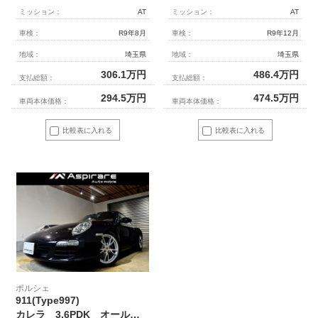
ミッション：
AT
ミッション：
AT
車検：
R9年8月
車検：
R9年12月
地域：
埼玉県
地域：
埼玉県
306.1
万円
486.4
万円
支払総額：
支払総額：
294.5
万円
474.5
万円
車両本体価格：
車両本体価格：
比較表に入れる
比較表に入れる
ポルシェ
911(Type997)
カレラ 3.6PDK オールレザーインテリア ココアブラウンレザーシート シートヒーター メモリー付きパワーシート PASM スポーツプラス 18インチアルミホイール キセノンヘッドライト 前後ドラレコ