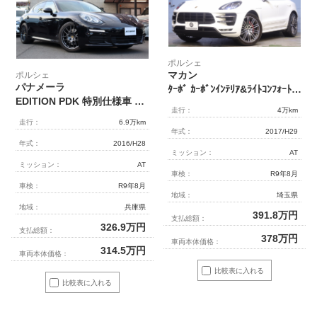
ポルシェ
マカン
ポルシェ
パナメーラ
ﾀｰﾎﾞ ｶｰﾎﾞﾝｲﾝﾃﾘｱ&ﾗｲﾄｺﾝﾌｫｰﾄPKG ｴﾝﾄﾘｰﾄﾞﾗｲﾌﾞ 18Way黒革 ｼｰﾄﾋｰﾀｰ PCMﾅﾋﾞ BOSEｻｳﾝﾄﾞ PDLS+LEDﾍｯﾄﾞﾗｲﾄ 自動Rｹﾞｰﾄ 21ｲﾝﾁﾀｰﾎﾞAW 2年保証
EDITION PDK 特別仕様車 後期型 ﾍﾞｰｼﾞｭ革 ｴﾝﾄﾘｰ&ﾄﾞﾗｲﾌﾞｸﾙｺﾝ PASM ﾊﾞｲｷｾﾉﾝHL 8WAY 社外ﾌﾛｰﾃｨﾝｸﾞﾅﾋﾞ地ﾃﾞｼﾞ ｼｰﾄﾋｰﾀｰ ﾍﾞﾝﾁﾚｰｼｮﾝ 360°ｶﾒﾗ 電動ﾘｱｹﾞｰﾄ BOSEｻｳﾝﾄﾞ RS20AW 4人乗 禁煙 正規D車
走行：
4万km
走行：
6.9万km
年式：
2017/H29
年式：
2016/H28
ミッション：
AT
ミッション：
AT
車検：
R9年8月
車検：
R9年8月
地域：
埼玉県
地域：
兵庫県
391.8
万円
支払総額：
326.9
万円
支払総額：
378
万円
車両本体価格：
314.5
万円
車両本体価格：
比較表に入れる
比較表に入れる