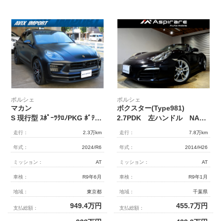
ポルシェ
ポルシェ
マカン
ボクスター(Type981)
S 現行型 ｽﾎﾟｰﾂｸﾛﾉPKG ﾎﾞﾃﾞｨﾗｯﾋﾟﾝｸﾞ(ﾏｯﾄ黒) ﾊﾟﾉﾗﾏR ﾚｻﾞｰPKG 黒革 全席ｼｰﾄﾋｰﾀｰ ｶｰﾎﾞﾝｲﾝﾃﾘｱ PCMﾅﾋﾞ BOSE 全周C＆ﾊﾟｰｷﾝｸﾞA＆PAS ACC＆LCA＆LKA LEDﾍｯﾄﾞﾗｲﾄ(PDLSﾌﾟﾗｽ) ｺﾝﾌｫｰﾄA PASMｴｱｻｽ 赤ｷｬﾘﾊﾟｰ 純正21AW 禁煙 1ｵﾅ 新車保証
2.7PDK 左ハンドル NAエンジン スポーツクロノパッケージ スポーツデザインステアリング ボクスターS19インチアルミホイール シートヒーター PDLSキセノン 電動格納ミラー スモーカーPKG
走行：
2.3万km
走行：
7.8万km
年式：
2024/R6
年式：
2014/H26
ミッション：
AT
ミッション：
AT
車検：
R9年6月
車検：
R9年1月
地域：
東京都
地域：
千葉県
949.4
万円
455.7
万円
支払総額：
支払総額：