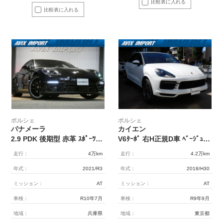
比較表に入れる
比較表に入れる
ポルシェ
ポルシェ
パナメーラ
カイエン
2.9 PDK 後期型 赤革 ｽﾎﾟｰﾂｸﾛﾉPKG ACC ｴﾝﾄﾘｰD ﾏﾄﾘｯｸｽLEDﾍｯﾄﾞﾗｲﾄ(PDLS+) PASMｴｱｻｽ ｼｰﾄﾋｰﾀｰ LCA LKA PCMﾅﾋﾞ AppleCarPlay 360°ｶﾒﾗ ｱﾝﾋﾞｴﾝﾄﾗｲﾄ ｿﾌﾄｸﾛｰｽﾞﾄﾞｱ BOSEｻｳﾝﾄﾞ 4ｿﾞｰﾝAC 純正21AW 4人乗 禁煙 右H 1ｵﾅ 正規D車
V6ﾀｰﾎﾞ 右H正規D車 ﾍﾞｰｼﾞｭ革 ｼｰﾄﾋｰﾀｰ＆ｲｵﾅｲｻﾞｰ PCMﾅﾋﾞ(12.3ｲﾝﾁ) CarPlay＆地ﾃﾞｼﾞ BOSEｻｳﾝﾄﾞ 全周ｶﾒﾗ＆PAS ACC＆LCA LEDﾍｯﾄﾞﾗｲﾄ ｺﾝﾌｫｰﾄA 電動Rｹﾞｰﾄ 純正21ｲﾝﾁAW 禁煙
走行：
4万km
走行：
4.2万km
年式：
2021/R3
年式：
2018/H30
ミッション：
AT
ミッション：
AT
車検：
R10年7月
車検：
R9年9月
地域：
兵庫県
地域：
東京都