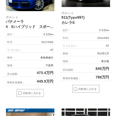
ポルシェ
ポルシェ
911(Type997)
パナメーラ
カレラS
4 Eハイブリッド スポーツクロノパッケージ ブラックレザーインテリア オプション21インチデザインホイール リラクゼーションシート シートベンチレーション アダプティブクルーズコントロール
走行：
5.4万km
走行：
6.3万km
年式：
2011/H23
年式：
2017/H29
ミッション：
AT
ミッション：
AT
車検：
R10年2月
車検：
車検整備付
地域：
東京都
地域：
千葉県
845
万円
支払総額：
473.4
万円
支払総額：
788
万円
車両本体価格：
449.9
万円
車両本体価格：
比較表に入れる
比較表に入れる