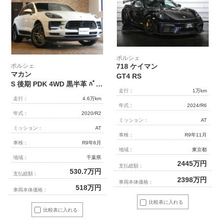
ポルシェ
ポルシェ
718 ケイマン
マカン
GT4 RS
S 後期 PDK 4WD 黒半革 ﾊﾟﾉﾗﾏSR 3ｿﾞｰﾝｴｱｺﾝ 全周囲 Bｶﾒﾗ PCMﾅﾋﾞ PAS ACC LKA LCA ﾊﾟﾜｰｼｰﾄ ｼｰﾄﾋｰﾀｰ ﾏﾙﾁﾌｧﾝｸｼｮﾝｽﾃｱﾘﾝｸﾞﾎﾟﾙｼｪｴﾝﾄﾘ-D AppleCarPlay 電動ﾃｰﾙｹﾞｰﾄ ﾏｶﾝS20ｲﾝﾁAW
走行：
1万km
走行：
4.6万km
年式：
2024/R6
年式：
2020/R2
ミッション：
AT
ミッション：
AT
車検：
R9年11月
車検：
R9年6月
地域：
東京都
地域：
千葉県
2445
万円
支払総額：
530.7
万円
支払総額：
2398
万円
車両本体価格：
518
万円
車両本体価格：
比較表に入れる
比較表に入れる