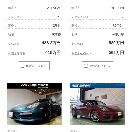
年式：
2017/H29
年式：
2018/H30
ミッション：
AT
ミッション：
AT
車検：
2年付
車検：
R9年9月
地域：
東京都
地域：
神奈川県
433.2
万円
580
万円
支払総額：
支払総額：
418
万円
568
万円
車両本体価格：
車両本体価格：
比較表に入れる
比較表に入れる
ポルシェ
ポルシェ