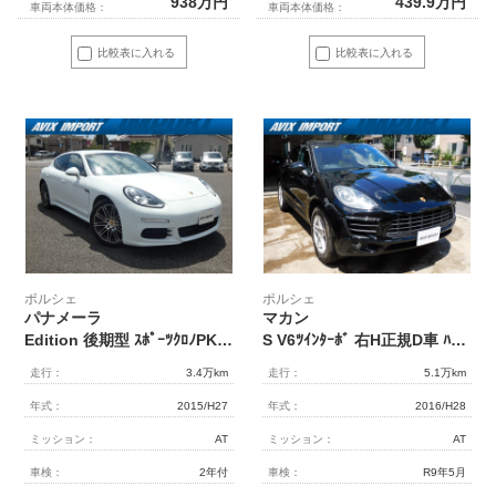
938
万円
439.9
万円
車両本体価格：
車両本体価格：
比較表に入れる
比較表に入れる
ポルシェ
ポルシェ
パナメーラ
マカン
Edition 後期型 ｽﾎﾟｰﾂｸﾛﾉPKG ﾍﾞｰｼﾞｭ革 LEDﾍｯﾄﾞﾗｲﾄ(PDLS+) ｽﾎﾟｰﾂｽﾃｱﾘﾝｸﾞ ｸﾚｽﾄｴﾝﾎﾞｽ加工ﾍｯﾄﾞﾚｽﾄ 全席ｼｰﾄﾋｰﾀｰ 純正SDﾅﾋﾞ地ﾃﾞｼﾞ360ｶﾒﾗ BOSEｻｳﾝﾄﾞ ｿﾌﾄｸﾛｰｽﾞD PASMｴｱｻｽ 純正20AW 禁煙 正規D車
S V6ﾂｲﾝﾀｰﾎﾞ 右H正規D車 ﾊﾟﾉﾗﾐｯｸR 黒/ﾍﾞｰｼﾞｭﾂｰﾄﾝｲﾝﾃﾘｱ 3ｿﾞｰﾝAC PCMﾅﾋﾞ Bｶﾒﾗ&PAS ｸﾙｺﾝ&LDW ﾊﾞｲｷｾﾉﾝHL(PDLS付) 電動Rｹﾞｰﾄ ｽﾎﾟｰﾂﾃｰﾙﾊﾟｲﾌﾟ 純正18ｲﾝﾁAW 禁煙
走行：
3.4万km
走行：
5.1万km
年式：
2015/H27
年式：
2016/H28
ミッション：
AT
ミッション：
AT
車検：
2年付
車検：
R9年5月