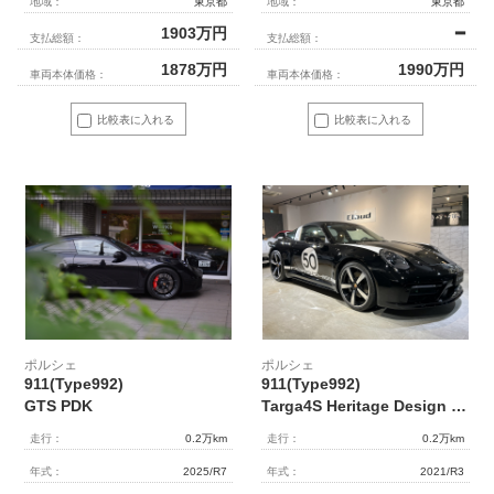
地域：
東京都
地域：
東京都
1903
万円
━
支払総額：
支払総額：
1878
万円
1990
万円
車両本体価格：
車両本体価格：
比較表に入れる
比較表に入れる
ポルシェ
ポルシェ
911(Type992)
911(Type992)
GTS PDK
Targa4S Heritage Design edition 日本未導入仕様 EU新車並行 7MT 世界限定992台
走行：
0.2万km
走行：
0.2万km
年式：
2025/R7
年式：
2021/R3