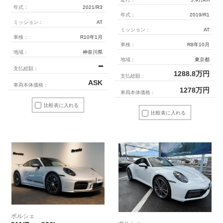
年式：
2021/R3
年式：
2019/R1
ミッション：
AT
ミッション：
AT
車検：
R10年1月
車検：
R8年10月
地域：
神奈川県
地域：
東京都
━
支払総額：
1288.8
万円
支払総額：
ASK
車両本体価格：
1278
万円
車両本体価格：
比較表に入れる
比較表に入れる
ポルシェ