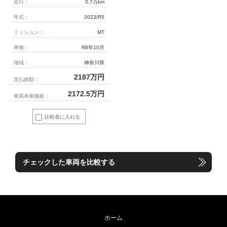
走行：
0.7万km
年式：
2023/R5
ミッション：
MT
車検：
R8年10月
地域：
神奈川県
2187
万円
支払総額：
2172.5
万円
車両本体価格：
比較表に入れる
チェックした車両を比較する
ホーム