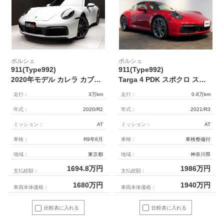
ポルシェ
ポルシェ
911(Type992)
911(Type992)
Targa 4 PDK スポクロ スポーツテールパイプ 20/21インチカレラクラシックホイール レザーインテリア 14wayシート Burmesterサウンド
2020年モデル カレラ カブリオレ RHD スポーツクロノPKG スポーツエグゾースト シートヒーター&ベンチレーター ホワイト
走行：
0.8万km
走行：
3万km
年式：
2021/R3
年式：
2020/R2
ミッション：
AT
ミッション：
AT
車検：
車検整備付
車検：
R9年8月
地域：
神奈川県
地域：
東京都
1986
万円
1694.8
万円
支払総額：
支払総額：
1940
万円
1680
万円
車両本体価格：
車両本体価格：
比較表に入れる
比較表に入れる