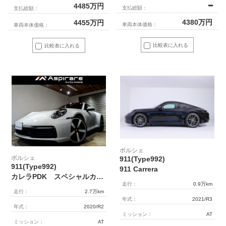
━
4485
万円
支払総額：
支払総額：
4380
万円
4455
万円
車両本体価格：
車両本体価格：
比較表に入れる
比較表に入れる
ポルシェ
ポルシェ
911(Type992)
911(Type992)
911 Carrera
カレラPDK スペシャルカラークレヨン スポーツエグゾーストマフラー スポーツクロノパッケージ PASM ガラスサンルーフ スポーツシートプラス 20/21インチカレラエクスクルーシブアルミ
走行：
0.9万km
走行：
2.7万km
年式：
2021/R3
年式：
2020/R2
ミッション：
AT
ミッション：
AT