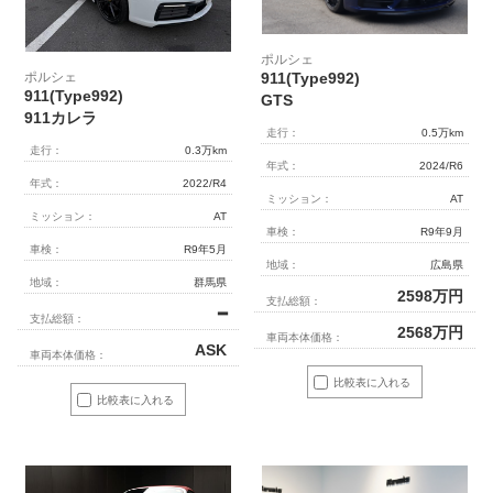
ポルシェ
ポルシェ
911(Type992)
911(Type992)
GTS
911カレラ
走行：
0.5万km
走行：
0.3万km
年式：
2024/R6
年式：
2022/R4
ミッション：
AT
ミッション：
AT
車検：
R9年9月
車検：
R9年5月
地域：
広島県
地域：
群馬県
2598
万円
支払総額：
━
支払総額：
2568
万円
車両本体価格：
ASK
車両本体価格：
比較表に入れる
比較表に入れる