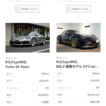
比較表に入れる
比較表に入れる
ポルシェ
ポルシェ
911(Type992)
911(Type992)
992.2 後期モデル GT3 with Touring Package 6MT 正規D車 左H OP573 Exclusive Manufakturレザーインテリア PCCB Fリフト クロノPKG 1オーナー
Turbo 50 Years
走行：
650km
走行：
600km
年式：
2025/R7
年式：
2025/R7
ミッション：
MT
ミッション：
SA
車検：
R10年12月
車検：
R10年8月
地域：
神奈川県
地域：
千葉県