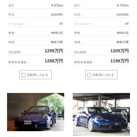
走行：
6.9万km
走行：
8.5万km
年式：
2020/R2
年式：
2020/R2
ミッション：
AT
ミッション：
AT
車検：
R9年2月
車検：
R9年3月
地域：
神奈川県
地域：
神奈川県
1299
万円
1209
万円
支払総額：
支払総額：
1288
万円
1198
万円
車両本体価格：
車両本体価格：
比較表に入れる
比較表に入れる