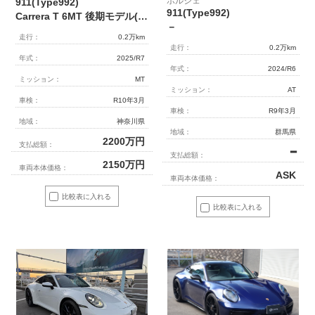
ポルシェ
911(Type992)
911(Type992)
Carrera T 6MT 後期モデル(992.2) 1オーナー OP500 エアロキット カーボンルーフ CarreraTインテリアPKG 18way電動シート Burmester
－
走行：
0.2万km
走行：
0.2万km
年式：
2025/R7
年式：
2024/R6
ミッション：
MT
ミッション：
AT
車検：
R10年3月
車検：
R9年3月
地域：
神奈川県
地域：
群馬県
2200
万円
支払総額：
━
支払総額：
2150
万円
車両本体価格：
ASK
車両本体価格：
比較表に入れる
比較表に入れる