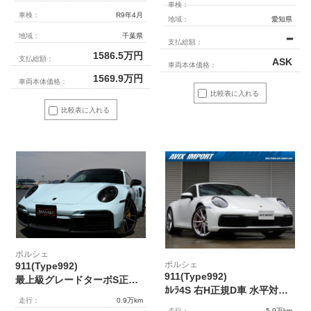
車検：
車検：
R9年4月
地域：
愛知県
地域：
千葉県
━
支払総額：
1586.5
万円
支払総額：
ASK
車両本体価格：
1569.9
万円
車両本体価格：
比較表に入れる
比較表に入れる
ポルシェ
ポルシェ
911(Type992)
911(Type992)
最上級グレードターボS正規ディーラー車法人オナ禁煙屋根保管雨天未使用新車同様0.9万Km右ハンドルOPスポーツエキゾーストOPCCBスポーツデザインPKG純正21インチアルミBOSEサウンド純正ナビBカメラ特注フルプロテクションムルワイホワイトラッピング（元色ブラック）ルーフカーボンラッピング徹底整備豪華装備必見！！
ｶﾚﾗ4S 右H正規D車 水平対向6気筒ﾂｲﾝﾀｰﾎﾞ 8速PDK ｽﾎﾟｰﾂｸﾛﾉPKG 黒革 ｼｰﾄﾋｰﾀｰ PCMﾅﾋﾞ(10.9ｲﾝﾁ) BOSE 全周C＆PAS ｸﾙｺﾝ LEDﾍｯﾄﾞﾗｲﾄ 電格ﾐﾗｰ PASM&PTVﾌﾟﾗｽ 赤ｷｬﾘﾊﾟｰ 純正20/21ｲﾝﾁAW 禁煙
走行：
0.9万km
走行：
5.9万km