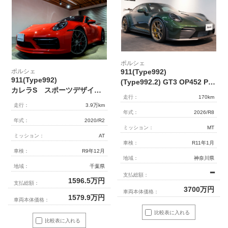
ポルシェ
ポルシェ
911(Type992)
911(Type992)
(Type992.2) GT3 OP452 PCCB フロントリフト クロノPKG レザー＆Race-Tex拡張インテリア HDマトリックスヘッドライト 1オーナー
カレラS スポーツデザインパッケージ 軽量カーボンルーフ フロントリフター スポーツクロノパッケージ スポーツエグゾースト レザーインテリア マットカーボンインテリア ACC BSM BOSE
走行：
170km
走行：
3.9万km
年式：
2026/R8
年式：
2020/R2
ミッション：
MT
ミッション：
AT
車検：
R11年1月
車検：
R9年12月
地域：
神奈川県
地域：
千葉県
━
支払総額：
1596.5
万円
支払総額：
3700
万円
車両本体価格：
1579.9
万円
車両本体価格：
比較表に入れる
比較表に入れる