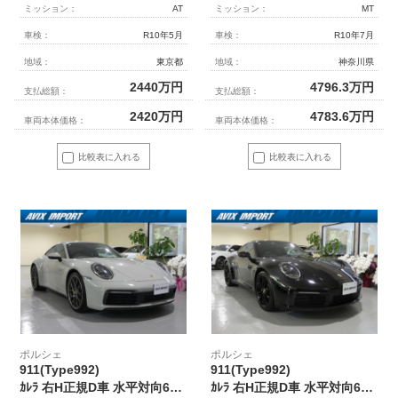
ミッション：
AT
ミッション：
MT
車検：
R10年5月
車検：
R10年7月
地域：
東京都
地域：
神奈川県
2440
万円
4796.3
万円
支払総額：
支払総額：
2420
万円
4783.6
万円
車両本体価格：
車両本体価格：
比較表に入れる
比較表に入れる
ポルシェ
ポルシェ
911(Type992)
911(Type992)
ｶﾚﾗ 右H正規D車 水平対向6気筒ﾂｲﾝﾀｰﾎﾞ 8速PDK ｽﾎﾟｰﾂｸﾛﾉPKG 灰革 14Wayﾒﾓﾘｰ付ﾊﾟﾜｰｼｰﾄ ｼｰﾄﾋｰﾀｰ PCMﾅﾋﾞ(10.9ｲﾝﾁ) 全周ｶﾒﾗ＆PAS ｸﾙｺﾝ&LCA LEDﾍｯﾄﾞﾗｲﾄ(PDLSﾌﾟﾗｽ付) 電格ﾐﾗｰ ｺﾝﾌｫｰﾄA ｽﾎﾟｰﾂｴｸﾞｿﾞｰｽﾄ PASM 純正20/21ｲﾝﾁAW 禁煙
ｶﾚﾗ 右H正規D車 水平対向6気筒ﾂｲﾝﾀｰﾎﾞ 8速PDK ｽﾎﾟｰﾂｸﾛﾉPKG 赤革 14Wayﾊﾟﾜｰｼｰﾄ ｼｰﾄﾋｰﾀｰ&ﾍﾞﾝﾁﾚｰﾀｰ PCMﾅﾋﾞ(10.9ｲﾝﾁ) 全周C＆PAS ｸﾙｺﾝ&LCA LEDﾍｯﾄﾞﾗｲﾄ(PDLS付) 電格ﾐﾗｰ ｺﾝﾌｫｰﾄA ｽﾎﾟｰﾂﾃｰﾙﾊﾟｲﾌﾟ PASM 純正20/21ｲﾝﾁAW(ﾌﾞﾗｯｸ) 禁煙