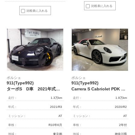
比較表に入れる
比較表に入れる
ポルシェ
ポルシェ
911(Type992)
911(Type992)
ターボS D車 2021年式 PASMスポーツシャーシ Sエグゾースト 禁煙車 室内保管 ガラスコーティング施工済み
Carrera S Cabriolet PDK スポーツクロノPKG スポーツエグゾースト PCCB ツートンレザーインテリア スポーツデザインPKG OP772万円
走行：
1.3万km
走行：
1.9万km
年式：
2021/R3
年式：
2020/R2
ミッション：
AT
ミッション：
AT
車検：
R10年6月
車検：
2年付
地域：
東京都
地域：
神奈川県