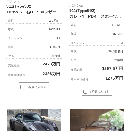
ポルシェ
ポルシェ
911(Type992)
911(Type992)
Turbo S 右H 930レザーPKG マトリクスLED BOSEサウンドシステム
カレラ4 PDK スポーツクロノ レザーインテリア シートヒーター
走行：
2.9万km
走行：
3.2万km
年式：
2020/R2
年式：
2020/R2
ミッション：
AT
ミッション：
AT
車検：
R9年9月
車検：
車検整備付
地域：
東京都
地域：
大阪府
2423
万円
支払総額：
1297.6
万円
支払総額：
2398
万円
車両本体価格：
1276
万円
車両本体価格：
比較表に入れる
比較表に入れる