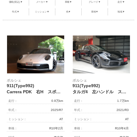
価格(税込)▼
メーカー▼
車種▼
グレード▼
走行▼
整備・メンテナンス工場
年式▼
ミッション▼
色▼
車検▼
地域▼
Report
ポルシェ探訪
ポルシェ
ポルシェ
911(Type992)
911(Type992)
Carrera PDK 右H スポクロ/エグ 14Wayスポーツシート
タルガ4 左ハンドル スポーツクロノPKG スポーツエキゾースト レザーインテリア ディーラー車 1オーナー
走行：
0.9万km
走行：
1.7万km
年式：
2025/R7
年式：
2021/R3
ミッション：
AT
ミッション：
AT
車検：
R10年2月
車検：
R10年4月