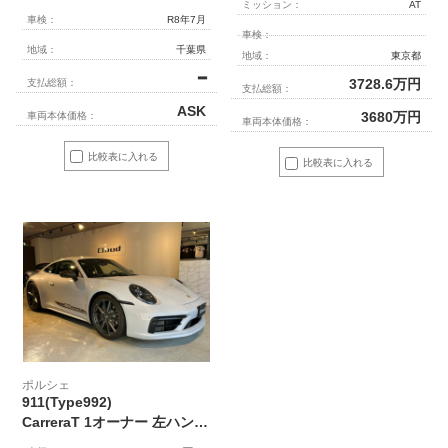
ミッション：
AT
車検：
R8年7月
車検：
地域：
千葉県
地域：
東京都
━
3728.6
万円
支払総額：
支払総額：
ASK
3680
万円
車両本体価格：
車両本体価格：
比較表に入れる
比較表に入れる
ポルシェ
911(Type992)
CarreraT 1オーナー 左ハンドル 7MT フロントリフト リアアクスルステアリング カレラTインテリア OP420万円