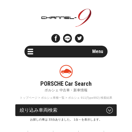
Menu
Car Search
新車・中古車検索
Parts Search
パーツ検索
トップページ
>
ポルシェ車種一覧
> ポルシェ 911(Type992) 検索結果
Special Shops
車両検索
販売店・専門店情報
お探しの車は 33台ありました。 1台～を表示します。
Maintenance