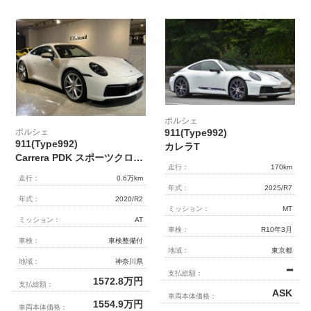
ポルシェ
ポルシェ
911(Type992)
911(Type992)
カレラT
Carrera PDK スポーツクロノPKG カレラSホイール スポーツテールパイプ
走行：
170km
走行：
0.6万km
年式：
2025/R7
年式：
2020/R2
ミッション：
MT
ミッション：
AT
車検：
R10年3月
車検：
車検整備付
地域：
東京都
地域：
神奈川県
━
支払総額：
1572.8
万円
支払総額：
ASK
車両本体価格：
1554.9
万円
車両本体価格：