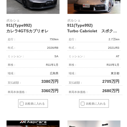
ポルシェ
ポルシェ
911(Type992)
911(Type992)
カレラ4GTSカブリオレ
Turbo Cabriolet スポクロ/エグ 18Way ハイグロスブラックロゴ
走行：
750km
走行：
2.7万km
年式：
2026/R8
年式：
2021/R3
ミッション：
SA
ミッション：
AT
車検：
R11年1月
車検：
R10年1月
地域：
広島県
地域：
東京都
3380
万円
2705
万円
支払総額：
支払総額：
3360
万円
2680
万円
車両本体価格：
車両本体価格：
比較表に入れる
比較表に入れる