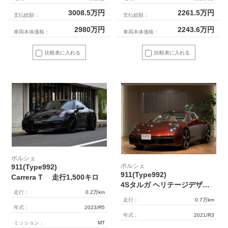
3008.5
万円
2261.5
万円
支払総額：
支払総額：
2980
万円
2243.6
万円
車両本体価格：
車両本体価格：
比較表に入れる
比較表に入れる
ポルシェ
ポルシェ
911(Type992)
911(Type992)
Carrera T 走行1,500キロ
4Sタルガ ヘリテージデザインエディション PDK / フルプロテクション / チェリーメタリック/ ボルドーレザー/ アタカマベージュOLEOクラブレザー＆コーデュロイ
走行：
0.2万km
走行：
0.7万km
年式：
2023/R5
年式：
2021/R3
ミッション：
MT