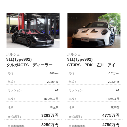
ポルシェ
ポルシェ
911(Type992)
911(Type992)
タルガ4GTS ディーラー車 1オーナー メーカー保証付き 左ハンドル 麻布店展示車輛
GT3RS PDK 左H アイスグレーメタリック フロントリフト フルバケシート
走行：
400km
走行：
0.2万km
年式：
2025/R7
年式：
2023/R5
ミッション：
AT
ミッション：
AT
車検：
R10年10月
車検：
R8年11月
地域：
埼玉県
地域：
東京都
3283
万円
4775
万円
支払総額：
支払総額：
3250
万円
4750
万円
車両本体価格：
車両本体価格：