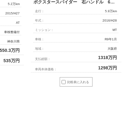
ボクスタースパイダー 右ハンドル 6MT スポーツクロノPKG スポーツエグゾースト サファイアブルーメタリック 正規ディーラー車
5.2万km
走行：
5.9万km
2015/H27
年式：
2016/H28
AT
ミッション：
MT
車検整備付
車検：
R9年1月
神奈川県
地域：
大阪府
550.3
万円
1318
万円
支払総額：
535
万円
1298
万円
車両本体価格：
比較表に入れる