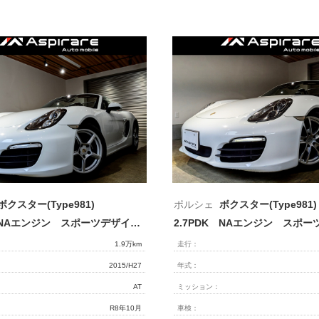
ボクスター(Type981)
ポルシェ
ボクスター(Type981)
2.7PDK NAエンジン スポーツデザインステアリング ブラックハーフレザーシート シートヒーター レッドソフトトップ ナビTV リアカメラ キセノンヘッドライト
1.9万km
走行：
2015/H27
年式：
AT
ミッション：
R8年10月
車検：