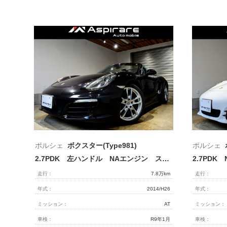
ポルシェ
ボクスター(Type981)
ポルシェ
2.7PDK 左ハンドル NAエンジン スポーツクロノパッケージ スポーツデザインステアリング ボクスターS19インチアルミホイール シートヒーター PDLSキセノン 電動格納ミラー スモーカーPKG
走行：
7.8万km
走行：
年式：
2014/H26
年式：
ミッション：
AT
ミッション：
車検：
R9年1月
車検：