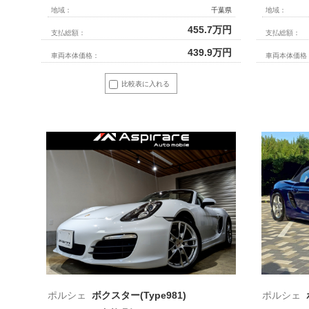
地域：
千葉県
地域：
455.7
万円
支払総額：
支払総額：
439.9
万円
車両本体価格：
車両本体価格
比較表に入れる
ポルシェ
ボクスター(Type981)
ポルシェ