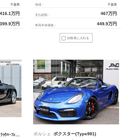
千葉県
地域：
千葉県
416.1
万円
467
万円
支払総額：
399.9
万円
449.9
万円
車両本体価格：
比較表に入れる
ポルシェ
ボクスター(Type981)
S ｽﾎﾟｰﾂｸﾛﾉPKG 2016年ﾓﾃﾞﾙ ﾌﾞﾗｯｸﾊｰﾌﾚｻﾞｰｼｰﾄ ｼｰﾄﾋｰﾀｰ 黒幌 ﾅﾋﾞTV ｽﾎﾟｰﾂﾃﾞｻﾞｲﾝｽﾃｱ 電動Dﾐﾗｰ ｵｰﾄA/C TPM ﾎﾞｸｽﾀｰS19ｲﾝﾁAW 2年保証