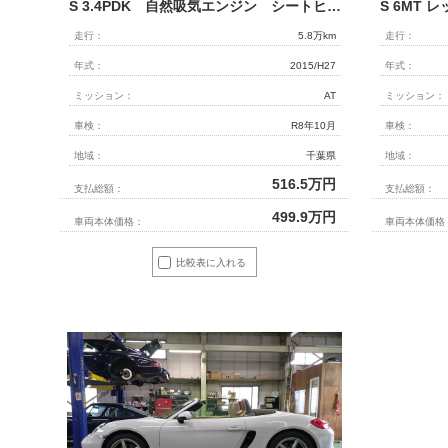
S 3.4PDK 自然吸気エンジン シートヒーター ボクスターS19インチアルミホイール カラークレストセンターキャップ パナソニックフローティングナビTV リアカメラ スポーツテールパイプ
走行：
5.8万km
走行：
年式：
2015/H27
年式：
ミッション：
AT
ミッション：
車検：
R8年10月
車検：
地域：
千葉県
地域：
516.5
万円
支払総額：
支払総額：
499.9
万円
車両本体価格：
車両本体価格
比較表に入れる