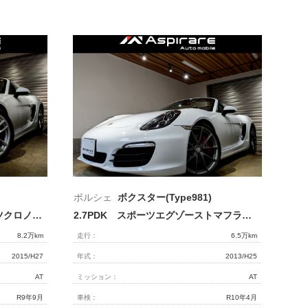
ポルシェ
ボクスター(Type981)
2.7PDK NAエンジン スポーツクロノPKG PDLSヘッドライトシステム シートヒーター 電動格納ミラー ボクスター19インチアルミホイール
2.7PDK スポーツエグゾーストマフラー スポーツデザインステアリング TWS20インチアルミホイール レッドキャリパー レッドトップ PDLSキセノン ボディ同色ロールバー
8.2万km
走行：
6.5万km
2015/H27
年式：
2013/H25
AT
ミッション：
AT
R9年9月
車検：
R10年4月