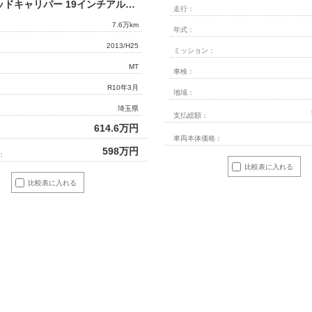
S 6MT レッドキャリパー 19インチアルミ BOSEサウンド リア/ルーフスポイラ― 前席シートベルトフォースリミッター サイドインパクトバー ブレーキアシスト 盗難防止システムリアフォグランプ
走行：
7.6万km
年式：
2013/H25
ミッション：
MT
車検：
R10年3月
地域：
埼玉県
支払総額：
614.6
万円
車両本体価格：
598
万円
：
比較表に入れる
比較表に入れる