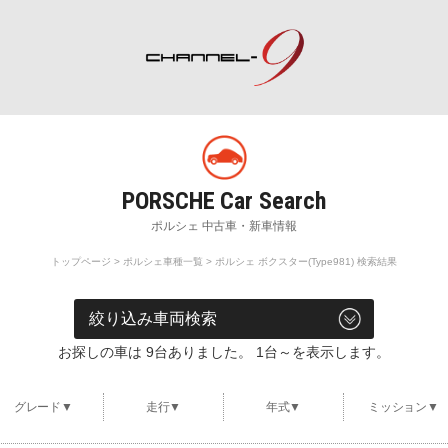
ポルシェ専門サイト チャンネル9
rch
Special Shops
M
販売店・専門店情報
整
トップページ
>
ポルシェ車種一覧
> ポルシェ ボクスター(Type981) 検索結果
車両検索
お探しの車は 9台ありました。 1台～を表示します。
グレード▼
走行▼
年式▼
ミッション▼