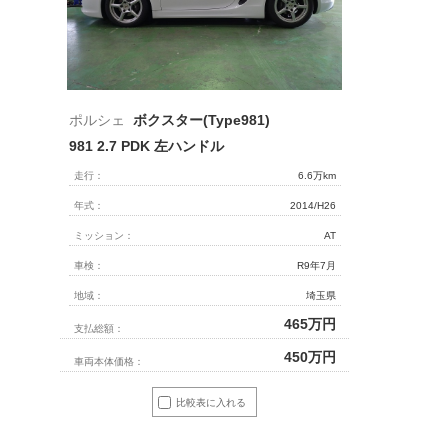
ポルシェ
ボクスター(Type981)
981 2.7 PDK 左ハンドル
走行：
6.6万km
年式：
2014/H26
ミッション：
AT
車検：
R9年7月
地域：
埼玉県
465
万円
支払総額：
450
万円
車両本体価格：
比較表に入れる