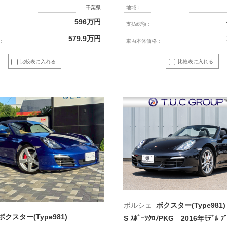
千葉県
地域：
596
万円
支払総額：
579.9
万円
：
車両本体価格：
比較表に入れる
比較表に入れる
ポルシェ
ボクスター(Type981)
ボクスター(Type981)