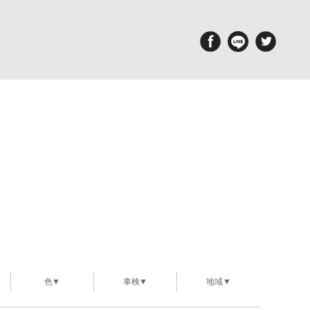
aintenance
Report
備・メンテナンス工場
ポルシェ探訪
色▼
車検▼
地域▼