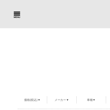
Car Search
Parts Sea
新車・中古車検索
パーツ検索
価格(税込)▼
メーカー▼
車種▼