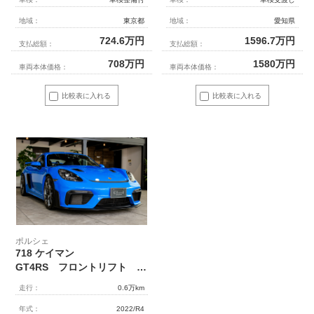
地域：
愛知県
地域：
東京都
1596.7
万円
724.6
万円
支払総額：
支払総額：
1580
万円
708
万円
車両本体価格：
車両本体価格：
比較表に入れる
比較表に入れる
ポルシェ
718 ケイマン
GT4RS フロントリフト レザー＆RACE‐TEXインテリア PDLS＋
走行：
0.6万km
年式：
2022/R4