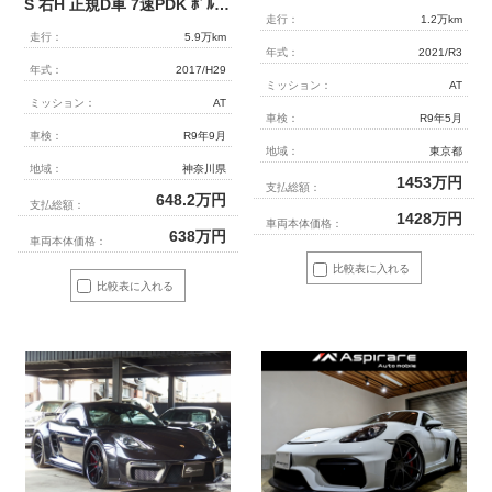
S 右H 正規D車 7速PDK ﾎﾞﾙﾄﾞｰﾚｯﾄﾞﾚｻﾞｰｲﾝﾃﾘｱ PCMﾅﾋﾞ Bｶﾒﾗ&PAS 電格ﾐﾗｰ ｽﾎﾟｰﾂﾃｰﾙﾊﾟｲﾌﾟ 赤ｷｬﾘﾊﾟｰ 純正19ｲﾝﾁAW 禁煙
走行：
1.2万km
走行：
5.9万km
年式：
2021/R3
年式：
2017/H29
ミッション：
AT
ミッション：
AT
車検：
R9年5月
車検：
R9年9月
地域：
東京都
地域：
神奈川県
1453
万円
支払総額：
648.2
万円
支払総額：
1428
万円
車両本体価格：
638
万円
車両本体価格：
比較表に入れる
比較表に入れる