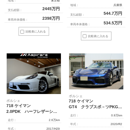
地域：
東京都
地域：
兵庫県
2445
万円
支払総額：
544.7
万円
支払総額：
2398
万円
車両本体価格：
534.5
万円
車両本体価格：
比較表に入れる
比較表に入れる
ポルシェ
ポルシェ
718 ケイマン
718 ケイマン
GT4 クラブスポ－ツPKG MT 正規ディ－ラ－車
2.0PDK ハーフレザーシート シートヒーター デジタルインナーミラー オートエアコン 電動格納ミラー PCMナビTV リアカメラ パークソナー
走行：
0.9万km
走行：
2.6万km
年式：
2020/R2
年式：
2017/H29