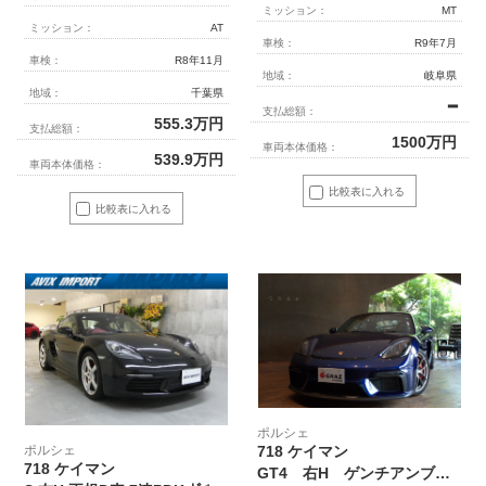
ミッション：
MT
ミッション：
AT
車検：
R9年7月
車検：
R8年11月
地域：
岐阜県
地域：
千葉県
━
支払総額：
555.3
万円
支払総額：
1500
万円
車両本体価格：
539.9
万円
車両本体価格：
比較表に入れる
比較表に入れる
ポルシェ
ポルシェ
718 ケイマン
718 ケイマン
GT4 右H ゲンチアンブルー PDLS