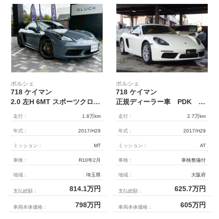
ポルシェ
ポルシェ
718 ケイマン
718 ケイマン
2.0 左H 6MT スポーツクロノパッケージ/2トーンレザーインテリア/BOSEサウンド/PASM/オートエアコン/シートヒーター/前席シートベルトプリテンショナー/ブレーキアシスト/フロントフォグランプ/本革巻きステアリング
正規ディーラー車 PDK 左ハンドル 正規
走行：
1.8万km
走行：
2.7万km
年式：
2017/H29
年式：
2017/H29
ミッション：
MT
ミッション：
AT
車検：
R10年2月
車検：
車検整備付
地域：
埼玉県
地域：
大阪府
814.1
万円
625.7
万円
支払総額：
支払総額：
798
万円
605
万円
車両本体価格：
車両本体価格：