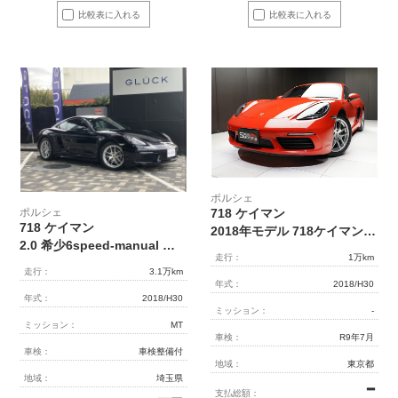
比較表に入れる
比較表に入れる
ポルシェ
ポルシェ
718 ケイマン
718 ケイマン
2018年モデル 718ケイマン 6MT RHD 18インチAW カーズレッド
2.0 希少6speed-manual ワンオーナー/フルオリジナル極上美車/スポーツエグゾースト/ハーフレザー/電格ミラー/18インチアルミホイール
走行：
1万km
走行：
3.1万km
年式：
2018/H30
年式：
2018/H30
ミッション：
-
ミッション：
MT
車検：
R9年7月
車検：
車検整備付
地域：
東京都
地域：
埼玉県
━
支払総額：