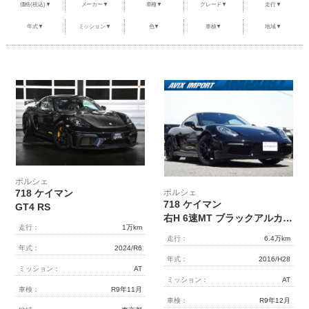
価格(税込)▼
メーカー▼
車種▼
グレード▼
走行▼
整備・メンテナンス工場
年式▼
ミッション▼
色▼
車検▼
地域▼
Report
ポルシェ探訪
ポルシェ
ポルシェ
718 ケイマン
718 ケイマン
GT4 RS
右H 6速MT ブラックアルカンターラハーフレザー PCMナビ バイキセノンヘッドライト 純正ブラック18AW 禁煙 正規D車 下取車
走行：
1万km
走行：
6.4万km
年式：
2024/R6
年式：
2016/H28
ミッション：
AT
ミッション：
AT
車検：
R9年11月
車検：
R9年12月