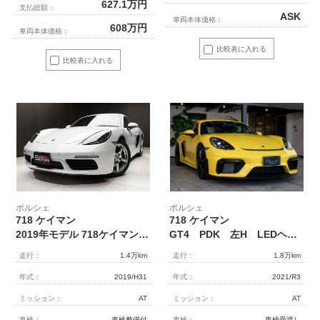
627.1
万円
支払総額：
ASK
車両本体価格：
608
万円
車両本体価格：
比較表に入れる
比較表に入れる
ポルシェ
ポルシェ
718 ケイマン
718 ケイマン
GT4 PDK 左H LEDヘッドライト(PDLS Plus) クロノパッケージ
2019年モデル 718ケイマン MT RHD スポーツロノPKG 18インチAW ホワイト
走行：
1.8万km
走行：
1.4万km
年式：
2021/R3
年式：
2019/H31
ミッション：
AT
ミッション：
AT
車検：
車検受渡し
車検：
車検整備付