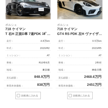
ポルシェ
ポルシェ
718 ケイマン
718 ケイマン
T 右H 正規D車 7速PDK ｽﾎﾟｰﾂｸﾛﾉPKG ﾎﾞﾃﾞｨ同色ｲﾝﾃﾘｱPKG 黒半革 ｼｰﾄﾋｰﾀｰ PCMﾅﾋﾞ Bｶﾒﾗ＆PAS LCA 電格ﾐﾗｰ ﾊﾞｲｷｾﾉﾝHL ｽﾎﾟｰﾂｴｸﾞｿﾞｰｽﾄ PASMｽﾎﾟｰﾂｼｬｼｰ＆PTV 専用ﾐﾗｰ＆20ｲﾝﾁAW 禁煙
GT4 RS PDK 左H ヴァイザッハPKG クラブスポーツPKG フロントリフト OP332万
走行：
4.8万km
走行：
0.5万km
年式：
2020/R2
年式：
2023/R5
ミッション：
AT
ミッション：
AT
車検：
R10年6月
車検：
2年付
地域：
東京都
地域：
神奈川県
848.9
万円
2468.6
万円
支払総額：
支払総額：
838
万円
2451
万円
車両本体価格：
車両本体価格：
比較表に入れる
比較表に入れる