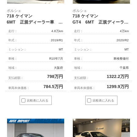
ポルシェ
ポルシェ
718 ケイマン
718 ケイマン
6MT 正規ディーラー車 右ハンドル EUR-GTRワイドボディ
GT4 6MT 正規ディーラー車 レザーインテリアパッケージ カーボンインテリアパッケージ スポーツクロノパッケージ スポーツエグゾースト オートエアコン 電格ミラー PCMナビ リアカメラ
走行：
4.8万km
走行：
4万km
年式：
2019/R1
年式：
2020/R2
ミッション：
MT
ミッション：
MT
車検：
R10年7月
車検：
車検整備付
地域：
大阪府
地域：
千葉県
798
万円
1322.2
万円
支払総額：
支払総額：
784.5
万円
1299.9
万円
車両本体価格：
車両本体価格：
比較表に入れる
比較表に入れる