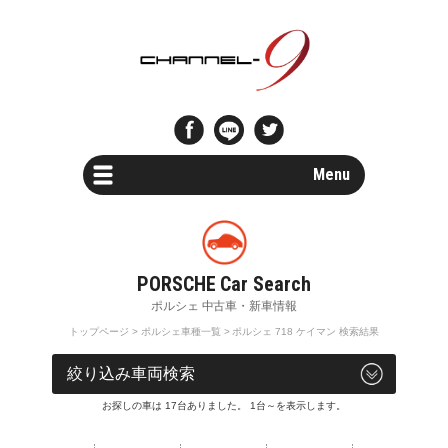
Menu
Car Search
新車・中古車検索
Parts Search
パーツ検索
トップページ
>
ポルシェ車種一覧
> ポルシェ 718 ケイマン 検索結果
Special Shops
車両検索
販売店・専門店情報
お探しの車は 17台ありました。 1台～を表示します。
Maintenance