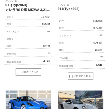
ポルシェ
ポルシェ
911(Type964)
911(Type992)
カレラRS D車 MIZWA 3,219km
－
走行：
0.3万km
走行：
0.2万km
年式：
1992/H4
年式：
2024/R6
ミッション：
MT
ミッション：
AT
車検：
-
車検：
R9年3月
地域：
長野県
地域：
群馬県
━
支払総額：
━
支払総額：
ASK
車両本体価格：
ASK
車両本体価格：
比較表に入れる
比較表に入れる