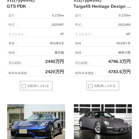
911(Type992)
911(Type992)
GTS PDK
Targa4S Heritage Design edition 日本未導入仕様 EU新車並行 7MT 世界限定992台
走行：
0.2万km
走行：
0.2万km
年式：
2025/R7
年式：
2021/R3
ミッション：
AT
ミッション：
MT
車検：
R10年5月
車検：
R10年7月
地域：
東京都
地域：
神奈川県
2440
万円
4796.3
万円
支払総額：
支払総額：
2420
万円
4783.6
万円
車両本体価格：
車両本体価格：
比較表に入れる
比較表に入れる