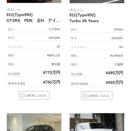
ポルシェ
ポルシェ
911(Type992)
911(Type992)
GT3RS PDK 左H アイスグレーメタリック フロントリフト フルバケシート
Turbo 50 Years
走行：
0.2万km
走行：
600km
年式：
2023/R5
年式：
2025/R7
ミッション：
AT
ミッション：
SA
車検：
R8年11月
車検：
R10年8月
地域：
東京都
地域：
千葉県
4775
万円
4485
万円
支払総額：
支払総額：
4750
万円
4455
万円
車両本体価格：
車両本体価格：
比較表に入れる
比較表に入れる