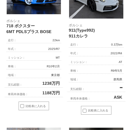
ポルシェ
ポルシェ
718 ボクスター
911(Type992)
6MT PDLSプラス BOSE
911カレラ
走行：
22km
走行：
0.3万km
年式：
2025/R7
年式：
2022/R4
ミッション：
MT
ミッション：
AT
車検：
R10年2月
車検：
R9年5月
地域：
東京都
地域：
群馬県
1238
万円
支払総額：
━
支払総額：
1188
万円
車両本体価格：
ASK
車両本体価格：
比較表に入れる
比較表に入れる