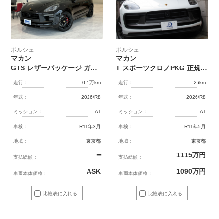
ポルシェ
ポルシェ
マカン
マカン
GTS レザーパッケージ ガソリンエンジン最終モデル
T スポーツクロノPKG 正規ディーラー車 パノラマルーフシステム
走行：
0.1万km
走行：
26km
年式：
2026/R8
年式：
2026/R8
ミッション：
AT
ミッション：
AT
車検：
R11年3月
車検：
R11年5月
地域：
東京都
地域：
東京都
━
1115
万円
支払総額：
支払総額：
ASK
1090
万円
車両本体価格：
車両本体価格：
比較表に入れる
比較表に入れる