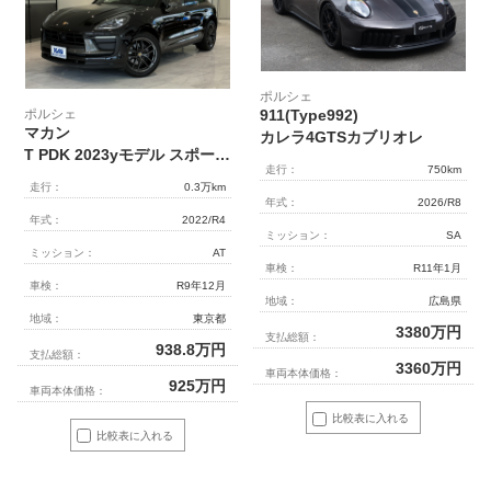
ポルシェ
ポルシェ
911(Type992)
マカン
カレラ4GTSカブリオレ
T PDK 2023yモデル スポーツクロノ スポーツエグゾースト
走行：
750km
走行：
0.3万km
年式：
2026/R8
年式：
2022/R4
ミッション：
SA
ミッション：
AT
車検：
R11年1月
車検：
R9年12月
地域：
広島県
地域：
東京都
3380
万円
支払総額：
938.8
万円
支払総額：
3360
万円
車両本体価格：
925
万円
車両本体価格：
比較表に入れる
比較表に入れる