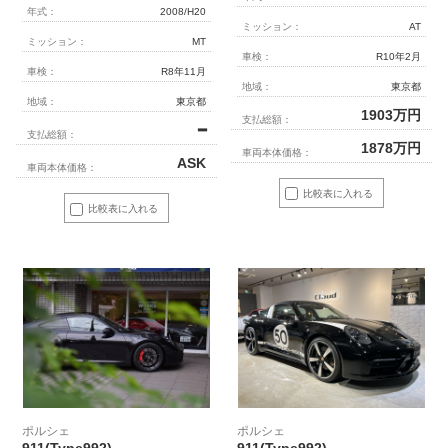
年式：
2008/H20
ミッション：
AT
ミッション：
MT
車検：
R10年2月
車検：
R8年11月
地域：
東京都
地域：
東京都
1903
万円
支払総額：
━
支払総額：
1878
万円
車両本体価格：
ASK
車両本体価格：
比較表に入れる
比較表に入れる
ポルシェ
ポルシェ