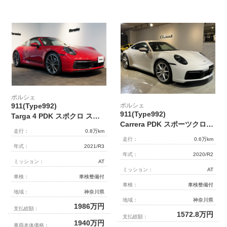
ポルシェ
ポルシェ
911(Type992)
911(Type992)
Targa 4 PDK スポクロ スポーツテールパイプ 20/21インチカレラクラシックホイール レザーインテリア 14wayシート Burmesterサウンド
Carrera PDK スポーツクロノPKG カレラSホイール スポーツテールパイプ
走行：
0.8万km
走行：
0.6万km
年式：
2021/R3
年式：
2020/R2
ミッション：
AT
ミッション：
AT
車検：
車検整備付
車検：
車検整備付
地域：
神奈川県
地域：
神奈川県
1986
万円
支払総額：
1572.8
万円
支払総額：
1940
万円
車両本体価格：