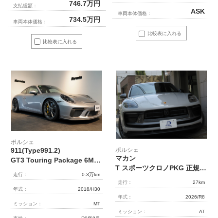
746.7
万円
支払総額：
ASK
車両本体価格：
734.5
万円
車両本体価格：
比較表に入れる
比較表に入れる
ポルシェ
ポルシェ
911(Type991.2)
マカン
GT3 Touring Package 6MT 左H OP422 延長保証 PCCB Fリフト レザーインテリア LEDヘッドライト スポクロ
T スポーツクロノPKG 正規ディーラー車 クレヨンカラー パノラマルーフシステム パワーステアリングプラス
走行：
0.3万km
走行：
27km
年式：
2018/H30
年式：
2026/R8
ミッション：
MT
ミッション：
AT