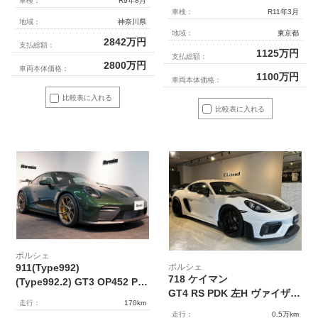
車検：
R9年8月
車検：
R11年3月
地域：
神奈川県
地域：
東京都
2842
万円
支払総額：
1125
万円
支払総額：
2800
万円
車両本体価格：
1100
万円
車両本体価格：
比較表に入れる
比較表に入れる
ポルシェ
ポルシェ
911(Type992)
718 ケイマン
(Type992.2) GT3 OP452 PCCB フロントリフト クロノPKG レザー＆Race-Tex拡張インテリア HDマトリックスヘッドライト 1オーナー
GT4 RS PDK 左H ヴァイザッハPKG クラブスポーツPKG フロントリフト OP332万
走行：
170km
走行：
0.5万km