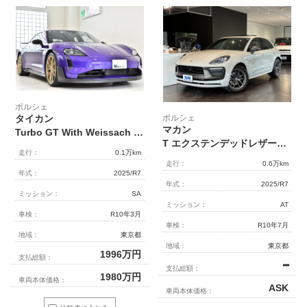
ポルシェ
ポルシェ
タイカン
マカン
Turbo GT With Weissach Package 正規ディーラー車 PCCB BOSEサウンドシステム 21インチTurboGT鍛造軽量ホイール カーボン製フルバケットシート 右ハンドル 新車保証継承R10年3月迄
T エクステンデッドレザーパッケージ
走行：
0.1万km
走行：
0.6万km
年式：
2025/R7
年式：
2025/R7
ミッション：
SA
ミッション：
AT
車検：
R10年3月
車検：
R10年7月
地域：
東京都
地域：
東京都
1996
万円
支払総額：
━
支払総額：
1980
万円
車両本体価格：
ASK
車両本体価格：