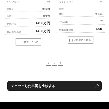
ミッション：
AT
ミッション：
AT
車検：
R8年3月
車検：
地域：
東京都
地域：
東京都
━
支払総額：
1498
万円
支払総額：
ASK
車両本体価格：
1458
万円
車両本体価格：
比較表に入れる
比較表に入れる
1
2
»
チェックした車両を比較する