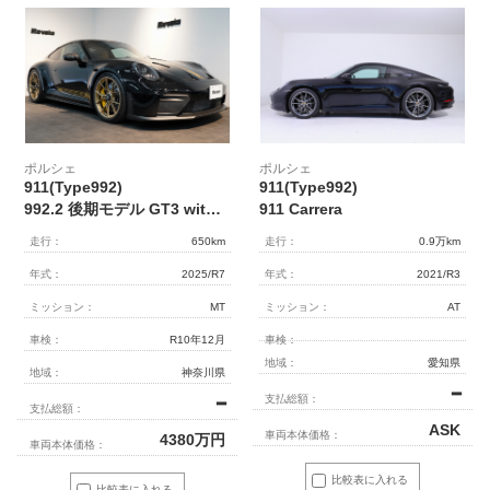
ポルシェ
ポルシェ
911(Type992)
911(Type992)
992.2 後期モデル GT3 with Touring Package 6MT 正規D車 左H OP573 Exclusive Manufakturレザーインテリア PCCB Fリフト クロノPKG 1オーナー
911 Carrera
走行：
650km
走行：
0.9万km
年式：
2025/R7
年式：
2021/R3
ミッション：
MT
ミッション：
AT
車検：
R10年12月
車検：
地域：
愛知県
地域：
神奈川県
━
支払総額：
━
支払総額：
ASK
車両本体価格：
4380
万円
車両本体価格：
比較表に入れる
比較表に入れる