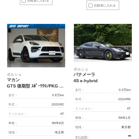
比較表に入れる
比較表に入れる
ポルシェ
パナメーラ
ポルシェ
マカン
4S e-hybrid
GTS 後期型 ｽﾎﾟｰﾂｸﾛﾉPKG LEDﾍｯﾄﾞﾗｲﾄ(PDLS) 黒革 ｼｰﾄﾋｰﾀｰ 3ｿﾞｰﾝAC LKA&LCA PCMﾅﾋﾞ社外地ﾃﾞｼﾞ ｻﾗｳﾝﾄﾞｶﾒﾗ&PAS ACC ｺﾝﾌｫｰﾄA PASM ｽﾎﾟｴｸﾞ 純正20AW 禁煙 ﾜﾝｵｰﾅｰ 正規D車
走行：
0.3万km
走行：
0.8万km
年式：
2024/R6
年式：
2020/R2
ミッション：
AT
ミッション：
AT
車検：
R9年1月
車検：
R9年8月
地域：
東京都
地域：
埼玉県
━
支払総額：