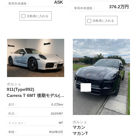
ASK
車両本体価格：
376.2
万円
車両本体価格：
比較表に入れる
比較表に入れる
ポルシェ
911(Type992)
Carrera T 6MT 後期モデル(992.2) 1オーナー OP500 エアロキット カーボンルーフ CarreraTインテリアPKG 18way電動シート Burmester
走行：
0.2万km
年式：
2025/R7
ポルシェ
ミッション：
MT
マカン
車検：
R10年3月
マカンT