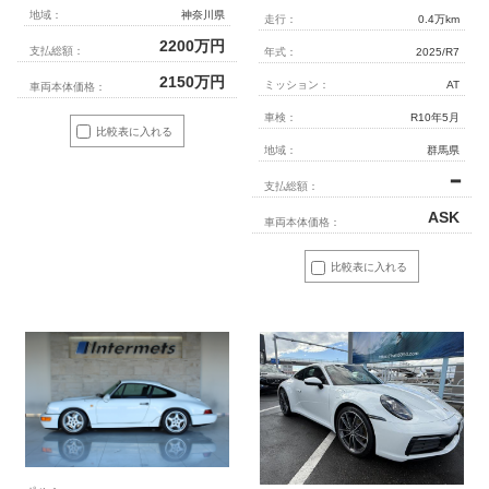
地域：
神奈川県
走行：
0.4万km
2200
万円
支払総額：
年式：
2025/R7
2150
万円
ミッション：
AT
車両本体価格：
車検：
R10年5月
比較表に入れる
地域：
群馬県
━
支払総額：
ASK
車両本体価格：
比較表に入れる