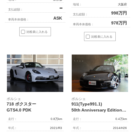
地域：
大阪府
━
支払総額：
998
万円
支払総額：
ASK
車両本体価格：
978
万円
車両本体価格：
比較表に入れる
比較表に入れる
ポルシェ
ポルシェ
718 ボクスター
911(Type991.1)
GTS4.0 PDK
50th Anniversary Edition ディーラー車 左H ワンオーナー
走行：
0.8万km
走行：
0.4万km
年式：
2021/R3
年式：
2014/H26