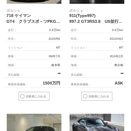
ポルシェ
ポルシェ
718 ケイマン
911(Type997)
GT4 クラブスポ－ツPKG MT 正規ディ－ラ－車
997.2 GT3RS3.8 US並行 CUP仕様
走行：
0.9万km
走行：
0.6万km
年式：
2020/R2
年式：
2010/H22
ミッション：
MT
ミッション：
MT
車検：
R9年7月
車検：
R10年2月
地域：
岐阜県
地域：
東京都
━
━
支払総額：
支払総額：
1500
万円
ASK
車両本体価格：
車両本体価格：
比較表に入れる
比較表に入れる