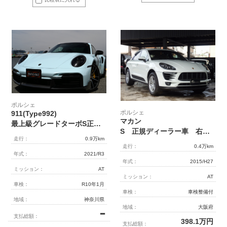
ポルシェ
ポルシェ
911(Type992)
マカン
最上級グレードターボS正規ディーラー車法人オナ禁煙屋根保管雨天未使用新車同様0.9万Km右ハンドルOPスポーツエキゾーストOPCCBスポーツデザインPKG純正21インチアルミBOSEサウンド純正ナビBカメラ特注フルプロテクションムルワイホワイトラッピング（元色ブラック）ルーフカーボンラッピング徹底整備豪華装備必見！！
S 正規ディーラー車 右ハンドル
走行：
0.9万km
走行：
0.4万km
年式：
2021/R3
年式：
2015/H27
ミッション：
AT
ミッション：
AT
車検：
R10年1月
車検：
車検整備付
地域：
神奈川県
地域：
大阪府
━
支払総額：
398.1
万円
支払総額：