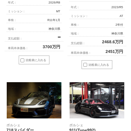
年式：
2026/R8
年式：
2023/R5
ミッション：
MT
ミッション：
AT
車検：
R11年1月
車検：
2年付
地域：
神奈川県
地域：
神奈川県
━
支払総額：
2468.6
万円
支払総額：
3700
万円
車両本体価格：
2451
万円
車両本体価格：
比較表に入れる
比較表に入れる
ポルシェ
ポルシェ
718スパイダー
911(Type992)