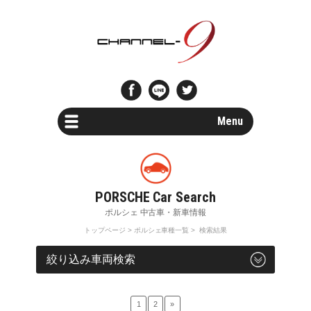
Menu
Car Search
新車・中古車検索
Parts Search
パーツ検索
トップページ
>
ポルシェ車種一覧
> 検索結果
Special Shops
車両検索
販売店・専門店情報
Maintenance
1
2
»