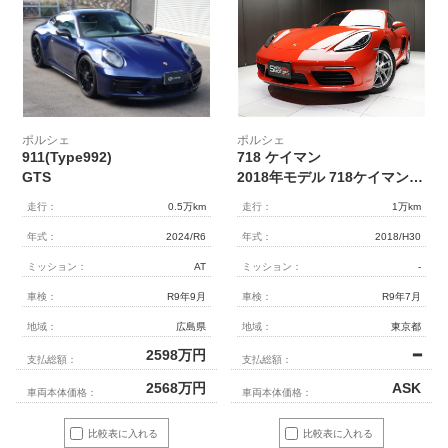
ポルシェ
ポルシェ
911(Type992)
718 ケイマン
GTS
2018年モデル 718ケイマン 6MT RHD 18インチAW カーズレッド
走行：
0.5万km
走行：
1万km
年式：
2024/R6
年式：
2018/H30
ミッション：
AT
ミッション：
-
車検：
R9年9月
車検：
R9年7月
地域：
広島県
地域：
東京都
2598
万円
━
支払総額：
支払総額：
2568
万円
ASK
車両本体価格：
車両本体価格：
比較表に入れる
比較表に入れる