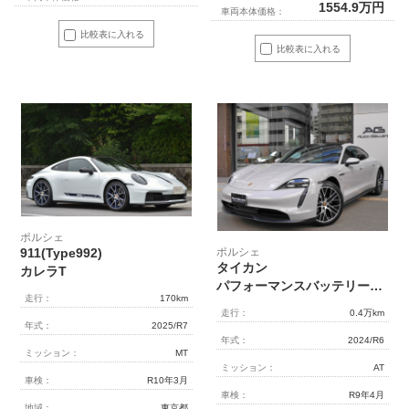
1554.9
万円
車両本体価格：
比較表に入れる
比較表に入れる
ポルシェ
ポルシェ
911(Type992)
タイカン
カレラT
パフォーマンスバッテリープラス 4＋1シート スポーツクロノPKG パノラマルーフ 希少カラー（クレヨン） 5人乗り 正規ディーラー車
走行：
170km
走行：
0.4万km
年式：
2025/R7
年式：
2024/R6
ミッション：
MT
ミッション：
AT
車検：
R10年3月
車検：
R9年4月
地域：
東京都