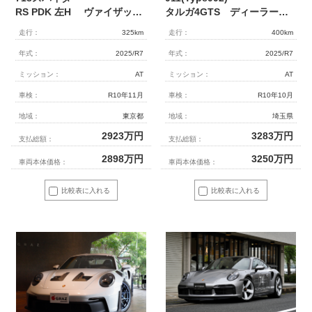
RS PDK 左H ヴァイザッハPKG Fリフト PCCB ワンオーナー
タルガ4GTS ディーラー車 1オーナー メーカー保証付き 左ハンドル 麻布店展示車輛
走行：
325km
走行：
400km
年式：
2025/R7
年式：
2025/R7
ミッション：
AT
ミッション：
AT
車検：
R10年11月
車検：
R10年10月
地域：
東京都
地域：
埼玉県
2923
万円
3283
万円
支払総額：
支払総額：
2898
万円
3250
万円
車両本体価格：
車両本体価格：
比較表に入れる
比較表に入れる