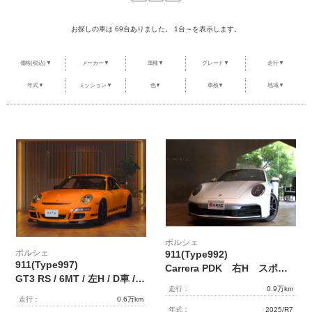
整備・メンテナンス工場
お探しの車は 69台ありました。 1台～を表示します。
Report
ポルシェ探訪
価格(税込)▼
メーカー▼
車種▼
グレード▼
走行▼
年式▼
ミッション▼
色▼
車検▼
地域▼
ポルシェ
ポルシェ
911(Type992)
911(Type997)
Carrera PDK 右H スポクロ/エグ 14Wayスポーツシート
GT3 RS / 6MT / 左H / D車 / ラバオレンジ/ スポーツクロノパッケージ / PCCB / 純正オーディオ（CDR24） /リフター
走行：
0.9万km
走行：
0.6万km
年式：
2025/R7