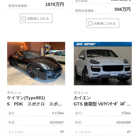
支払総額：
1878
万円
車両本体価格：
508
万円
車両本体価格：
比較表に入れる
比較表に入れる
ポルシェ
ポルシェ
ケイマン(Type981)
カイエン
S PDK スポクロ スポエグ 右H ナビTV 18インチAW 車高調
GTS 後期型 V6ﾂｲﾝﾀｰﾎﾞ ｽﾎﾟｸﾛ ｽﾎﾟｴｸﾞ 専用ｴｸｽﾃﾘｱ 右H正規D車 赤革 18wayﾒﾓﾘｰS 前後Sﾋｰﾀｰ 4ｿﾞｰﾝAC 純正ﾅﾋﾞ 地ﾃﾞｼﾞ Bｶﾒﾗ＆PAS ｸﾙｺﾝ HIDﾍｯﾄﾞﾗｲﾄ(PDLS) ｴﾝﾄﾘｰD ﾀﾞｰｸｳｫｰﾙﾅｯﾄ ﾎﾜｲﾄﾒｰﾀｰ 電動ﾘｱｹﾞｰﾄ PASM 赤ｷｬﾘﾊﾟｰ 純正21AW 禁煙
走行：
4.1万km
走行：
5万km
年式：
2015/H27
年式：
2016/H28
ミッション：
AT
ミッション：
AT