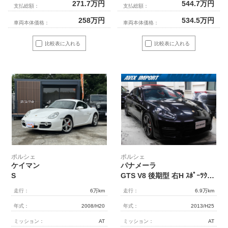
271.7
万円
544.7
万円
支払総額：
支払総額：
258
万円
534.5
万円
車両本体価格：
車両本体価格：
比較表に入れる
比較表に入れる
ポルシェ
ポルシェ
ケイマン
パナメーラ
S
GTS V8 後期型 右H ｽﾎﾟｰﾂｸﾛﾉPKG ｶﾞﾗｽSR 黒革 全席ｼｰﾄﾋｰﾀｰ 18wayﾊﾟﾜｰｼｰﾄ ｶｰﾎﾞﾝｲﾝﾃﾘｱPKG 純正ﾅﾋﾞ BOSEｻｳﾝﾄﾞ Bｶﾒﾗ＆PAS ｸﾙｺﾝ 専用ﾊﾞｲｷｾﾉﾝHL(PDLS付) PASMｴｱｻｽ ｽﾎﾟｰﾂｴｸﾞｿﾞｰｽﾄ 赤ｷｬﾘﾊﾟｰ 純正20AW
走行：
6万km
走行：
6.9万km
年式：
2008/H20
年式：
2013/H25
ミッション：
AT
ミッション：
AT