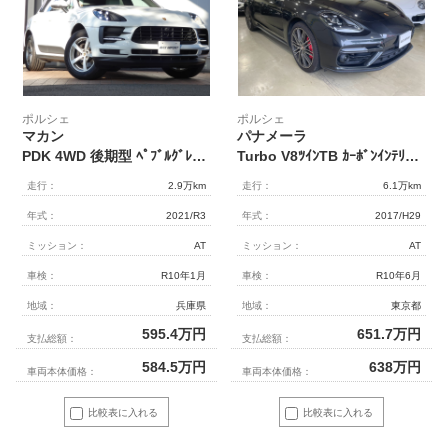
ポルシェ
ポルシェ
マカン
パナメーラ
PDK 4WD 後期型 ﾍﾟﾌﾞﾙｸﾞﾚｰ革 ｴﾝﾄﾘｰ&ﾄﾞﾗｲﾌﾞ ｼｰﾄﾋｰﾀｰ ACC PASM LEDﾍｯﾄﾞﾗｲﾄ 8WAY LDW LCA PCMﾅﾋﾞAppleCarPlay 360°ｶﾒﾗ ﾊﾟﾜｽﾃﾌﾟﾗｽ 純正18AW 禁煙 1ｵﾅ 正規D車
Turbo V8ﾂｲﾝTB ｶｰﾎﾞﾝｲﾝﾃﾘｱﾄﾘﾑP 黒ｸﾚﾖﾝ革 PCMﾅﾋﾞBｶﾒﾗ BOSE 前後席Sﾋｰﾀｰ PDLS付LEDﾗｲﾄ Pﾃｰﾙｹﾞｰﾄ ﾊｲﾋﾞｰﾑｱｼｽﾄ ACC LCA LKA PASMｴｱｻｽ 分割可倒式ｼｰﾄ ﾒﾓﾘｰ付14Wayﾊﾟﾜｰｼｰﾄ 電動Rﾌﾞﾗｲﾝﾄﾞ 専用ｴｸｽﾃﾘｱ 911ﾀｰﾎﾞﾃﾞｻﾞｲﾝ21AW 禁煙 右H
走行：
2.9万km
走行：
6.1万km
年式：
2021/R3
年式：
2017/H29
ミッション：
AT
ミッション：
AT
車検：
R10年1月
車検：
R10年6月
地域：
兵庫県
地域：
東京都
595.4
万円
651.7
万円
支払総額：
支払総額：
584.5
万円
638
万円
車両本体価格：
車両本体価格：
比較表に入れる
比較表に入れる