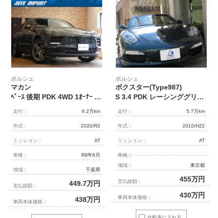
ポルシェ
ポルシェ
マカン
ボクスター(Type987)
ﾍﾞｰｽ 後期 PDK 4WD 1ｵｰﾅｰ ｽﾎﾟｰﾂｸﾛﾉPKG 赤黒革 前ｼｰﾄﾋｰﾀｰ 3ｿﾞｰﾝｴｱｺﾝ 全周囲 Bｶﾒﾗ PCMﾅﾋﾞ PAS ACC LKA 14WAYｼｰﾄﾒﾓﾘｰ付 ｽﾎﾟｰﾂﾃｰﾙﾊﾟｲﾌﾟ ﾎﾟﾙｼｪｸﾚｽﾄｴﾝﾎﾞｽ AppleCarPlay 電動ﾃｰﾙｹﾞｰﾄ 純正20AW
S 3.4 PDK レーシンググリーンメタ ワンオーナー PC記録簿13枚
走行：
6.2万km
走行：
5.7万km
年式：
2020/R2
年式：
2010/H22
ミッション：
AT
ミッション：
AT
車検：
R9年6月
車検：
地域：
東京都
地域：
千葉県
455
万円
支払総額：
449.7
万円
支払総額：
430
万円
車両本体価格：
438
万円
車両本体価格：
比較表に入れる