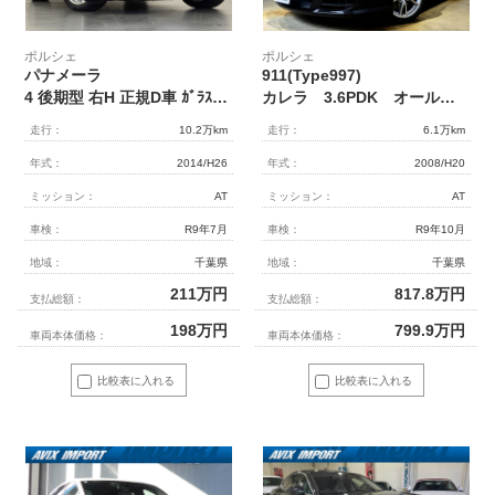
ポルシェ
ポルシェ
パナメーラ
911(Type997)
4 後期型 右H 正規D車 ｶﾞﾗｽSR 黒革 ｼｰﾄﾋｰﾀｰ 社外ﾓﾆﾀｰ ｻﾗｳﾝﾄﾞﾋﾞｭｰ＆PAS ｸﾙｺﾝ ﾊﾞｲｷｾﾉﾝHL(PDLS) ｿﾌﾄｸﾛｰｽﾞﾄﾞｱ 電動Rｹﾞｰﾄ 純正19ｲﾝﾁAW 禁煙
カレラ 3.6PDK オールレザーインテリア ココアブラウンレザーシート シートヒーター メモリー付きパワーシート PASM スポーツプラス 18インチアルミホイール キセノンヘッドライト 前後ドラレコ
走行：
10.2万km
走行：
6.1万km
年式：
2014/H26
年式：
2008/H20
ミッション：
AT
ミッション：
AT
車検：
R9年7月
車検：
R9年10月
地域：
千葉県
地域：
千葉県
211
万円
817.8
万円
支払総額：
支払総額：
198
万円
799.9
万円
車両本体価格：
車両本体価格：
比較表に入れる
比較表に入れる