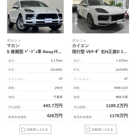
ポルシェ
ポルシェ
マカン
カイエン
S 後期型 ﾍﾞｰｼﾞｭ革 8wayﾒﾓﾘｰ付ﾊﾟﾜｰｼｰﾄ 前後ｼｰﾄﾋｰﾀｰ&前ﾍﾞﾝﾁﾚｰｼｮﾝ PCMﾅﾋﾞ(10.9ｲﾝﾁ) ｻﾗｳﾝﾄﾞﾋﾞｭｰｶﾒﾗ＆PAS ACC＆LCA＆LKA LEDﾍｯﾄﾞﾗｲﾄ 電動Rｹﾞｰﾄ 純正18ｲﾝﾁAW 禁煙
現行型 V6ﾀｰﾎﾞ 右H正規D ｽﾎﾟｰﾂｸﾛﾉPKG ﾊﾟﾉﾗﾐｯｸR 黒革 14Wayﾊﾟﾜｰｼｰﾄ ｼｰﾄﾋｰﾀｰ&ﾍﾞﾝﾁﾚｰｼｮﾝ PCMﾅﾋﾞ(12.3ｲﾝﾁ) 16.8ｲﾝﾁﾒｰﾀｰD BOSE ｱﾝﾋﾞｴﾝﾄﾗｲﾄ 全周C＆PAS ACC＆LCA&LKA LEDﾏﾄﾘ PASMｴｱｻｽ 純正21AW 禁煙 1ｵｰﾅｰ 新車保証
走行：
6.1万km
走行：
1.9万km
年式：
2019/R1
年式：
2023/R5
ミッション：
AT
ミッション：
AT
車検：
2年付
車検：
R8年10月
地域：
千葉県
地域：
神奈川県
443.7
万円
1189.2
万円
支払総額：
支払総額：
428
万円
1178
万円
車両本体価格：
車両本体価格：
比較表に入れる
比較表に入れる