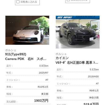
比較表に入れる
ポルシェ
ポルシェ
911(Type992)
カイエン
Carrera PDK 右H スポクロ/エグ 14Wayスポーツシート
V6ﾀｰﾎﾞ 右H正規D車 黒革 ｼｰﾄﾋｰﾀｰ&ｽﾃｱﾋｰﾀｰ PCMﾅﾋﾞ 全周ｶﾒﾗ＆PAS ACC＆LCA LEDﾍｯﾄﾞﾗｲﾄ ｺﾝﾌｫｰﾄA PASMｴｱｻｽ 純正21ｲﾝﾁAW 禁煙
走行：
0.9万km
走行：
5.5万km
年式：
2025/R7
年式：
2018/H30
ミッション：
AT
ミッション：
AT
車検：
R10年2月
車検：
R9年1月
地域：
東京都
地域：
神奈川県
1903
万円
支払総額：
519.6
万円