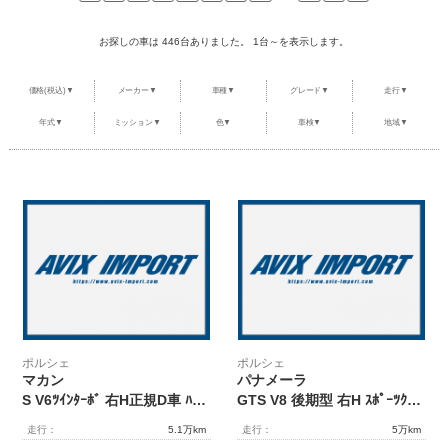
整備・メンテナンス工場
お探しの車は 446台ありました。 1台～を表示します。
Report
ポルシェ探訪
価格(税込)▼
メーカー▼
車種▼
グレード▼
走行▼
年式▼
ミッション▼
色▼
車検▼
地域▼
ポルシェ
ポルシェ
マカン
パナメーラ
S V6ﾂｲﾝﾀｰﾎﾞ 右H正規D車 ﾊﾟﾉﾗﾐｯｸR 黒/ﾍﾞｰｼﾞｭﾂｰﾄﾝｲﾝﾃﾘｱ 3ｿﾞｰﾝAC PCMﾅﾋﾞ Bｶﾒﾗ&PAS ｸﾙｺﾝ&LDW ﾊﾞｲｷｾﾉﾝHL(PDLS付) 電動Rｹﾞｰﾄ ｽﾎﾟｰﾂﾃｰﾙﾊﾟｲﾌﾟ 純正18ｲﾝﾁAW 禁煙
GTS V8 後期型 右H ｽﾎﾟｰﾂｸﾛﾉPKG 専用ｲﾝﾃﾘｱ 全席ｼｰﾄﾋｰﾀｰ 18wayﾊﾟﾜｰｼｰﾄ ｶｰﾎﾞﾝｲﾝﾃﾘｱPKG 純正ﾅﾋﾞ BOSEｻｳﾝﾄﾞ 全周ｶﾒﾗ＆PAS ｸﾙｺﾝ LEDﾍｯﾄﾞﾗｲﾄ(PDLSﾌﾟﾗｽ付) PASMｴｱｻｽ ｽﾎﾟｰﾂｴｸﾞｿﾞｰｽﾄ 赤ｷｬﾘﾊﾟｰ 純正20AW
走行：
5.1万km
走行：
5万km