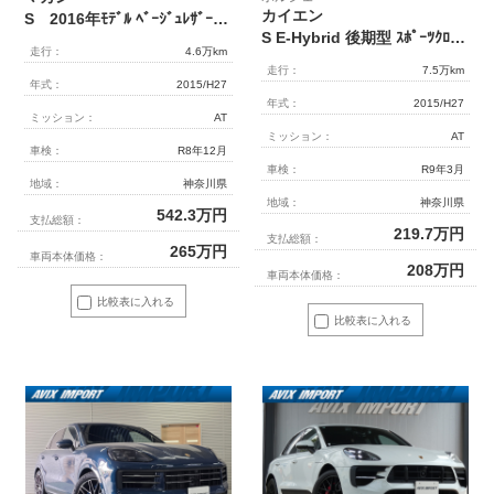
カイエン
S 2016年ﾓﾃﾞﾙ ﾍﾞｰｼﾞｭﾚｻﾞｰｼｰﾄ ｼｰﾄﾋｰﾀｰ ｸﾗﾘｵﾝﾅﾋﾞ ﾌﾙｾｸﾞTV PDLS ｸﾙｰｽﾞｺﾝﾄﾛｰﾙ TPM ﾏｶﾝS18ｲﾝﾁｱﾙﾐﾎｲｰﾙ ｶﾗｰｸﾚｽﾄｾﾝﾀｰｷｬｯﾌﾟ ｵｰﾄﾃｰﾙｹﾞｰﾄ ﾄﾉｶﾊﾞｰ 2年保証
S E-Hybrid 後期型 ｽﾎﾟｰﾂｸﾛﾉPKG ﾊﾟﾉﾗﾏSR 右H正規D車 ﾍﾞｰｼﾞｭ革 ｼｰﾄﾋｰﾀｰ BOSEｻｳﾝﾄﾞ 純正ﾅﾋﾞ地ﾃﾞｼﾞ Bｶﾒﾗ＆PAS ACC ﾊﾞｲｷｾﾉﾝHL 14wayﾊﾟﾜｰｼｰﾄ 電動Rｹﾞｰﾄ ｴﾝﾄﾘｰD PASM ｿﾌﾄｸﾛｰｻﾞｰ 黄緑ｷｬﾘﾊﾟｰ 21ｲﾝﾁAW 禁煙
走行：
4.6万km
走行：
7.5万km
年式：
2015/H27
年式：
2015/H27
ミッション：
AT
ミッション：
AT
車検：
R8年12月
車検：
R9年3月
地域：
神奈川県
地域：
神奈川県
542.3
万円
支払総額：
219.7
万円
支払総額：
265
万円
車両本体価格：
208
万円
車両本体価格：
比較表に入れる
比較表に入れる