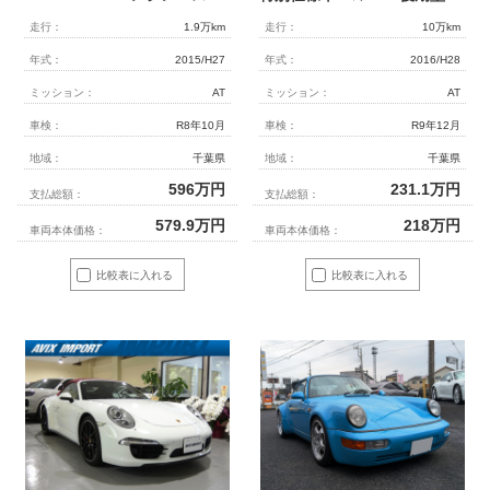
走行：
1.9万km
走行：
10万km
年式：
2015/H27
年式：
2016/H28
ミッション：
AT
ミッション：
AT
車検：
R8年10月
車検：
R9年12月
地域：
千葉県
地域：
千葉県
596
万円
231.1
万円
支払総額：
支払総額：
579.9
万円
218
万円
車両本体価格：
車両本体価格：
比較表に入れる
比較表に入れる