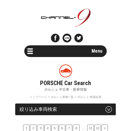
Menu
Car Search
新車・中古車検索
Parts Search
パーツ検索
トップページ
>
ポルシェ車種一覧
> ポルシェ 検索結果
Special Shops
車両検索
販売店・専門店情報
Maintenance
1
2
3
4
5
6
7
8
...
11
12
»