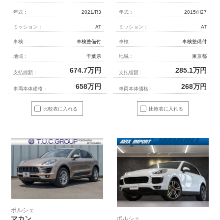
年式：
2021/R3
年式：
2015/H27
ミッション：
AT
ミッション：
AT
車検：
車検整備付
車検：
車検整備付
地域：
千葉県
地域：
東京都
674.7
万円
285.1
万円
支払総額：
支払総額：
658
万円
268
万円
車両本体価格：
車両本体価格：
比較表に入れる
比較表に入れる
ポルシェ
マカン
ポルシェ