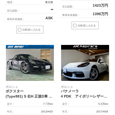
地域：
東京都
1423
万円
支払総額：
━
支払総額：
1398
万円
車両本体価格：
ASK
車両本体価格：
比較表に入れる
比較表に入れる
ポルシェ
ポルシェ
ボクスター
パナメーラ
(Type981) S 右H 正規D車 7速PDK 黒幌 ｽﾎﾟｰﾂｸﾛﾉPKG ﾍﾞｰｼﾞｭ革 ｼｰﾄﾋｰﾀｰ 社外ﾅﾋﾞ地ﾃﾞｼﾞ BOSE PAS ﾊﾞｲｷｾﾉﾝHL 電動格納ﾐﾗｰ ｽﾎﾟｰﾂﾃｰﾙﾊﾟｲﾌﾟ 赤ｷｬﾘﾊﾟｰ 純正19ｲﾝﾁAW 禁煙
4 PDK アイボリーレザーシート ポルシェエントリードライブ シートヒーター メモリー付きパワーシート PASMエアサスペンション LEDヘッドライト 19インチアルミホイール
走行：
7.7万km
走行：
5.3万km
年式：
2013/H25
年式：
2017/H29