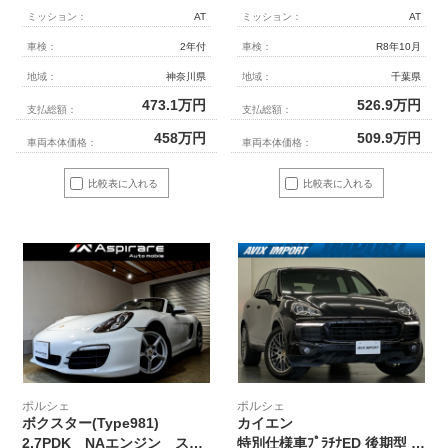
ミッション：
AT
ミッション：
AT
車検：
2年付
車検：
R8年10月
地域：
神奈川県
地域：
千葉県
473.1
万円
526.9
万円
支払総額：
支払総額：
458
万円
509.9
万円
車両本体価格：
車両本体価格：
比較表に入れる
比較表に入れる
ポルシェ
ポルシェ
ボクスター(Type981)
カイエン
2.7PDK NAエンジン スポーツデザインステアリング ブラックハーフレザーシート シートヒーター レッドソフトトップ ナビTV リアカメラ キセノンヘッドライト
特別仕様車ﾌﾟﾗﾁﾅED 後期型 右H正規D車 黒半革 ｸﾚｽﾄｴﾝﾎﾞｽ加工 8Wayﾊﾟﾜｰｼｰﾄ ｼｰﾄﾋｰﾀｰ ｱﾅﾛｸﾞ時計 PCMﾅﾋﾞ BOSE Bｶﾒﾗ＆PAS ｸﾙｺﾝ ﾊﾞｲｷｾﾉﾝHL(PDLS) 電動Rｹﾞｰﾄ PASM 純正20ｲﾝﾁAW 禁煙 1ｵｰﾅｰ