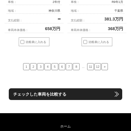
車検：
2年付
車検：
R9年1月
地域：
神奈川県
地域：
千葉県
━
381.3
万円
支払総額：
支払総額：
658
万円
368
万円
車両本体価格：
車両本体価格：
比較表に入れる
比較表に入れる
1
2
3
4
5
6
7
8
...
11
12
»
チェックした車両を比較する
ホーム