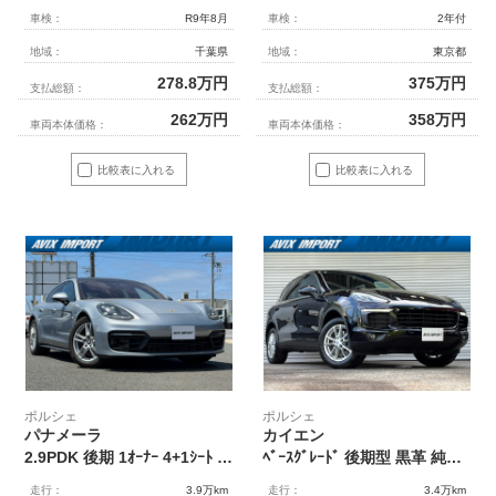
車検：
R9年8月
車検：
2年付
地域：
千葉県
地域：
東京都
278.8
万円
375
万円
支払総額：
支払総額：
262
万円
358
万円
車両本体価格：
車両本体価格：
比較表に入れる
比較表に入れる
ポルシェ
ポルシェ
パナメーラ
カイエン
2.9PDK 後期 1ｵｰﾅｰ 4+1ｼｰﾄ ﾘｱｱｸｽﾙｽﾃｱﾘﾝｸﾞ ﾊﾟﾉﾗﾏSR 黒革 PCMﾅﾋﾞ360°ｶﾒﾗ PAS 14WAYｼｰﾄ ｼｰﾄﾋｰﾀｰ ﾍﾞﾝﾁﾚｰｼｮﾝ PorscheActiveSafe ACC LKA LCA 渋滞A ｴﾝﾄﾘｰD ｱﾝﾋﾞｴﾝﾄ 4ｿﾞｰﾝAC ﾀﾞｰｸｳｫｰﾙﾅｯﾄPKG ｿﾌﾄｸﾛｰｽﾞ LEDﾗｲﾄ ｴｱｻｽ 19AW
ﾍﾞｰｽｸﾞﾚｰﾄﾞ 後期型 黒革 純正SDﾅﾋﾞ地ﾃﾞｼﾞBｶﾒﾗ 前席ｼｰﾄﾋｰﾀｰ PDLS+付LEDﾗｲﾄ 自動ﾄﾗﾝｸ LCA ｽﾃｱﾘﾝｸﾞﾋｰﾀｰ 分割可倒式ｼｰﾄ ｺﾝﾌｫｰﾄﾒﾓﾘｰPKG ｽﾀｰﾄ/ｽﾄｯﾌﾟ機能 ｴﾝﾄﾘｰ&ﾄﾞﾗｲﾌﾞ ﾊﾟｰｸｱｼｽﾄ ｸﾚｽﾄｴﾝﾎﾞｽｾﾝﾀｰｺﾝｿｰﾙ 18AW 禁煙 右H
走行：
3.9万km
走行：
3.4万km