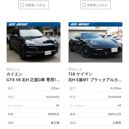
比較表に入れる
比較表に入れる
ポルシェ
ポルシェ
カイエン
718 ケイマン
GTS V8 右H 正規D車 専用ﾌﾞﾗｯｸｲﾝﾃﾘｱ ｼｰﾄﾋｰﾀｰ 社外ﾅﾋﾞ地ﾃﾞｼﾞ BOSEｻｳﾝﾄﾞ Bｶﾒﾗ＆PAS ｸﾙｺﾝ 専用ﾍｯﾄﾞﾗｲﾄ 電動Rｹﾞｰﾄ PASM ｽﾎﾟｰﾂｴｸﾞｿﾞｰｽﾄ 赤ｷｬﾘﾊﾟｰ KW製ｻｽﾍﾟﾝｼｮﾝ Power Craft製ﾏﾌﾗｰ 純正20AW
右H 6速MT ブラックアルカンターラハーフレザー PCMナビ バイキセノンヘッドライト 純正ブラック18AW 禁煙 正規D車 下取車
走行：
8万km
走行：
6.4万km
年式：
2013/H25
年式：
2016/H28
ミッション：
AT
ミッション：
AT
車検：
R8年9月
車検：
R9年12月
地域：
東京都
地域：
兵庫県