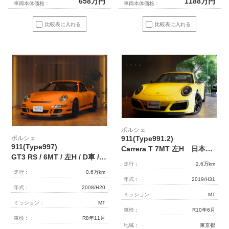
658
万円
1188
万円
車両本体価格：
車両本体価格：
比較表に入れる
比較表に入れる
ポルシェ
ポルシェ
911(Type991.2)
911(Type997)
Carrera T 7MT 左H 日本未導入モデル スポクロ/エグ PDLS＋
GT3 RS / 6MT / 左H / D車 / ラバオレンジ/ スポーツクロノパッケージ / PCCB / 純正オーディオ（CDR24） /リフター
走行：
2.6万km
走行：
0.6万km
年式：
2019/H31
年式：
2008/H20
ミッション：
MT
ミッション：
MT
車検：
R10年6月
車検：
R8年11月
地域：
東京都