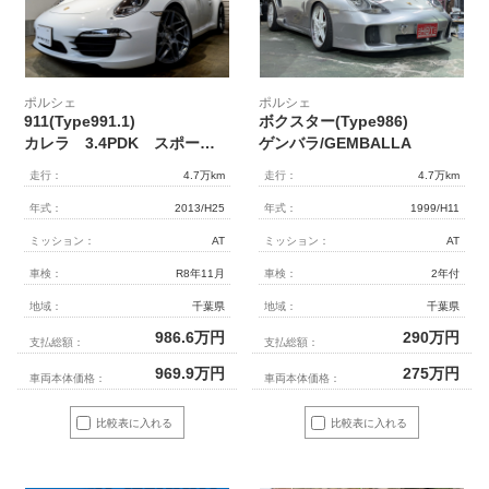
ポルシェ
ポルシェ
911(Type991.1)
ボクスター(Type986)
カレラ 3.4PDK スポーツクロノパッケージ スポーツエグゾーストマフラー スポーツデザインステアリング ブラックレザーシート Atomic Forged20インチアルミホイール クリアテールライト
ゲンバラ/GEMBALLA
走行：
4.7万km
走行：
4.7万km
年式：
2013/H25
年式：
1999/H11
ミッション：
AT
ミッション：
AT
車検：
R8年11月
車検：
2年付
地域：
千葉県
地域：
千葉県
986.6
万円
290
万円
支払総額：
支払総額：
969.9
万円
275
万円
車両本体価格：
車両本体価格：
比較表に入れる
比較表に入れる