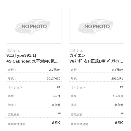
ポルシェ
ポルシェ
911(Type991.1)
カイエン
4S Cabriolet 水平対向6気筒(NA3.8L) 7速PDK 右H正規D車 赤幌 ｽﾎﾟｰﾂｸﾛﾉPKG 黒革 ｼｰﾄﾋｰﾀｰ 14Wayﾒﾓﾘｰ付ﾊﾟﾜｰｼｰﾄ 純正ﾅﾋﾞ BOSEｻｳﾝﾄﾞ Bｶﾒﾗ&PAS ｸﾙｺﾝ ﾊﾞｲｷｾﾉﾝHL(PDLS付) 電格ﾐﾗｰ PASM＆PTVﾌﾟﾗｽ 赤ｷｬﾘﾊﾟｰ 純正20AW 禁煙
V6ﾀｰﾎﾞ 右H正規D車 ﾊﾟﾉﾗﾐｯｸR 黒革 ｼｰﾄﾋｰﾀｰ PCMﾅﾋﾞ(12.3ｲﾝﾁ) CarPlay 全周ｶﾒﾗ＆PAS ACC＆LCA LEDﾍｯﾄﾞﾗｲﾄ ｺﾝﾌｫｰﾄA 電動Rｹﾞｰﾄ PASM 純正20ｲﾝﾁAW 禁煙車
走行：
2.7万km
走行：
9.4万km
年式：
2013/H25
年式：
2019/R1
ミッション：
AT
ミッション：
AT
車検：
2年付
車検：
R8年9月
地域：
東京都
地域：
東京都
━
━
支払総額：
支払総額：
ASK
ASK
車両本体価格：
車両本体価格：