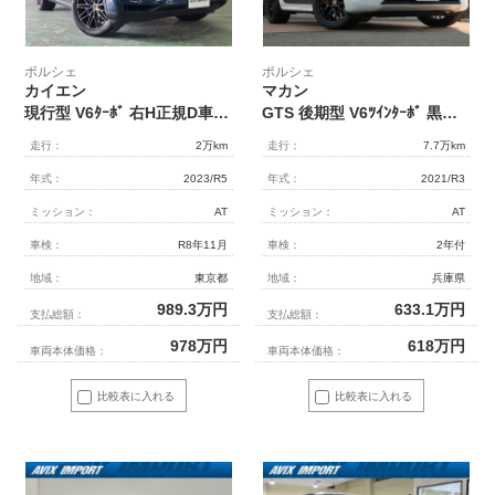
ポルシェ
ポルシェ
カイエン
マカン
現行型 V6ﾀｰﾎﾞ 右H正規D車 ﾊﾟﾉﾗﾐｯｸR ｱﾙﾐﾆｳﾑｲﾝﾃﾘｱ 黒革 全席Sﾋｰﾀｰ 4ｿﾞｰﾝAC PCMﾅﾋﾞ(12.3ｲﾝﾁ) 16.8ｲﾝﾁﾒｰﾀｰD＆ﾊﾟｯｾﾝｼﾞｬｰD BOSE 全周C＆PAS ACC＆LCA&LKA ﾏﾄﾘLED ｿﾌﾄｸﾛｰｽﾞD ｽﾎﾟｰﾂﾃｰﾙﾊﾟｲﾌﾟ PASM付ｴｱｻｽ 青ｷｬﾘﾊﾟｰ 純正21AW
GTS 後期型 V6ﾂｲﾝﾀｰﾎﾞ 黒革 ﾊﾟﾉﾗﾏSR ｽﾎﾟｰﾂｸﾛﾉPKG ｽﾎﾟｰﾂｴｸﾞｿﾞｰｽﾄ LEDﾍｯﾄﾞﾗｲﾄ PASM ACC 8WAY LCA LDW PCMﾅﾋﾞ 360°ｶﾒﾗ 電動Rｹﾞｰﾄ 純正20AW ﾚｯﾄﾞｷｬﾘﾊﾟｰ 禁煙 正規D車
走行：
2万km
走行：
7.7万km
年式：
2023/R5
年式：
2021/R3
ミッション：
AT
ミッション：
AT
車検：
R8年11月
車検：
2年付
地域：
東京都
地域：
兵庫県
989.3
万円
633.1
万円
支払総額：
支払総額：
978
万円
618
万円
車両本体価格：
車両本体価格：
比較表に入れる
比較表に入れる