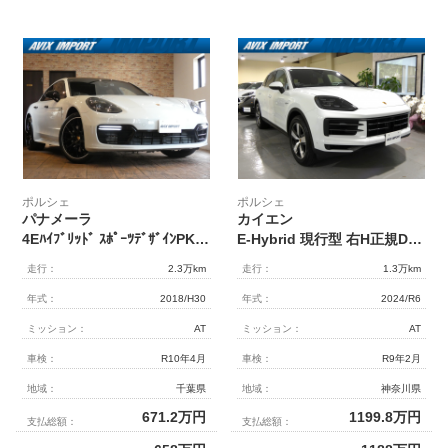
ポルシェ
ポルシェ
パナメーラ
カイエン
4Eﾊｲﾌﾞﾘｯﾄﾞ ｽﾎﾟｰﾂﾃﾞｻﾞｲﾝPKG ｽﾎﾟｰﾂｸﾛﾉPKG ﾊﾟﾉﾗﾏSR 黒革 ﾅﾋﾞ 全周囲 AppleCarPlay LKA ｴｱｻｽ ｱﾝﾋﾞｴﾝﾄ 4ｿﾞｰﾝAC PCｸﾚｽﾄ ｽﾎﾟｴｸﾞ Pｼｰﾄﾒﾓﾘｰ付 前席ｼｰﾄﾋｰﾀｰ PDLS⁺ﾏﾄﾘｸｽLED RSｽﾊﾟｲﾀﾞｰ21AW
E-Hybrid 現行型 右H正規D ｽﾎﾟｰﾂｸﾛﾉPKG ﾊﾟﾉﾗﾐｯｸR ﾌﾞﾗｯｸ/ﾎﾞﾙﾄﾞｰﾚｯﾄﾞﾂｰﾄﾝ革 ｼｰﾄﾋｰﾀｰ PCMﾅﾋﾞ(12.3ｲﾝﾁ) 16.8ｲﾝﾁﾒｰﾀｰD ｱﾝﾋﾞｴﾝﾄﾗｲﾄ 全周C＆PAS ACC＆LCA&LKA LEDﾏﾄﾘ ｺﾝﾌｫｰﾄA PASM 純正20AW 禁煙 新車保証
走行：
2.3万km
走行：
1.3万km
年式：
2018/H30
年式：
2024/R6
ミッション：
AT
ミッション：
AT
車検：
R10年4月
車検：
R9年2月
地域：
千葉県
地域：
神奈川県
671.2
万円
1199.8
万円
支払総額：
支払総額：