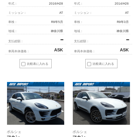
年式：
2016/H28
年式：
2014/H26
ミッション：
AT
ミッション：
AT
車検：
R9年5月
車検：
R9年3月
地域：
神奈川県
地域：
神奈川県
━
━
支払総額：
支払総額：
ASK
ASK
車両本体価格：
車両本体価格：
比較表に入れる
比較表に入れる
ポルシェ
ポルシェ