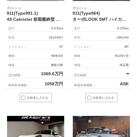
ポルシェ
ポルシェ
911(Type991.1)
911(Type964)
4S Cabriolet 前期最終型 水平対向6気筒(NA3.8L) 7速PDK 左H正規D車 赤幌 ｽﾎﾟｰﾂｸﾛﾉPKG 黒革 ｼｰﾄﾋｰﾀｰ 純正ﾅﾋﾞ Bｶﾒﾗ&PAS ｸﾙｺﾝ ﾊﾞｲｷｾﾉﾝHL 電格ﾐﾗｰ PASM＆PTVﾌﾟﾗｽ 赤ｷｬﾘﾊﾟｰ 純正20AW(ﾌﾞﾗｯｸ) 禁煙
ターボLOOK 5MT ハイカム エンジンオーバーホール済 マイアミブルー(オールペイント) 各種レストア済
走行：
9.5万km
走行：
8.3万km
年式：
2015/H27
年式：
1991/H3
ミッション：
AT
ミッション：
MT
車検：
R8年9月
車検：
R10年7月
地域：
神奈川県
地域：
埼玉県
1069.6
万円
━
支払総額：
支払総額：
1058
万円
ASK
車両本体価格：
車両本体価格：
比較表に入れる
比較表に入れる