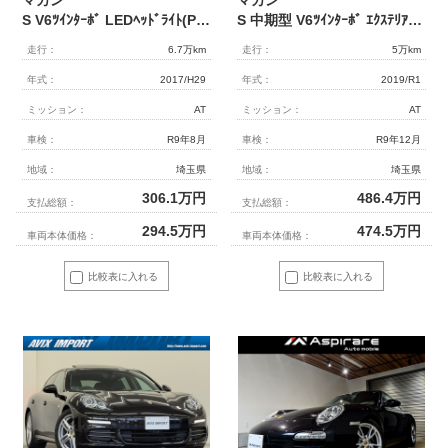
マカン
マカン
S V6ﾂｲﾝﾀｰﾎﾞ LEDﾍｯﾄﾞﾗｲﾄ(PDLS Plus) 14wayｼｰﾄ ﾍﾞｰｼﾞｭ革 ｼｰﾄﾋｰﾀｰ 3ｿﾞｰﾝAC PCMﾅﾋﾞ 全周ｶﾒﾗ&PAS ｸﾙｺﾝ&LDW BOSEｻｳﾝﾄﾞ 電動Rｹﾞｰﾄ PASM 純正19AW 禁煙 正規D車
S 中期型 V6ﾂｲﾝﾀｰﾎﾞ ｴｸｽﾃﾘｱPKG LEDﾍｯﾄﾞﾗｲﾄ 黒革 ｼｰﾄﾋｰﾀｰ 3ｿﾞｰﾝAC 14wayｼｰﾄ ACC&LDW&LCA PCMﾅﾋﾞ ｻﾗｳﾝﾄﾞｶﾒﾗ&PAS ｺﾝﾌｫｰﾄA 純正21AW 禁煙 正規D車
走行：
6.7万km
走行：
5万km
年式：
2017/H29
年式：
2019/R1
ミッション：
AT
ミッション：
AT
車検：
R9年8月
車検：
R9年12月
地域：
埼玉県
地域：
埼玉県
306.1
万円
486.4
万円
支払総額：
支払総額：
294.5
万円
474.5
万円
車両本体価格：
車両本体価格：
比較表に入れる
比較表に入れる