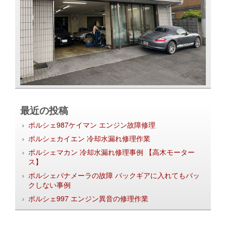
最近の投稿
ポルシェ987ケイマン エンジン故障修理
ポルシェカイエン 冷却水漏れ修理作業
ポルシェマカン 冷却水漏れ修理事例 【高木モーター
ス】
ポルシェパナメーラの故障 バックギアに入れてもバッ
クしない事例
ポルシェ997 エンジン異音の修理作業