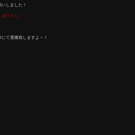
願いしました！
、
堀井さん！！
車にて運搬致しますよ～！