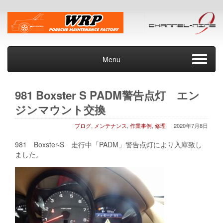
Menu
981 Boxster S PADM警告点灯 エン
ジンマウント交換
ブログ
,
メンテナンス
,
作業事例
,
修理
2020年7月8日
981 Boxster-S 走行中「PADM」警告点灯により入庫致し
ました。