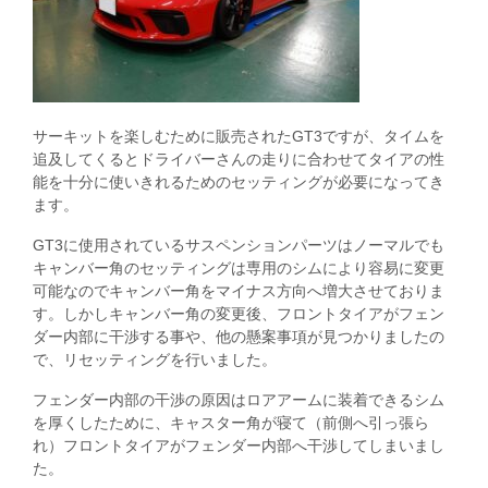
サーキットを楽しむために販売されたGT3ですが、タイムを
追及してくるとドライバーさんの走りに合わせてタイアの性
能を十分に使いきれるためのセッティングが必要になってき
ます。
GT3に使用されているサスペンションパーツはノーマルでも
キャンバー角のセッティングは専用のシムにより容易に変更
可能なのでキャンバー角をマイナス方向へ増大させておりま
す
。しかしキャンバー角の変更後、フロントタイアがフェン
ダー内部に干渉する事や、他の懸案事項が見つかりましたの
で、リセッティングを行いました。
フェンダー内部の干渉の原因はロアアームに装着できるシム
を厚くしたために、キャスター角が寝て（前側へ引っ張ら
れ）フロントタイアがフェンダー内部へ干渉してしまいまし
た。