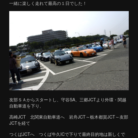
一緒に楽しく走れて最高の１日でした！
友部ＳＡからスタートし、守谷SA、三郷JCTより外環・関越
自動車道を下り、
高崎JCT 北関東自動車道へ 岩舟JCT～栃木都賀JCT～友部
JCTを経て
つくばJCTへ つくば牛久ICで下りて最終目的地は新しくで