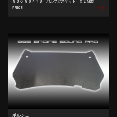
９３０ ９６４ＴＢ バルブガスケット ＯＥＭ製
¥ 0
PRICE
ポルシェ