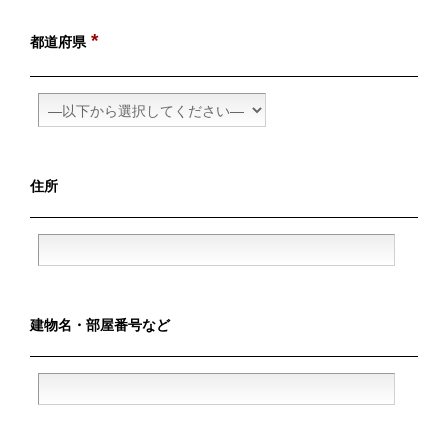
*
都道府県
住所
建物名・
部屋番号など