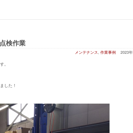
検点検作業
メンテナンス
,
作業事例
2023
す。
きました！