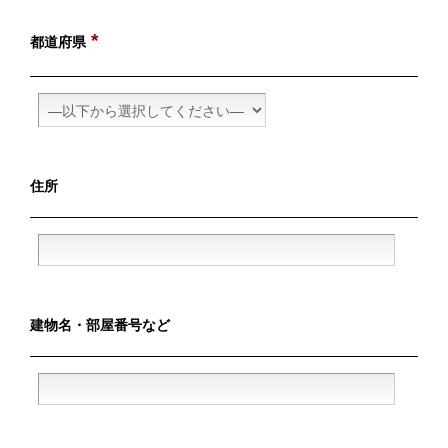
*
都道府県
住所
建物名・
部屋番号など