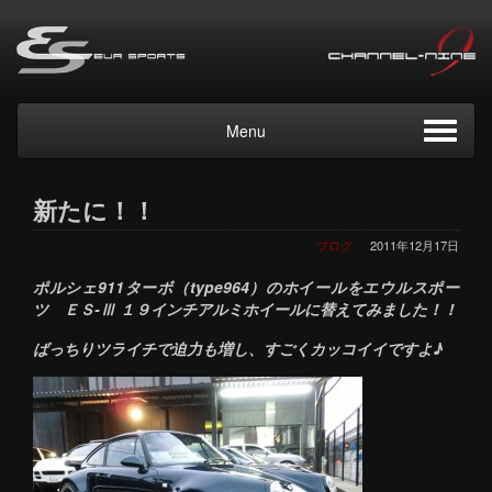
Menu
新たに！！
ブログ
2011年12月17日
ポルシェ911ターボ（type964）のホイールをエウルスポー
ツ ＥＳ-Ⅲ １９インチアルミホイールに替えてみました！！
ばっちりツライチで迫力も増し、すごくカッコイイですよ♪