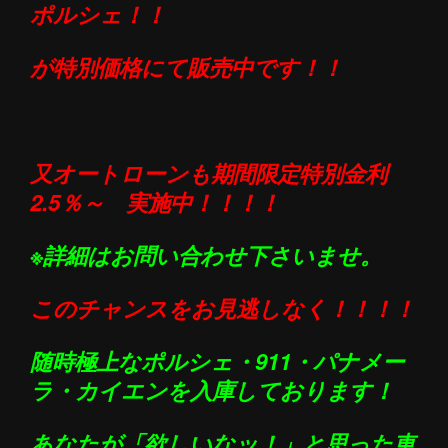
ポルシェ！！
が特別価格にて販売中です！！
又オートローンも期間限定特別金利
2.5％～
実施中
！！！！
※詳細はお問い合わせ下さいませ。
このチャンスをお見逃しなく！！！！
随時極上なポル
シェ・911・パナメー
ラ・カイエンを入庫しております
！
あなたが「欲しいなッ！」と思った車