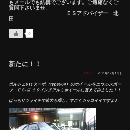
もメールでも結構でございます。ご遠慮なくご
質問下さいませ。
ＥＳアドバイザー 北
田
0
新たに！！
ブログ
2011年12月17日
ポルシェ911ターボ（type964）のホイールをエウルスポー
ツ ＥＳ-Ⅲ １９インチアルミホイールに替えてみました！！
ばっちりツライチで迫力も増し、すごくカッコイイですよ♪