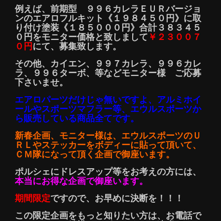
例えば、前期型 ９９６カレラＥＵＲバージョ
ンのエアロフルキット《１９８４５０円》に取
り付け塗装《１８５０００円》合計３８３４５
０円をモニター価格と致しまして
￥２３００７
０円
にて、募集致します。
その他、カイエン、９９７カレラ、９９６カレ
ラ、９９６ターボ、等などモニター様 ご応募
下さいませ。
エアロパーツだけじゃ無いですよ、アルミホイ
ールやスポーツマフラー等、エウルスポーツか
ら販売している商品全てです。
新春企画、モニター様は、エウルスポーツのＵ
ＲＬやステッカーをボディーに貼って頂いて、
ＣＭ隊になって頂く企画で御座います。
ポルシェにドレスアップ等をお考えの方には、
本当にお得な企画で御座います。
期間限定
ですので、お早めに決断を！！！
この限定企画をもっと知りたい方は、お電話で