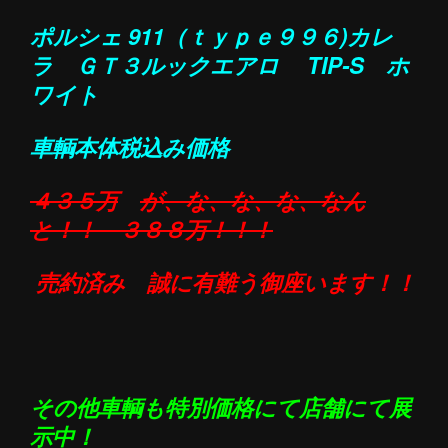
ポルシェ 911（ｔｙｐｅ９９６)
カレ
ラ ＧＴ３ルックエアロ TIP-S ホ
ワイト
車輌本体税込み価格
４３５万
が、な、な、な、なん
と！！
３８８万！！！
売約済み 誠に有難う御座います！！
その他車輌も特別価格にて店舗にて展
示中！