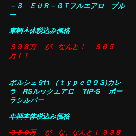
－Ｓ ＥＵＲ－ＧＴフルエアロ ブル
ー
車輌本体税込み価格
３９８万
が、なんと！
３６５
万！！
ポルシェ 911 （ｔｙｐｅ９９３)カレ
ラ RSルックエアロ TIP-S ポー
ラシルバー
車輌本体税込み価格
３５０万
が、な、なんと！
３３８