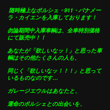
随時極上なポル
シェ・911・パナメー
ラ・カイエンを入庫しております
！
勿論期間中入庫車輌は、全車特別価格
にて販売中！！
あなたが「欲しいなッ！」と思った車
輌はその他たくさんの人も、
同じく「欲しいなッ！！！」と思って
いるものなのです…
ガレージエウルはあなたと、
運命のポルシェとの出会いを、