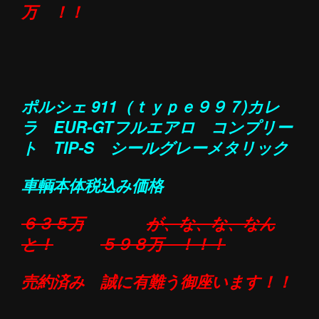
万 ！！
ポルシェ 911（ｔｙｐｅ９９７)
カレ
ラ EUR-GTフルエアロ コンプリー
ト TIP-S シールグレーメタリック
車輌本体税込み価格
６３５万
が、な、な、なん
と！
５９８万 ！！！
売約済み 誠に有難う御座います！！