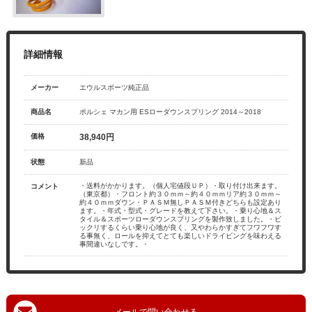
整備・メンテナンス工場
Report
ポルシェ探訪
メーカー
エウルスポーツ純正品
商品名
ポルシェ マカン用 ESローダウンスプリング 2014～2018
価格
38,940円
状態
新品
・送料がかかります。（個人宅値段ＵＰ）・取り付け出来ます。
（東京都）・フロント約３０ｍｍ～約４０ｍｍリア約３０ｍｍ～
約４０ｍｍダウン・ＰＡＳＭ無しＰＡＳＭ付きどちらも設定あり
ます。・年式・型式・グレードを教えて下さい。・乗り心地＆ス
タイル＆スポーツローダウンスプリングを製作致しました。・ビ
ックリするくらい乗り心地が良く、又やわらかすぎてフワフワす
る事無く、ロールを抑えてとても楽しいドライビングを味わえる
事間違いなしです。・