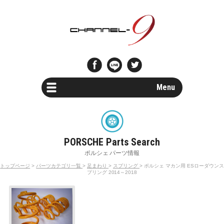
Menu
Car Search
新車・中古車検索
Parts Search
パーツ検索
トップページ
>
パーツカテゴリ一覧
>
足まわり
>
スプリング
> ポルシェ マカン用 ESローダウンス
プリング 2014～2018
Special Shops
販売店・専門店情報
Maintenance