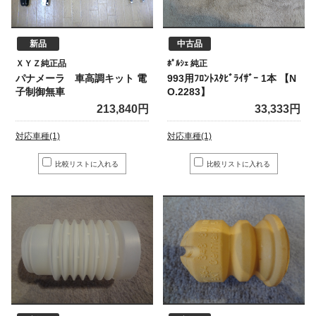
新品
中古品
ＸＹＺ純正品
ﾎﾟﾙｼｪ 純正
パナメーラ 車高調キット 電
993用ﾌﾛﾝﾄｽﾀﾋﾞﾗｲｻﾞｰ 1本 【N
子制御無車
O.2283】
213,840円
33,333円
対応車種(1)
対応車種(1)