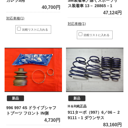
カレラS用
SM装着車／除くスポーツサ
ス装着車 13－ 28865－1
40,700円
47,124円
対応車種(1)
対応車種(1)
新品
新品
H＆R純正品
996 997 4S ドライブシャフ
911ターボ（997）6／06－ 2
トブーツ フロント IN側
9111－1 ダウンサス
4,730円
83,160円