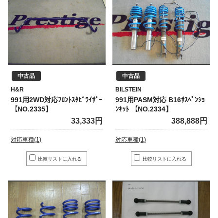
中古品
中古品
H&R
BILSTEIN
991用2WD対応ﾌﾛﾝﾄｽﾀﾋﾞﾗｲｻﾞｰ
991用PASM対応 B16ｻｽﾍﾟﾝｼｮ
【NO.2335】
ﾝｷｯﾄ 【NO.2334】
33,333円
388,888円
対応車種(1)
対応車種(1)