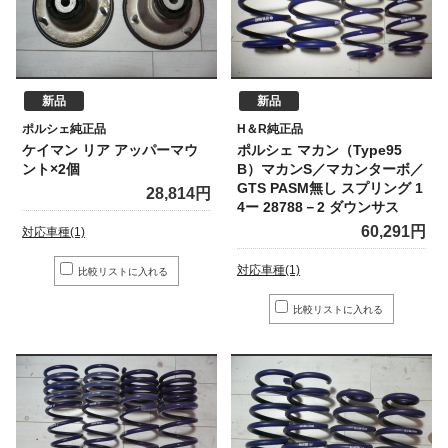
新品
新品
ポルシェ純正品
H＆R純正品
ケイマン リア アッパーマウ
ポルシェ マカン（Type95
ント×2個
B）マカンS／マカンターボ／
GTS PASM無し スプリング 1
28,814円
4ー 28788－2 ダウンサス
60,291円
対応車種(1)
対応車種(1)