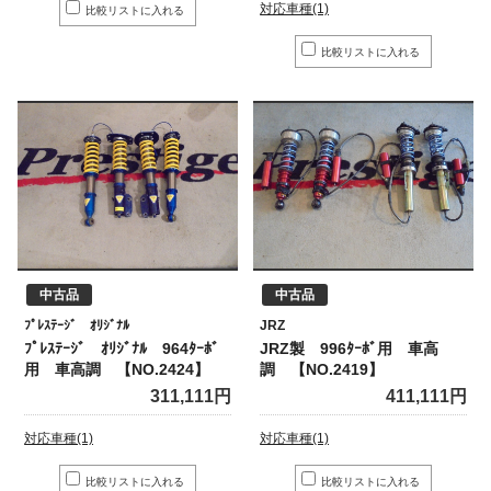
対応車種(1)
中古品
中古品
ﾌﾟﾚｽﾃｰｼﾞ ｵﾘｼﾞﾅﾙ
JRZ
ﾌﾟﾚｽﾃｰｼﾞ ｵﾘｼﾞﾅﾙ 964ﾀｰﾎﾞ
JRZ製 996ﾀｰﾎﾞ用 車高
用 車高調 【NO.2424】
調 【NO.2419】
311,111円
411,111円
対応車種(1)
対応車種(1)