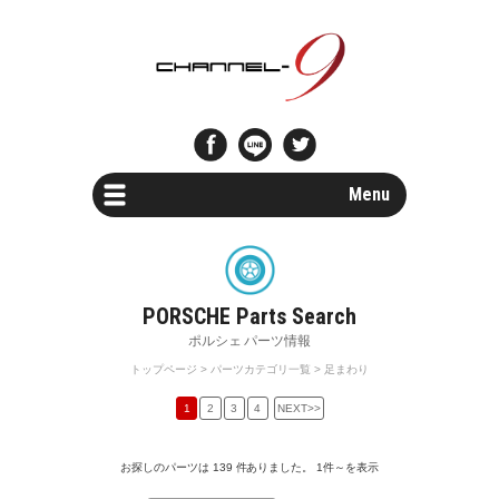
Menu
Car Search
新車・中古車検索
Parts Search
パーツ検索
トップページ
>
パーツカテゴリ一覧
> 足まわり
Special Shops
1
2
3
4
NEXT>>
販売店・専門店情報
お探しのパーツは 139 件ありました。
1件～を表示
Maintenance