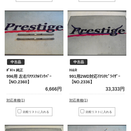
中古品
中古品
ﾎﾟﾙｼｪ 純正
H&R
996用 左右ﾘｱｱｽｸﾙﾘﾝｸﾊﾞｰ
991用2WD対応ﾘｱｽﾀﾋﾞﾗｲｻﾞｰ
【NO.2360】
【NO.2336】
6,666円
33,333円
対応車種(1)
対応車種(1)