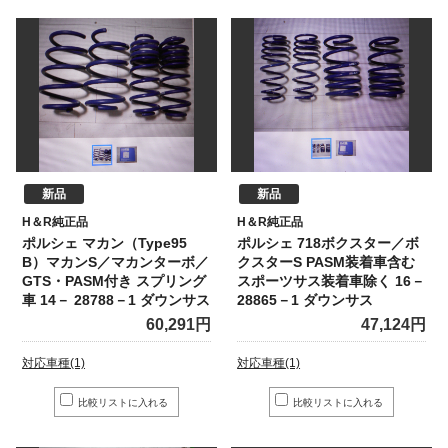
新品
新品
H＆R純正品
H＆R純正品
ポルシェ マカン（Type95
ポルシェ 718ボクスター／ボ
B）マカンS／マカンターボ／
クスターS PASM装着車含む
GTS・PASM付き スプリング
スポーツサス装着車除く 16－
車 14－ 28788－1 ダウンサス
28865－1 ダウンサス
60,291円
47,124円
対応車種(1)
対応車種(1)