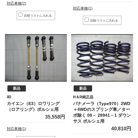
対応車種(2)
対応車種(1)
新品
新品
ⅰⅰD
H＆R純正品
カイエン（E3）ロワリング
パナメーラ（Type970）2WD
（ロアリング）ポルシェ用
＋4WDのスプリング車／ター
ボ除く 09－ 28941－1 ダウン
35,558円
サス ポルシェ用
40,810円
対応車種(1)