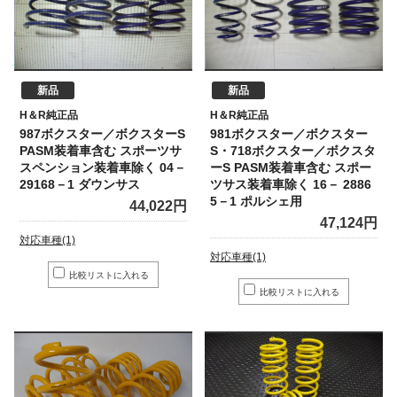
新品
新品
H＆R純正品
H＆R純正品
987ボクスター／ボクスターS
981ボクスター／ボクスター
PASM装着車含む スポーツサ
S・718ボクスター／ボクスタ
スペンション装着車除く 04－
ーS PASM装着車含む スポー
29168－1 ダウンサス
ツサス装着車除く 16－ 2886
5－1 ポルシェ用
44,022円
47,124円
対応車種(1)
対応車種(1)