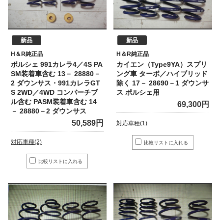
新品
新品
H＆R純正品
H＆R純正品
ポルシェ 991カレラ4／4S PA
カイエン（Type9YA）スプリ
SM装着車含む 13－ 28880－
ング車 ターボ／ハイブリッド
2 ダウンサス・991カレラGT
除く 17－ 28690－1 ダウンサ
S 2WD／4WD コンバーチブ
ス ポルシェ用
ル含む PASM装着車含む 14
69,300円
－ 28880－2 ダウンサス
50,589円
対応車種(1)
対応車種(2)