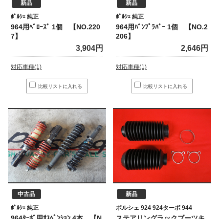
新品
新品
ﾎﾟﾙｼｪ 純正
ﾎﾟﾙｼｪ 純正
964用ﾍﾞﾛｰｽﾞ 1個 【NO.220
964用ﾊﾞﾝﾌﾟﾗﾊﾞｰ 1個 【NO.2
7】
206】
3,904円
2,646円
対応車種(1)
対応車種(1)
中古品
新品
ﾎﾟﾙｼｪ 純正
ポルシェ 924 924ターボ 944
964ﾀｰﾎﾞ用ｻｽﾍﾟﾝｼｮﾝ 4本 【N
ステアリングラックブーツキ