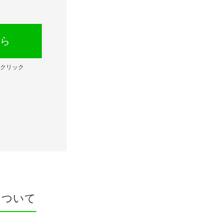
ら
クリック
について