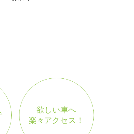
欲しい車へ
で
楽々アクセス！