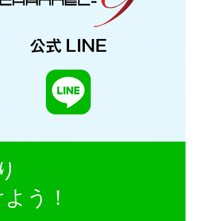
り
けよう！