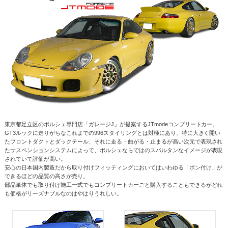
整備・メンテナンス工場
Report
ポルシェ探訪
東京都足立区のポルシェ専門店「ガレージJ」が提案するJTmodeコンプリートカー。
GT3ルックに走りがちなこれまでの996スタイリングとは対極にあり、特に大きく開い
たフロントダクトとダックテール、それに走る・曲がる・止まるが高い次元で表現され
たサスペンションシステムによって、ポルシェならではのスパルタンなイメージが表現
されていて評価が高い。
安心の日本国内製造だから取り付けフィッティングにおいてはいわゆる「ポン付け」が
できるほどの品質の高さが売り。
部品単体でも取り付け施工一式でもコンプリートカーごと購入することもできるがどれ
も価格がリーズナブルなのはやはりうれしい。