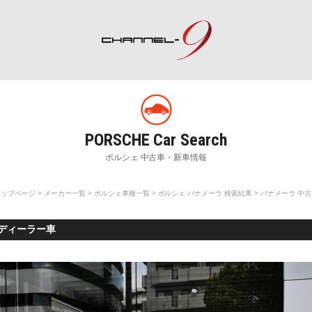
ポルシェ専門サイト チャンネル9
rch
Special Shops
M
販売店・専門店情報
整
トップページ
>
メーカー一覧
>
ポルシェ車種一覧
>
ポルシェ パナメーラ 検索結果
> パナメーラ 中
規ディーラー車