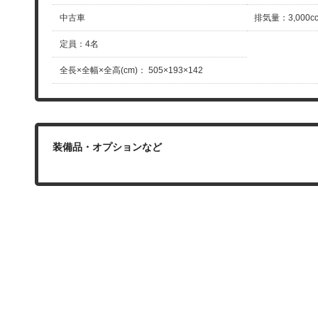
中古車
排気量
：
3,000c
定員
：
4名
全長×全幅×
全高(cm)
：
505×193×142