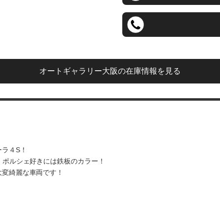
オートギャラリー大阪
の在庫情報を見る
ラ４S！
！ポルシェ好きには鉄板のカラー！
大変綺麗な車両です！