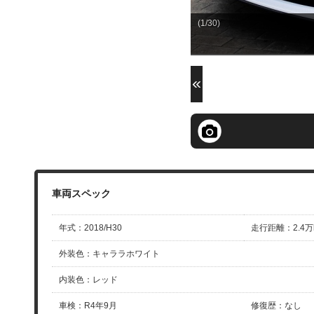
(1/30)
年式
：
2018/H30
走行距離
：
2.4万
外装色
：
キャララホワイト
内装色
：
レッド
車検
：
R4年9月
修復歴
：
なし