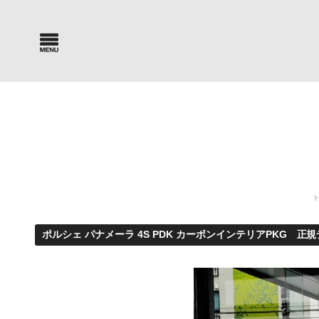
Car Search
Parts Sea
新車・中古車検索
パーツ検索
ポルシェ パナメーラ 4S PDK カーボンインテリアPKG 正