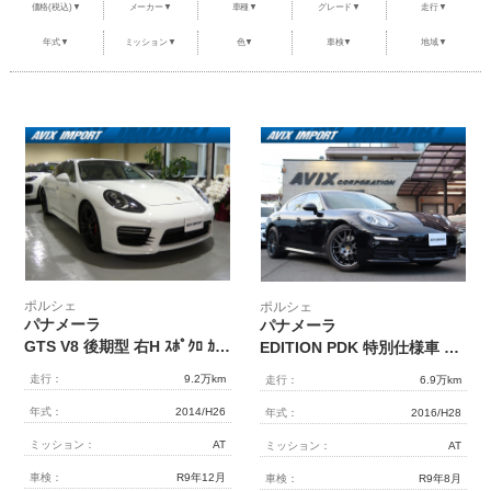
価格(税込)▼
メーカー▼
車種▼
グレード▼
走行▼
整備・メンテナンス工場
年式▼
ミッション▼
色▼
車検▼
地域▼
Report
ポルシェ探訪
ポルシェ
ポルシェ
パナメーラ
パナメーラ
GTS V8 後期型 右H ｽﾎﾟｸﾛ ｶﾞﾗｽSR ｸﾘｰﾑ革 ｼｰﾄﾋｰﾀｰ&ﾍﾞﾝﾁﾚｰﾀｰ 4ｿﾞｰﾝAC 18wayﾊﾟﾜｰｼｰﾄ ｶｰﾎﾞﾝｲﾝﾃﾘｱ 純正ﾅﾋﾞ BOSE 全周ｶﾒﾗ＆PAS ACC&LCA&LDW LEDﾍｯﾄﾞﾗｲﾄ(PDLS+付) ｴﾝﾄﾘｰD ｿﾌﾄｸﾛｰｽﾞD 赤ﾒｰﾀｰ PASMｴｱｻｽ ｽﾎﾟｴｸﾞ 赤ｷｬﾘﾊﾟｰ 純正20AW
EDITION PDK 特別仕様車 後期型 ﾍﾞｰｼﾞｭ革 ｴﾝﾄﾘｰ&ﾄﾞﾗｲﾌﾞｸﾙｺﾝ PASM ﾊﾞｲｷｾﾉﾝHL 8WAY 社外ﾌﾛｰﾃｨﾝｸﾞﾅﾋﾞ地ﾃﾞｼﾞ ｼｰﾄﾋｰﾀｰ ﾍﾞﾝﾁﾚｰｼｮﾝ 360°ｶﾒﾗ 電動ﾘｱｹﾞｰﾄ BOSEｻｳﾝﾄﾞ RS20AW 4人乗 禁煙 正規D車
走行：
9.2万km
走行：
6.9万km
年式：
2014/H26
年式：
2016/H28
ミッション：
AT
ミッション：
AT
車検：
R9年12月
車検：
R9年8月