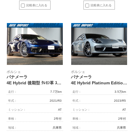
比較表に入れる
比較表に入れる
ポルシェ
ポルシェ
パナメーラ
パナメーラ
4E Hybrid 後期型 ｸﾚﾖﾝ革 ｽﾎﾟｰﾂｸﾛﾉPKG ﾊﾟﾉﾗﾏ ACC ｴﾝﾄﾘｰD ﾏﾄﾘｯｸｽLED(PDLS+) PASMｴｱｻｽ ｼｰﾄﾋｰﾀｰ ﾍﾞﾝﾁﾚｰｼｮﾝ 14WAY LCA LKA PCMﾅﾋﾞ AppleCarPlay 360°ｶﾒﾗ 純正21AW 禁煙 1ｵﾅ 正規D車
4E Hybrid Platinum Edition 特別仕様車 ﾍﾞｰｼﾞｭ革 ｽﾎﾟｰﾂﾃﾞｻﾞｲﾝPKG ｽﾎﾟｰﾂｸﾛﾉPKG ﾊﾟﾉﾗﾏ ﾏﾄﾘｯｸｽLEDﾍｯﾄﾞﾗｲﾄ(PDLS+) PASMｴｱｻｽ ﾍﾞﾝﾁﾚｰｼｮﾝ 14WAY PCMﾅﾋﾞ 360°ｶﾒﾗ HUD ﾘｱｱｸｽﾙｽﾃｱﾘﾝｸﾞ Buemesterｻｳﾝﾄﾞ 純正21AW 法人1ｵﾅ 禁煙 正規D車
走行：
7.7万km
走行：
3.5万km
年式：
2021/R3
年式：
2023/R5
ミッション：
AT
ミッション：
AT
車検：
2年付
車検：
2年付
地域：
兵庫県
地域：
兵庫県