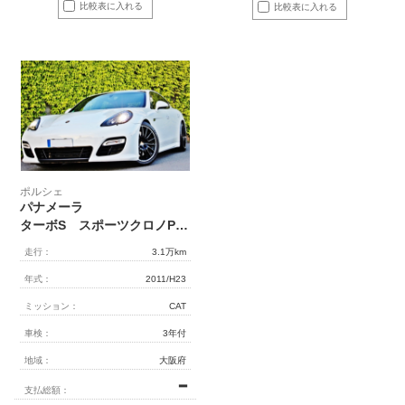
比較表に入れる
比較表に入れる
ポルシェ
パナメーラ
ターボS スポーツクロノPKG カーボンインテリア
走行：
3.1万km
年式：
2011/H23
ミッション：
CAT
車検：
3年付
地域：
大阪府
━
支払総額：