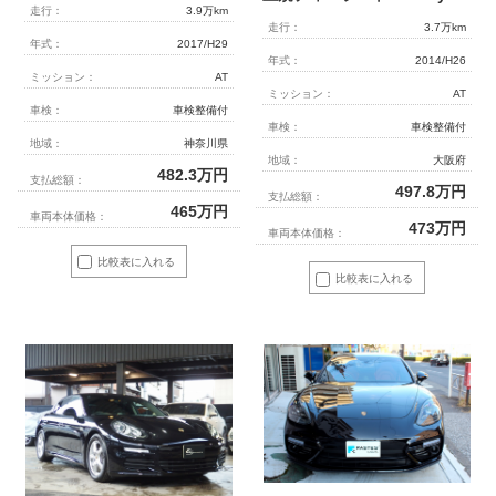
走行：
3.9万km
走行：
3.7万km
年式：
2017/H29
年式：
2014/H26
ミッション：
AT
ミッション：
AT
車検：
車検整備付
車検：
車検整備付
地域：
神奈川県
地域：
大阪府
482.3
万円
支払総額：
497.8
万円
支払総額：
465
万円
車両本体価格：
473
万円
車両本体価格：
比較表に入れる
比較表に入れる