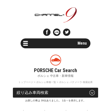
Menu
Car Search
新車・中古車検索
Parts Search
パーツ検索
トップページ
>
ポルシェ車種一覧
> ポルシェ パナメーラ 検索結果
Special Shops
車両検索
販売店・専門店情報
お探しの車は 39台ありました。 1台～を表示します。
Maintenance