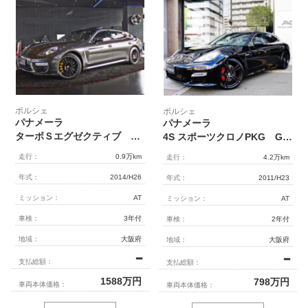
ポルシェ
ポルシェ
パナメーラ
パナメーラ
ターボＳエグゼクティブ 7ＰＤＫ （ロングホイールベース）
4S スポーツクロノPKG GTSエアロ
走行：
0.9万km
走行：
4.2万km
年式：
2014/H26
年式：
2011/H23
ミッション：
AT
ミッション：
AT
車検：
3年付
車検：
2年付
地域：
大阪府
地域：
大阪府
━
━
支払総額：
支払総額：
1588
万円
798
万円
車両本体価格：
車両本体価格：