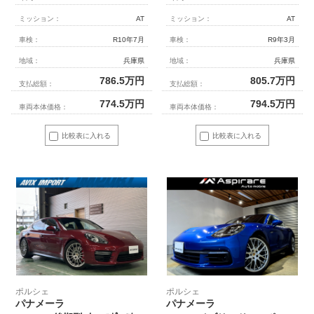
ミッション：
AT
ミッション：
AT
車検：
R10年7月
車検：
R9年3月
地域：
兵庫県
地域：
兵庫県
786.5
万円
805.7
万円
支払総額：
支払総額：
774.5
万円
794.5
万円
車両本体価格：
車両本体価格：
比較表に入れる
比較表に入れる
ポルシェ
ポルシェ
パナメーラ
パナメーラ