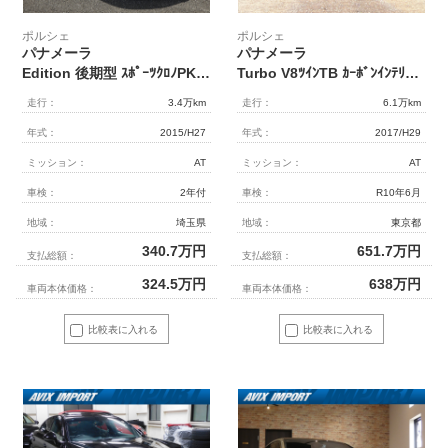
ポルシェ
ポルシェ
パナメーラ
パナメーラ
Edition 後期型 ｽﾎﾟｰﾂｸﾛﾉPKG ﾍﾞｰｼﾞｭ革 LEDﾍｯﾄﾞﾗｲﾄ(PDLS+) ｽﾎﾟｰﾂｽﾃｱﾘﾝｸﾞ ｸﾚｽﾄｴﾝﾎﾞｽ加工ﾍｯﾄﾞﾚｽﾄ 全席ｼｰﾄﾋｰﾀｰ 純正SDﾅﾋﾞ地ﾃﾞｼﾞ360ｶﾒﾗ BOSEｻｳﾝﾄﾞ ｿﾌﾄｸﾛｰｽﾞD PASMｴｱｻｽ 純正20AW 禁煙 正規D車
Turbo V8ﾂｲﾝTB ｶｰﾎﾞﾝｲﾝﾃﾘｱﾄﾘﾑP 黒ｸﾚﾖﾝ革 PCMﾅﾋﾞBｶﾒﾗ BOSE 前後席Sﾋｰﾀｰ PDLS付LEDﾗｲﾄ Pﾃｰﾙｹﾞｰﾄ ﾊｲﾋﾞｰﾑｱｼｽﾄ ACC LCA LKA PASMｴｱｻｽ 分割可倒式ｼｰﾄ ﾒﾓﾘｰ付14Wayﾊﾟﾜｰｼｰﾄ 電動Rﾌﾞﾗｲﾝﾄﾞ 専用ｴｸｽﾃﾘｱ 911ﾀｰﾎﾞﾃﾞｻﾞｲﾝ21AW 禁煙 右H
走行：
3.4万km
走行：
6.1万km
年式：
2015/H27
年式：
2017/H29
ミッション：
AT
ミッション：
AT
車検：
2年付
車検：
R10年6月
地域：
埼玉県
地域：
東京都
340.7
万円
651.7
万円
支払総額：
支払総額：
324.5
万円
638
万円
車両本体価格：
車両本体価格：
比較表に入れる
比較表に入れる