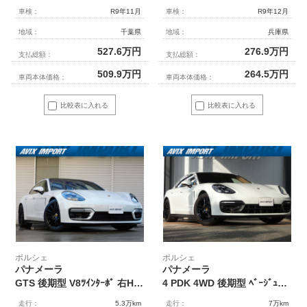
車検：
R9年11月
車検：
R9年12月
地域：
千葉県
地域：
兵庫県
527.6
万円
276.9
万円
支払総額：
支払総額：
509.9
万円
264.5
万円
車両本体価格：
車両本体価格：
比較表に入れる
比較表に入れる
ポルシェ
ポルシェ
パナメーラ
パナメーラ
GTS 後期型 V8ﾂｲﾝﾀｰﾎﾞ 右H正規D車 ｽﾎﾟｸﾛ ﾊﾟﾉﾗﾏR 黒半革 18Wayﾊﾟﾜｰｼｰﾄ 全席ｼｰﾄﾋｰﾀｰ 4+1ｼｰﾄ PCMﾅﾋﾞ BOSE ｱﾝﾋﾞｴﾝﾄﾗｲﾄ 全周C&PAS ACC&LCA&LKA LEDﾏﾄﾘｯｸｽﾍｯﾄﾞﾗｲﾄ(PDLSﾌﾟﾗｽ付) ｿﾌﾄｸﾛｰｽﾞD PASMｴｱｻｽ ｽﾎﾟｴｸﾞ 赤ｷｬﾘﾊﾟｰ 純正20AW 禁煙
4 PDK 4WD 後期型 ﾍﾞｰｼﾞｭ革 ｽﾎﾟｰﾂｸﾛﾉPKG ACC ｴﾝﾄﾘｰD ﾏﾄﾘｯｸｽLED(PDLS+) PASMｴｱｻｽ ｼｰﾄﾋｰﾀｰ ﾍﾞﾝﾁﾚｰｼｮﾝ ﾏｯｻｰｼﾞ 14WAY LCA LKA PCMﾅﾋﾞ AppleCarPlay 360°ｶﾒﾗ HUD ｿﾌﾄｸﾛｰｽﾞﾄﾞｱ ｽﾃｱﾘﾝｸﾞﾋｰﾀｰ ﾊﾟﾜｽﾃﾌﾟﾗｽ BOSE 純正19AW 禁煙 正規D車
走行：
5.3万km
走行：
7万km