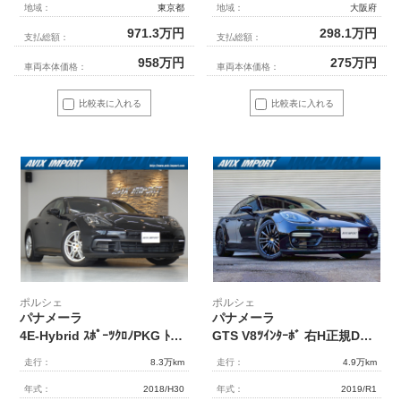
地域：
東京都
地域：
大阪府
971.3
万円
298.1
万円
支払総額：
支払総額：
958
万円
275
万円
車両本体価格：
車両本体価格：
比較表に入れる
比較表に入れる
ポルシェ
ポルシェ
パナメーラ
パナメーラ
4E-Hybrid ｽﾎﾟｰﾂｸﾛﾉPKG ﾄﾞﾗｲﾊﾞｰﾒﾓﾘｰPKG ﾍﾞｰｼﾞｭ革 ｼｰﾄﾋｰﾀｰ 純正PCMﾅﾋﾞ Bｶﾒﾗ&PAS ｸﾙｺﾝ LKA LEDﾍｯﾄﾞﾗｲﾄ PASMｴｱｻｽ 純正19AW 禁煙 正規D車
GTS V8ﾂｲﾝﾀｰﾎﾞ 右H正規D車 ﾊﾟﾉﾗﾐｯｸSR ｽﾎﾟｰﾂｸﾛﾉPKG 黒半革 全席ｼｰﾄﾋｰﾀｰ 18wayﾊﾟﾜｰｼｰﾄ PCMﾅﾋﾞ 全周ｶﾒﾗ＆PAS ACC LKA LCA PASMｴｱｻｽ ｽﾎﾟｰﾂｴｸﾞｿﾞｰｽﾄ BOSEｻｳﾝﾄﾞ ｺﾝﾌｫｰﾄA 赤ｷｬﾘﾊﾟｰ 純正20AW 禁煙
走行：
8.3万km
走行：
4.9万km
年式：
2018/H30
年式：
2019/R1