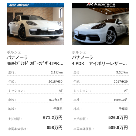
ポルシェ
ポルシェ
パナメーラ
パナメーラ
4Eﾊｲﾌﾞﾘｯﾄﾞ ｽﾎﾟｰﾂﾃﾞｻﾞｲﾝPKG ｽﾎﾟｰﾂｸﾛﾉPKG ﾊﾟﾉﾗﾏSR 黒革 ﾅﾋﾞ 全周囲 AppleCarPlay LKA ｴｱｻｽ ｱﾝﾋﾞｴﾝﾄ 4ｿﾞｰﾝAC PCｸﾚｽﾄ ｽﾎﾟｴｸﾞ Pｼｰﾄﾒﾓﾘｰ付 前席ｼｰﾄﾋｰﾀｰ PDLS⁺ﾏﾄﾘｸｽLED RSｽﾊﾟｲﾀﾞｰ21AW
4 PDK アイボリーレザーシート ポルシェエントリードライブ シートヒーター メモリー付きパワーシート PASMエアサスペンション LEDヘッドライト 19インチアルミホイール
走行：
2.3万km
走行：
5.3万km
年式：
2018/H30
年式：
2017/H29
ミッション：
AT
ミッション：
AT
車検：
R10年4月
車検：
R8年10月
地域：
千葉県
地域：
千葉県
671.2
万円
526.9
万円
支払総額：
支払総額：
658
万円
509.9
万円
車両本体価格：
車両本体価格：