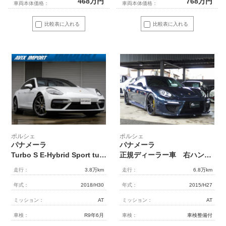
468
万円
768
万円
車両本体価格：
車両本体価格：
比較表に入れる
比較表に入れる
ポルシェ
ポルシェ
パナメーラ
パナメーラ
Turbo S E-Hybrid Sport turismo 右H正規D車 ｽﾎﾟｸﾛ ﾊﾟﾉﾗﾏR ｶｰﾎﾞﾝｲﾝﾃﾘｱ 黒革 ｼｰﾄﾋｰﾀｰ&ﾍﾞﾝﾁﾚｰｼｮﾝ 4ｿﾞｰﾝAC PCM BOSE 全周C＆PAS ACC&LCA&LKA ﾏﾄﾘｯｸｽLEDﾍｯﾄﾞﾗｲﾄ(PDLSﾌﾟﾗｽ付) ｺﾝﾌｫｰﾄA＆ｿﾌﾄｸﾛｰｽﾞ PASMｴｱｻｽ PTV+ PDCC＆PCCB 21AW 禁煙
正規ディーラー車 右ハンドル PDK EUR-GTエアロ ES22インチアルミホイール ESダウンサス
走行：
3.8万km
走行：
6.8万km
年式：
2018/H30
年式：
2015/H27
ミッション：
AT
ミッション：
AT
車検：
R9年6月
車検：
車検整備付