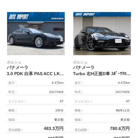
ポルシェ
ポルシェ
パナメーラ
パナメーラ
3.0 PDK 白革 PAS ACC LKA LCA 渋滞ｱｼｽﾄ PDLS+ﾏﾄﾘｯｸｽLED ﾘｱ･ｱｸｽﾙｽﾃｱﾘﾝｸﾞ PCMﾅﾋﾞ ｻﾗｳﾝﾄﾞﾋﾞｭ-ｶﾒﾗ BOSE CarPlay M付ﾊﾟﾜｰｼｰﾄ&ｼｰﾄﾋｰﾀｰ ﾌﾟﾗｲﾊﾞｼｰｶﾞﾗｽ ｵｰﾄﾃｰﾙ ｴﾝﾄﾘｰﾄﾞﾗｲﾌﾞ PASMｴｱｻｽﾍﾟﾝｼｮﾝ 20AW 禁煙 弊社下取車
Turbo 右H正規D車 ｽﾎﾟｰﾂｸﾛﾉPKG ﾊﾟﾉﾗﾐｯｸR ｽｲｰﾄｶﾞﾑｲﾝﾃﾘｱ 黒/ﾎﾞﾙﾄﾞｰﾚｯﾄﾞﾂｰﾄﾝﾚｻﾞｰｲﾝﾃﾘｱ 全席ｼｰﾄﾋｰﾀｰ 4ｿﾞｰﾝAC PCMﾅﾋﾞ BOSE Bｶﾒﾗ＆PAS ACC&LCA&LKA LEDﾏﾄﾘｯｸｽﾍｯﾄﾞﾗｲﾄ(PDLSﾌﾟﾗｽ付) ｺﾝﾌｫｰﾄA PASMｴｱｻｽ 赤ｷｬﾘﾊﾟｰ 純正21AW 禁煙
走行：
6.2万km
走行：
4.4万km
年式：
2017/H29
年式：
2017/H29
ミッション：
AT
ミッション：
AT
車検：
2年付
車検：
R8年11月
地域：
東京都
地域：
東京都
483.3
万円
780.6
万円
支払総額：
支払総額：