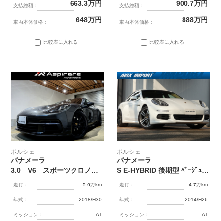
663.3
万円
900.7
万円
支払総額：
支払総額：
648
万円
888
万円
車両本体価格：
車両本体価格：
比較表に入れる
比較表に入れる
ポルシェ
ポルシェ
パナメーラ
パナメーラ
3.0 V6 スポーツクロノパッケージ エクスクルーシブ21インチサテンアルミホイール ブラックレザー エントリードライブ ヘッドレストエンボス ソフトクローズドア PCM[ナビ リアカメラ
S E-HYBRID 後期型 ﾍﾞｰｼﾞｭ革 ｽﾎﾟｰﾂｸﾛﾉPKG ｴﾝﾄﾘｰD LEDﾍｯﾄﾞﾗｲﾄ(PDLS+) PASMｴｱｻｽ ｸﾙｺﾝ 14WAY 純正SDﾅﾋﾞ地ﾃﾞｼﾞ LCA ｼｰﾄﾋｰﾀｰ ｻﾗｳﾝﾄﾞﾋﾞｭｰｶﾒﾗ ｿﾌﾄｸﾛｰｽﾞﾄﾞｱ 電動ﾘｱｹﾞｰﾄ 専用ｷｬﾘﾊﾟｰ 純正21AW 4人乗 禁煙車 下取車 正規D車
走行：
5.6万km
走行：
4.7万km
年式：
2018/H30
年式：
2014/H26
ミッション：
AT
ミッション：
AT