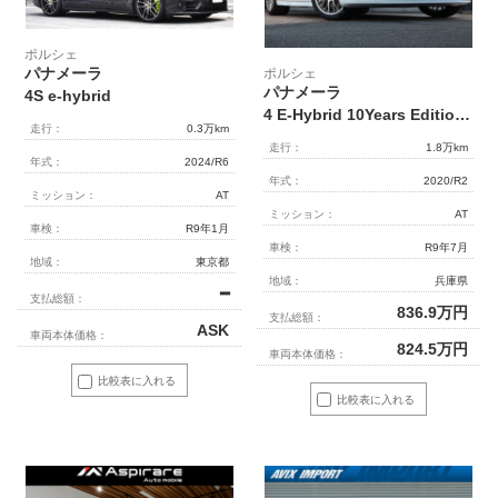
ポルシェ
パナメーラ
ポルシェ
パナメーラ
4S e-hybrid
4 E-Hybrid 10Years Edition 限定車 ｽﾎﾟｰﾂｸﾛﾉPKG ｽﾎﾟｰﾂﾃﾞｻﾞｲﾝPKG ﾊﾟﾉﾗﾏSR 黒革 ﾏﾄﾘｯｸｽLED(PDLS+) ACC ｴﾝﾄﾘｰD LCA LKA PASMｴｱｻｽ ｼｰﾄﾋｰﾀｰ 14WAY PCMﾅﾋﾞ 全周ｶﾒﾗ BOSE ｿﾌﾄｸﾛｰｽﾞﾄﾞｱ ﾊﾟﾜｽﾃﾌﾟﾗｽ 専用21AW 5人乗 禁煙 正規D車
走行：
0.3万km
走行：
1.8万km
年式：
2024/R6
年式：
2020/R2
ミッション：
AT
ミッション：
AT
車検：
R9年1月
車検：
R9年7月
地域：
東京都
地域：
兵庫県
━
支払総額：
836.9
万円
支払総額：
ASK
車両本体価格：
824.5
万円
車両本体価格：
比較表に入れる
比較表に入れる