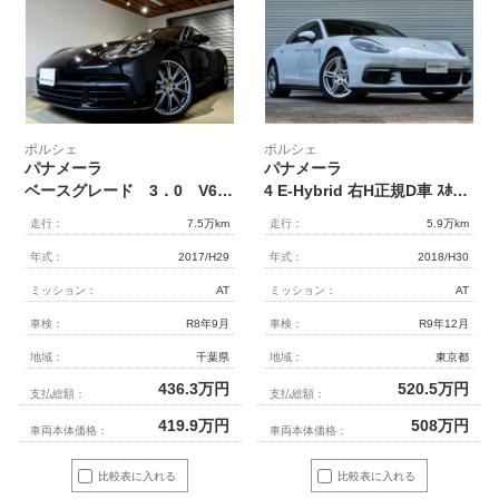
ポルシェ
ポルシェ
パナメーラ
パナメーラ
ベースグレード 3．0 V6 ベージュレザーシート オプション21インチアルミホイール PASM＋エアサスペンション PCMナビ 全方位カメラ carplay対応 スポーツデザインミラー
4 E-Hybrid 右H正規D車 ｽﾎﾟｰﾂｸﾛﾉPKG ﾊﾟﾉﾗﾐｯｸR 黒革 ｼｰﾄﾋｰﾀｰ PCMﾅﾋﾞ 全周ｶﾒﾗ＆PAS ACC 電動Rｹﾞｰﾄ LEDﾏﾄﾘｸｽHL ｺﾝﾌｫｰﾄA PASMｴｱｻｽ ｱｼｯﾄﾞｸﾞﾘｰﾝｷｬﾘﾊﾟｰ 純正20AW 禁煙 1ｵｰﾅｰ
走行：
7.5万km
走行：
5.9万km
年式：
2017/H29
年式：
2018/H30
ミッション：
AT
ミッション：
AT
車検：
R8年9月
車検：
R9年12月
地域：
千葉県
地域：
東京都
436.3
万円
520.5
万円
支払総額：
支払総額：
419.9
万円
508
万円
車両本体価格：
車両本体価格：
比較表に入れる
比較表に入れる