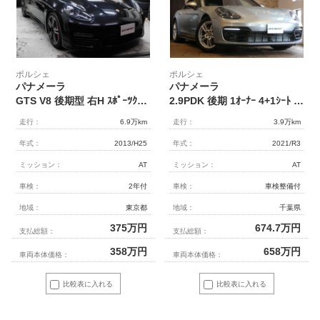
ポルシェ
ポルシェ
パナメーラ
パナメーラ
GTS V8 後期型 右H ｽﾎﾟｰﾂｸﾛﾉPKG ｶﾞﾗｽSR 黒革 全席ｼｰﾄﾋｰﾀｰ 18wayﾊﾟﾜｰｼｰﾄ ｶｰﾎﾞﾝｲﾝﾃﾘｱPKG 純正ﾅﾋﾞ BOSEｻｳﾝﾄﾞ Bｶﾒﾗ＆PAS ｸﾙｺﾝ 専用ﾊﾞｲｷｾﾉﾝHL(PDLS付) PASMｴｱｻｽ ｽﾎﾟｰﾂｴｸﾞｿﾞｰｽﾄ 赤ｷｬﾘﾊﾟｰ 純正20AW
2.9PDK 後期 1ｵｰﾅｰ 4+1ｼｰﾄ ﾘｱｱｸｽﾙｽﾃｱﾘﾝｸﾞ ﾊﾟﾉﾗﾏSR 黒革 PCMﾅﾋﾞ360°ｶﾒﾗ PAS 14WAYｼｰﾄ ｼｰﾄﾋｰﾀｰ ﾍﾞﾝﾁﾚｰｼｮﾝ PorscheActiveSafe ACC LKA LCA 渋滞A ｴﾝﾄﾘｰD ｱﾝﾋﾞｴﾝﾄ 4ｿﾞｰﾝAC ﾀﾞｰｸｳｫｰﾙﾅｯﾄPKG ｿﾌﾄｸﾛｰｽﾞ LEDﾗｲﾄ ｴｱｻｽ 19AW
走行：
6.9万km
走行：
3.9万km
年式：
2013/H25
年式：
2021/R3
ミッション：
AT
ミッション：
AT
車検：
2年付
車検：
車検整備付
地域：
東京都
地域：
千葉県
375
万円
674.7
万円
支払総額：
支払総額：
358
万円
658
万円
車両本体価格：
車両本体価格：
比較表に入れる
比較表に入れる