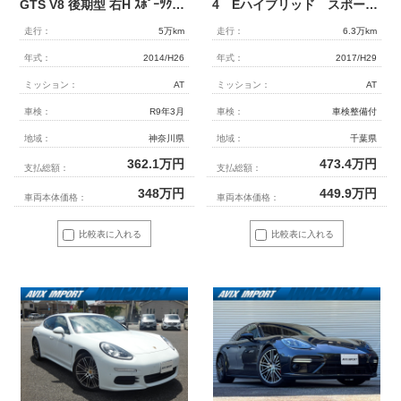
GTS V8 後期型 右H ｽﾎﾟｰﾂｸﾛﾉPKG 専用ｲﾝﾃﾘｱ 全席ｼｰﾄﾋｰﾀｰ 18wayﾊﾟﾜｰｼｰﾄ ｶｰﾎﾞﾝｲﾝﾃﾘｱPKG 純正ﾅﾋﾞ BOSEｻｳﾝﾄﾞ 全周ｶﾒﾗ＆PAS ｸﾙｺﾝ LEDﾍｯﾄﾞﾗｲﾄ(PDLSﾌﾟﾗｽ付) PASMｴｱｻｽ ｽﾎﾟｰﾂｴｸﾞｿﾞｰｽﾄ 赤ｷｬﾘﾊﾟｰ 純正20AW
4 Eハイブリッド スポーツクロノパッケージ ブラックレザーインテリア オプション21インチデザインホイール リラクゼーションシート シートベンチレーション アダプティブクルーズコントロール
走行：
5万km
走行：
6.3万km
年式：
2014/H26
年式：
2017/H29
ミッション：
AT
ミッション：
AT
車検：
R9年3月
車検：
車検整備付
地域：
神奈川県
地域：
千葉県
362.1
万円
473.4
万円
支払総額：
支払総額：
348
万円
449.9
万円
車両本体価格：
車両本体価格：
比較表に入れる
比較表に入れる