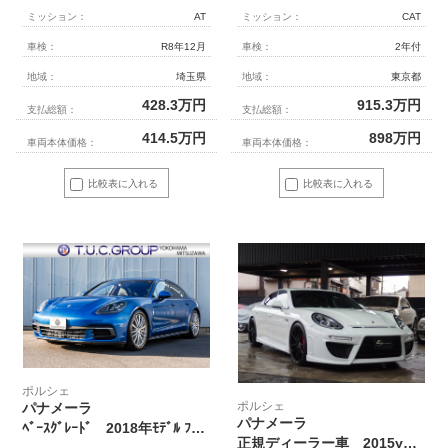
ミッション：
AT
ミッション：
CAT
車検：
R8年12月
車検：
2年付
地域：
埼玉県
地域：
東京都
428.3
万円
915.3
万円
支払総額：
支払総額：
414.5
万円
898
万円
車両本体価格：
車両本体価格：
比較表に入れる
比較表に入れる
ポルシェ
ポルシェ
パナメーラ
パナメーラ
ﾍﾞｰｽｸﾞﾚｰﾄﾞ 2018年ﾓﾃﾞﾙ ﾌﾞﾗｯｸﾚｻﾞｰｼｰﾄ ｼｰﾄﾋｰﾀｰ PCMﾅﾋﾞ CarPlay ｱﾗｳﾝﾄﾞﾋﾞｭｰ ｴﾝﾄﾘｰﾄﾞﾗｲﾌﾞ PASM/ｴｱｻｽ LEDﾗｲﾄ TPM ﾊﾟﾅﾒｰﾗﾃﾞｻﾞｲﾝ20ｲﾝﾁAW 2年保証
正規ディーラー車 2015yモデル 右ハンドル EUR-GTエアロ ES22インチアルミ ESローダウンサス