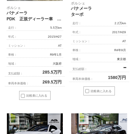
ポルシェ
ポルシェ
パナメーラ
パナメーラ
ターボ
PDK 正規ディーラー車 右ハンドル
走行：
2.2万km
走行：
5.5万km
年式：
2017/H29
年式：
2015/H27
ミッション：
AT
ミッション：
AT
車検：
R4年9月
車検：
R9年1月
地域：
東京都
地域：
大阪府
━
支払総額：
285.5
万円
支払総額：
1580
万円
車両本体価格：
269.5
万円
車両本体価格：
比較表に入れる
比較表に入れる