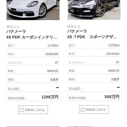
ポルシェ
ポルシェ
パナメーラ
パナメーラ
4S ７PDK スポーツデザインＰＫＧ スポーツクロノPKG カーボンインテリア
4S PDK カーボンインテリアPKG 正規ディーラー車
走行：
2.8万km
走行：
2.4万km
年式：
2012/H24
年式：
2018/H30
ミッション：
AT
ミッション：
AT
車検：
R4年1月
車検：
R4年9月
地域：
大阪府
地域：
大阪府
━
━
支払総額：
支払総額：
558
万円
1298
万円
車両本体価格：
車両本体価格：
比較表に入れる
比較表に入れる