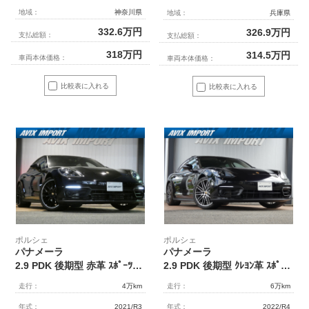
地域：
神奈川県
地域：
兵庫県
332.6
万円
326.9
万円
支払総額：
支払総額：
318
万円
314.5
万円
車両本体価格：
車両本体価格：
比較表に入れる
比較表に入れる
ポルシェ
ポルシェ
パナメーラ
パナメーラ
2.9 PDK 後期型 赤革 ｽﾎﾟｰﾂｸﾛﾉPKG ACC ｴﾝﾄﾘｰD ﾏﾄﾘｯｸｽLEDﾍｯﾄﾞﾗｲﾄ(PDLS+) PASMｴｱｻｽ ｼｰﾄﾋｰﾀｰ LCA LKA PCMﾅﾋﾞ AppleCarPlay 360°ｶﾒﾗ ｱﾝﾋﾞｴﾝﾄﾗｲﾄ ｿﾌﾄｸﾛｰｽﾞﾄﾞｱ BOSEｻｳﾝﾄﾞ 4ｿﾞｰﾝAC 純正21AW 4人乗 禁煙 右H 1ｵﾅ 正規D車
2.9 PDK 後期型 ｸﾚﾖﾝ革 ｽﾎﾟｰﾂｸﾛﾉPKG ﾊﾟﾉﾗﾏ ACC ｴﾝﾄﾘｰD LEDﾍｯﾄﾞﾗｲﾄ PASMｴｱｻｽ ｼｰﾄﾋｰﾀｰ LCA LKA PCMﾅﾋﾞ AppleCarPlay 360°ｶﾒﾗ HUD ｱﾝﾋﾞｴﾝﾄﾗｲﾄ ｿﾌﾄｸﾛｰｽﾞﾄﾞｱ 純正21AW 4人乗 禁煙 右H 正規D車
走行：
4万km
走行：
6万km
年式：
2021/R3
年式：
2022/R4