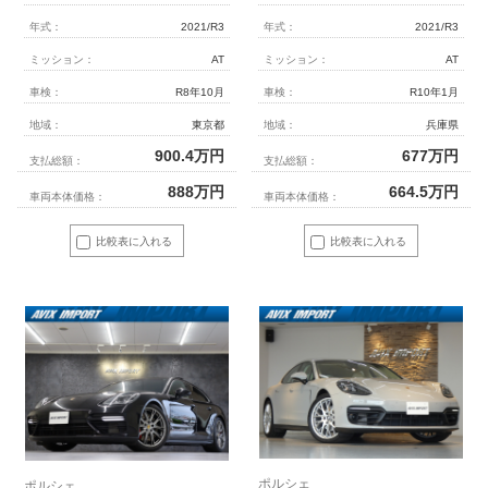
年式：
2021/R3
年式：
2021/R3
ミッション：
AT
ミッション：
AT
車検：
R8年10月
車検：
R10年1月
地域：
東京都
地域：
兵庫県
900.4
万円
677
万円
支払総額：
支払総額：
888
万円
664.5
万円
車両本体価格：
車両本体価格：
比較表に入れる
比較表に入れる
ポルシェ
ポルシェ