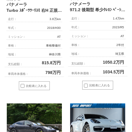
パナメーラ
パナメーラ
971.2 後期型 希少ｸﾚﾖﾝ ﾍﾞｰｼﾞｭ革 ｼｰﾄﾋｰﾀｰ ﾄﾞﾗｲﾊﾞｰﾒﾓﾘｰPKG 純正PCMﾅﾋﾞ 全周ｶﾒﾗ&PAS ACC LKA&LCA LEDﾍｯﾄﾞﾗｲﾄ BOSEｻｳﾝﾄﾞ PASMｴｱｻｽ 純正ｽﾎﾟｰﾂﾃﾞｻﾞｲﾝ21AW ｴｸｽｸﾙｰｼﾌﾞﾃﾞｻﾞｲﾝﾃｰﾙﾚﾝｽﾞ 禁煙 正規D車
Turbo ｽﾎﾟｰﾂﾂｰﾘｽﾓ 右H 正規D車 茶革 ﾊﾟﾉﾗﾏﾙｰﾌ ｸﾙｺﾝ ｺﾝﾌｫｰﾄｱｸｾｽ ｼｰﾄﾋｰﾀｰ PCMﾅﾋﾞ TV 360°ｶﾒﾗ BOSE PDLS+ LEDﾏﾄﾘｸｽﾍｯﾄﾞﾗｲﾄ ﾊﾟﾜｰﾄﾗﾝｸ 21ｲﾝﾁAW
走行：
1.4万km
走行：
3.8万km
年式：
2023/R5
年式：
2018/H30
ミッション：
AT
ミッション：
AT
車検：
2年付
車検：
車検整備付
地域：
埼玉県
地域：
神奈川県
1050.2
万円
815.8
万円
支払総額：
支払総額：
1034.5
万円
798
万円
車両本体価格：
車両本体価格：
比較表に入れる
比較表に入れる