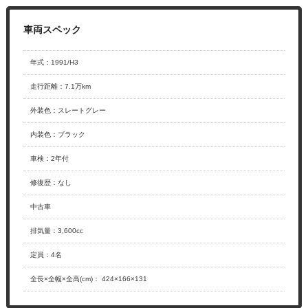
年式
：
1991/H3
走行距離
：
7.1万km
外装色
：
スレートグレー
内装色
：
ブラック
車検
：
2年付
修復歴
：
なし
中古車
排気量
：
3,600cc
定員
：
4名
全長×全幅×
全高(cm)
：
424×166×131