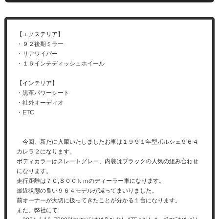
【エクステリア】
・９２後期ミラー
・リアワイパー
・１６インチディッシュホイール
【インテリア】
・黒革パワーシート
・社外オーディオ
・ETC
今回、新たに入庫いたしましたお車は１９９１年型ポルシェ９６４
カレラ２になります。
ボディカラーはスレートグレー、内装はブラックの人気の組み合わせ
になります。
走行距離は７０,８００ｋｍのディーラー車になります。
最近状態の良い９６４モデルが減ってまいりました。
前オーナーが大切に扱ってきたことが分かる１台になります。
また、弊社にて