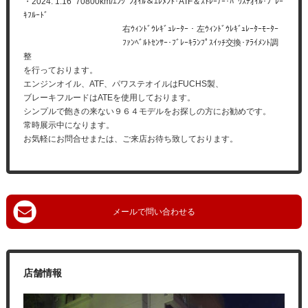
・2024. 1.16 70800km/ｴﾝｼﾞﾝｵｲﾙ＆ｴﾚﾒﾝﾄ･ATF＆ｽﾄﾚｰﾅｰ･ﾊﾟﾜｽﾃｵｲﾙ･ﾌﾞﾚｰ
ｷﾌﾙｰﾄﾞ
右ｳｨﾝﾄﾞｳﾚｷﾞｭﾚｰﾀｰ・左ｳｨﾝﾄﾞｳﾚｷﾞｭﾚｰﾀｰﾓｰﾀｰ
ﾌｧﾝﾍﾞﾙﾄｾﾝｻｰ･ﾌﾞﾚｰｷﾗﾝﾌﾟｽｲｯﾁ交換･ｱﾗｲﾒﾝﾄ調
整
を行っております。
エンジンオイル、ATF、パワステオイルはFUCHS製、
ブレーキフルードはATEを使用しております。
シンプルで飽きの来ない９６４モデルをお探しの方にお勧めです。
常時展示中になります。
お気軽にお問合せまたは、ご来店お待ち致しております。