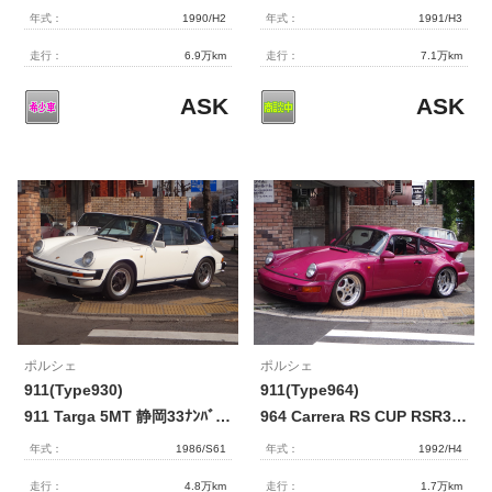
年式：
1990/H2
年式：
1991/H3
走行：
6.9万km
走行：
7.1万km
ASK
ASK
ポルシェ
ポルシェ
911(Type930)
911(Type964)
911 Targa 5MT 静岡33ﾅﾝﾊﾞｰ【2120】
964 Carrera RS CUP RSR3.8Look 【2110】
年式：
1986/S61
年式：
1992/H4
走行：
4.8万km
走行：
1.7万km