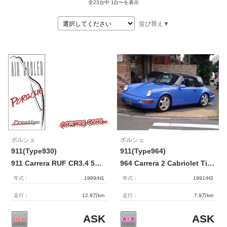
全23台中
1台〜を表示
整備・メンテナンス工場
並び替え▼
Report
ポルシェ探訪
ポルシェ
ポルシェ
911(Type930)
911(Type964)
911 Carrera RUF CR3.4 5MT D車 【2176】
964 Carrera 2 Cabriolet Tip 【2170】
年式：
1989/H1
年式：
1991/H3
走行：
12.9万km
走行：
7.9万km
ASK
ASK