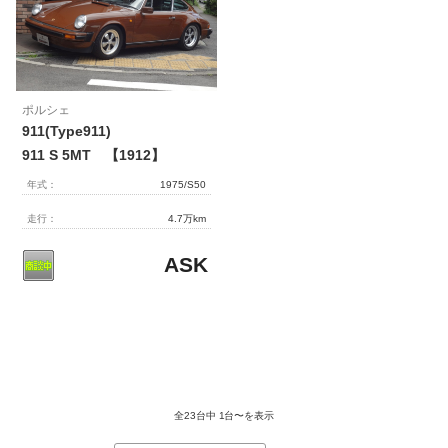
ポルシェ
911(Type911)
911 S 5MT 【1912】
年式：
1975/S50
走行：
4.7万km
ASK
全23台中
1台〜を表示