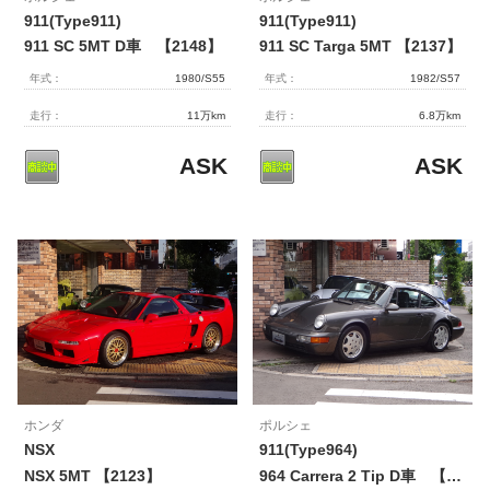
911(Type911)
911(Type911)
911 SC 5MT D車 【2148】
911 SC Targa 5MT 【2137】
年式：
1980/S55
年式：
1982/S57
走行：
11万km
走行：
6.8万km
ASK
ASK
ホンダ
ポルシェ
NSX
911(Type964)
NSX 5MT 【2123】
964 Carrera 2 Tip D車 【2134】