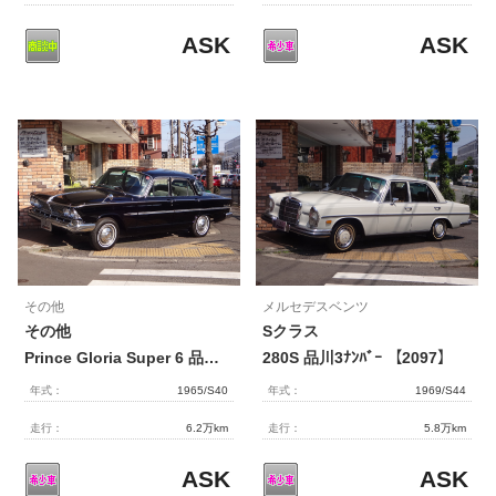
ASK
ASK
その他
メルセデスベンツ
その他
Sクラス
Prince Gloria Super 6 品川5ﾅﾝﾊﾞｰ 【2096】
280S 品川3ﾅﾝﾊﾞｰ 【2097】
年式：
1965/S40
年式：
1969/S44
走行：
6.2万km
走行：
5.8万km
ASK
ASK