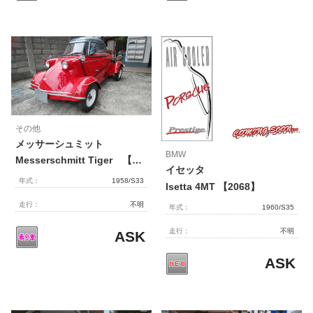
その他
メッサーシュミット
BMW
Messerschmitt Tiger 【2069】
イセッタ
年式：
1958/S33
Isetta 4MT 【2068】
走行：
不明
年式：
1960/S35
走行：
不明
ASK
ASK