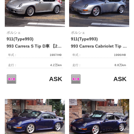
ポルシェ
ポルシェ
911(Type993)
911(Type993)
993 Carrera S Tip D車 【2166】
993 Carrera Cabriolet Tip D車 ｴﾝｼﾞﾝO/H済 【2158】
年式：
1997/H9
年式：
1996/H8
走行：
4.2万km
走行：
8.8万km
ASK
ASK