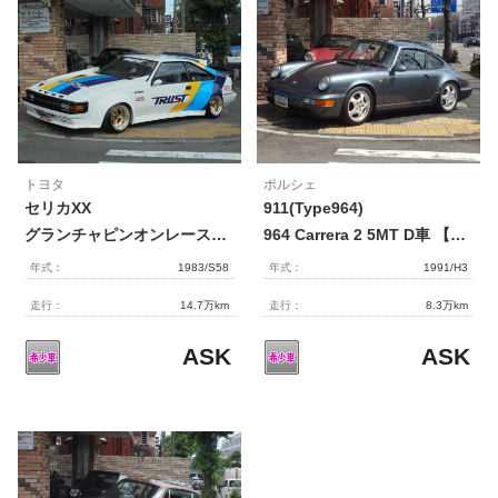
トヨタ
ポルシェ
セリカXX
911(Type964)
グランチャピンオンレース仕様 ５MT【2046】
964 Carrera 2 5MT D車 【1957】
年式：
1983/S58
年式：
1991/H3
走行：
14.7万km
走行：
8.3万km
ASK
ASK