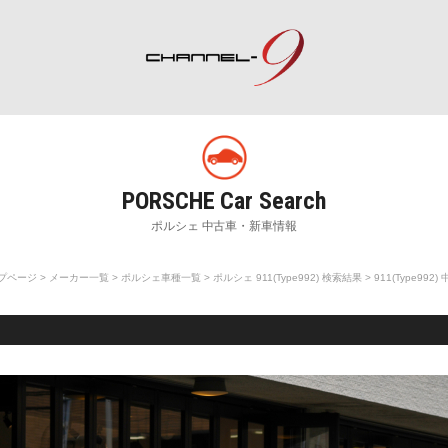
ポルシェ専門サイト チャンネル9
rch
Special Shops
M
販売店・専門店情報
整
プページ
>
メーカー一覧
>
ポルシェ車種一覧
>
ポルシェ 911(Type992) 検索結果
> 911(Type992)