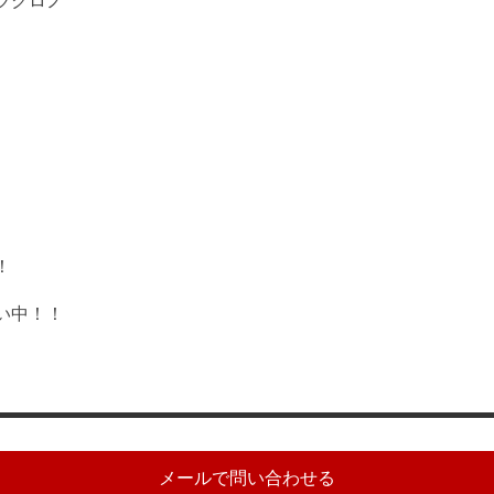
ツクロノ
！
い中！！