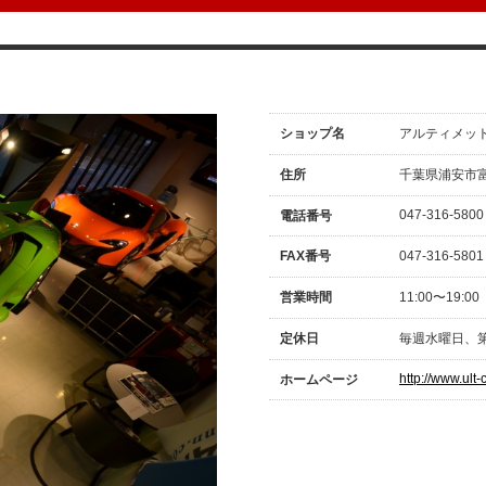
ショップ名
アルティメッ
住所
千葉県浦安市富士
047-316-5800
電話番号
FAX番号
047-316-5801
営業時間
11:00〜19:00
定休日
毎週水曜日、第
http://www.ult-
ホームページ