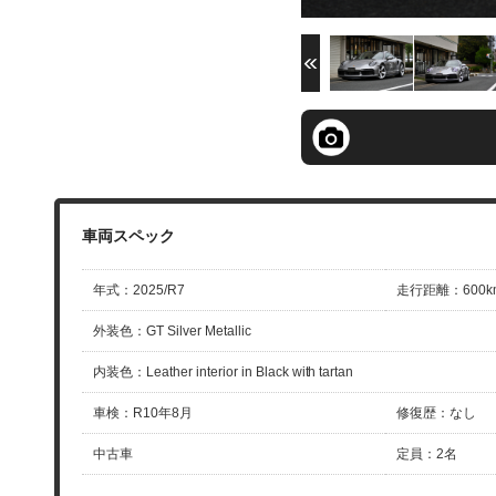
年式
：
2025/R7
走行距離
：
600k
外装色
：
GT Silver Metallic
内装色
：
Leather interior in Black with tartan
車検
：
R10年8月
修復歴
：
なし
中古車
定員
：
2名