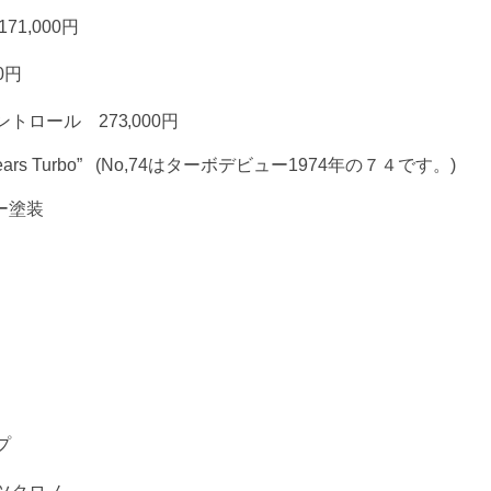
71,000円
0円
ロール 273,000円
Years Turbo” (No,74はターボデビュー1974年の７４です。)
バー塗装
プ