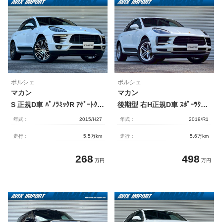
ポルシェ
ポルシェ
マカン
マカン
S 正規D車 ﾊﾟﾉﾗﾐｯｸR ｱｹﾞｰﾄｸﾞﾚｰ半革 純正ﾅﾋﾞ地ﾃﾞｼﾞ Bｶﾒﾗ＆PAS 電動Rｹﾞｰﾄ ﾊﾞｲｷｾﾉﾝHL(PDLS付) 純正21ｲﾝﾁ911ﾀｰﾎﾞﾃﾞｻﾞｲﾝAW 禁煙
後期型 右H正規D車 ｽﾎﾟｰﾂｸﾛﾉPKG ﾊﾟﾉﾗﾐｯｸR ﾍﾞｰｼﾞｭ革 ｼｰﾄﾋｰﾀｰ 14WAYﾊﾟﾜｰｼｰﾄ 3ｿﾞｰﾝAC PCMﾅﾋﾞ(10.9ｲﾝﾁ) 全周ｶﾒﾗ＆PAS ACC＆LCA＆LDW LEDﾍｯﾄﾞﾗｲﾄ ｺﾝﾌｫｰﾄA 電動Rｹﾞｰﾄ ｽﾎﾟｰﾂﾃｰﾙﾊﾟｲﾌﾟ PASM 純正19ｲﾝﾁAW 禁煙
年式：
2015/H27
年式：
2019/R1
走行：
5.5万km
走行：
5.6万km
268
498
万円
万円