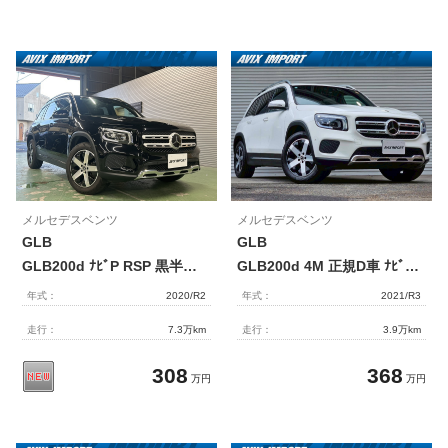
メルセデスベンツ
メルセデスベンツ
GLB
GLB
GLB200d ﾅﾋﾞP RSP 黒半革 MBUXﾅﾋﾞ地ﾃﾞｼﾞ360度ｶﾒﾗ Meｺﾈｸﾄ 前席Sﾋｰﾀｰ LEDﾍｯﾄﾞﾗｲﾄ 自動開閉ﾃｰﾙｹﾞｰﾄ ACC ﾚｰﾝﾁｪﾝｼﾞ ﾚｰﾝｷｰﾌﾟ 分割可倒式ｼｰﾄ 前席ﾒﾓﾘｰ付Pｼｰﾄ ﾌｯﾄﾄﾗﾝｸｵｰﾌﾟﾅｰ ECOｽﾄｯﾌﾟ ｷｰﾚｽｺﾞｰ PTS 18AW 禁煙 右H
GLB200d 4M 正規D車 ﾅﾋﾞｹﾞｰｼｮﾝPKG 黒半革 ｼｰﾄﾋｰﾀｰ ﾊﾟﾜｰｼｰﾄ MBUX 純正ﾅﾋﾞ地ﾃﾞｼﾞ 全周ｶﾒﾗ&PTS ﾚｰﾀﾞｰｾｰﾌﾃｨPKG LEDﾗｲﾄ 電動Rｹﾞｰﾄ ﾌｯﾄﾄﾗﾝｸｵｰﾌﾟﾅｰ 純正18AW 禁煙 1ｵｰﾅｰ
年式：
2020/R2
年式：
2021/R3
走行：
7.3万km
走行：
3.9万km
308
368
万円
万円