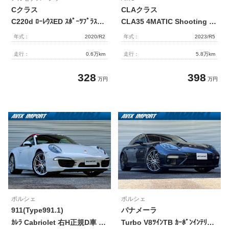
Cクラス
CLAクラス
C220d ﾛｰﾚｳｽED ｽﾎﾟｰﾂﾌﾟﾗｽ&ﾚｻﾞｰEXC-PKG 後期型 9速AT 黒革 ｼｰﾄﾋｰﾀｰ& ﾍﾞﾝﾁﾚｰﾀｰ 純正HDDﾅﾋﾞ地ﾃﾞｼﾞ 全周ｶﾒﾗ&PTS HUD ﾌﾞﾙﾒｽﾀｰｻｳﾝﾄﾞ ﾏﾙﾁﾋﾞｰﾑLEDﾗｲﾄ 電動ﾄﾗﾝｸ ﾚｰﾀﾞｰｾｰﾌﾃｨPKG 純正18AW 禁煙 1ｵｰﾅｰ
CLA35 4MATIC Shooting Brake AMGｱﾄﾞﾊﾞﾝｽﾄﾞ&ﾊﾟﾌｫｰﾏﾝｽPKG ﾊﾟﾉﾗﾐｯｸSR 赤/黒革 ｼｰﾄﾋｰﾀｰ ﾅﾋﾞｹﾞｰｼｮﾝPKG(MBUX搭載) 全周ｶﾒﾗ＆PTS ｴﾅｼﾞｬｲｼﾞﾝｸﾞPKG HUD＆ﾚｰﾀﾞｰｾｰﾌﾃｨPKG ﾏﾙﾁﾋﾞｰﾑLEDﾗｲﾄ 純正18ｲﾝﾁAW 禁煙 1ｵｰﾅｰ
年式：
2020/R2
年式：
2023/R5
走行：
0.6万km
走行：
5.8万km
328
398
万円
万円
ポルシェ
ポルシェ
911(Type991.1)
パナメーラ
ｶﾚﾗ Cabriolet 右H正規D車 7速PDK 赤幌 黒革 ｼｰﾄﾋｰﾀｰ 社外ｶﾛｯﾂｪﾘｱ製ﾅﾋﾞ地ﾃﾞｼﾞ Bｶﾒﾗ&PAS ｸﾙｺﾝ 電動格納ﾐﾗｰ ﾊﾞｲｷｾﾉﾝHL 純正20ｲﾝﾁAW 禁煙
Turbo V8ﾂｲﾝTB ｶｰﾎﾞﾝｲﾝﾃﾘｱﾄﾘﾑP 黒ｸﾚﾖﾝ革 PCMﾅﾋﾞBｶﾒﾗ BOSE 前後席Sﾋｰﾀｰ PDLS付LEDﾗｲﾄ Pﾃｰﾙｹﾞｰﾄ ﾊｲﾋﾞｰﾑｱｼｽﾄ ACC LCA LKA PASMｴｱｻｽ 分割可倒式ｼｰﾄ ﾒﾓﾘｰ付14Wayﾊﾟﾜｰｼｰﾄ 電動Rﾌﾞﾗｲﾝﾄﾞ 専用ｴｸｽﾃﾘｱ 911ﾀｰﾎﾞﾃﾞｻﾞｲﾝ21AW 禁煙 右H