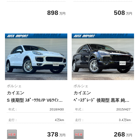
898
508
万円
万円
ポルシェ
ポルシェ
カイエン
カイエン
S 後期型 ｽﾎﾟｰﾂｸﾛﾉP V6ﾂｲﾝTB 黒ﾍﾞｰｼﾞｭ革 社外SDﾅﾋﾞ地ﾃﾞｼﾞB&Sｶﾒﾗ 前席ｼｰﾄﾋｰﾀｰ PDLS付ﾊﾞｲｷｾﾉﾝﾗｲﾄ 自動ﾄﾗﾝｸ 分割可倒式ｼｰﾄ ｽﾀｰﾄ/ｽﾄｯﾌﾟ機能 ﾊﾟｰｸｱｼｽﾄ ﾀｰﾎﾞ用19AW 禁煙 右H
ﾍﾞｰｽｸﾞﾚｰﾄﾞ 後期型 黒革 純正SDﾅﾋﾞ地ﾃﾞｼﾞBｶﾒﾗ 前席ｼｰﾄﾋｰﾀｰ PDLS+付LEDﾗｲﾄ 自動ﾄﾗﾝｸ LCA ｽﾃｱﾘﾝｸﾞﾋｰﾀｰ 分割可倒式ｼｰﾄ ｺﾝﾌｫｰﾄﾒﾓﾘｰPKG ｽﾀｰﾄ/ｽﾄｯﾌﾟ機能 ｴﾝﾄﾘｰ&ﾄﾞﾗｲﾌﾞ ﾊﾟｰｸｱｼｽﾄ ｸﾚｽﾄｴﾝﾎﾞｽｾﾝﾀｰｺﾝｿｰﾙ 18AW 禁煙 右H
年式：
2018/H30
年式：
2015/H27
走行：
4万km
走行：
3.4万km
378
268
万円
万円