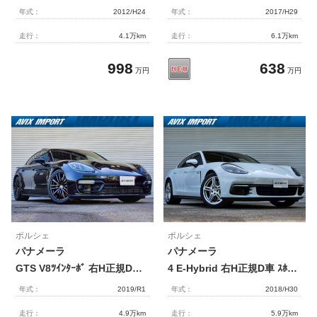
年式：
2012/H24
年式：
2017/H29
走行：
4.1万km
走行：
6.1万km
998
638
万円
万円
ポルシェ
ポルシェ
パナメーラ
パナメーラ
GTS V8ﾂｲﾝﾀｰﾎﾞ 右H正規D車 ﾊﾟﾉﾗﾐｯｸSR ｽﾎﾟｰﾂｸﾛﾉPKG 黒半革 全席ｼｰﾄﾋｰﾀｰ 18wayﾊﾟﾜｰｼｰﾄ PCMﾅﾋﾞ 全周ｶﾒﾗ＆PAS ACC LKA LCA PASMｴｱｻｽ ｽﾎﾟｰﾂｴｸﾞｿﾞｰｽﾄ BOSEｻｳﾝﾄﾞ ｺﾝﾌｫｰﾄA 赤ｷｬﾘﾊﾟｰ 純正20AW 禁煙
4 E-Hybrid 右H正規D車 ｽﾎﾟｰﾂｸﾛﾉPKG ﾊﾟﾉﾗﾐｯｸR 黒革 ｼｰﾄﾋｰﾀｰ PCMﾅﾋﾞ 全周ｶﾒﾗ＆PAS ACC 電動Rｹﾞｰﾄ LEDﾏﾄﾘｸｽHL ｺﾝﾌｫｰﾄA PASMｴｱｻｽ ｱｼｯﾄﾞｸﾞﾘｰﾝｷｬﾘﾊﾟｰ 純正20AW 禁煙 1ｵｰﾅｰ
年式：
2019/R1
年式：
2018/H30
走行：
4.9万km
走行：
5.9万km