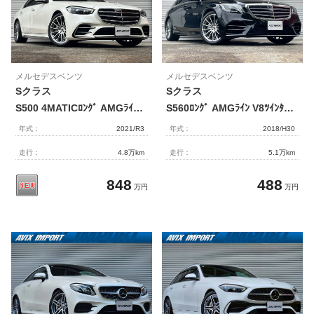
メルセデスベンツ
メルセデスベンツ
Sクラス
Sクラス
S500 4MATICﾛﾝｸﾞ AMGﾗｲﾝ Rｺﾝﾌｫｰﾄ&ﾚｻﾞｰEXCP 黒ﾅｯﾊﾟ革 ﾊﾟﾉﾗﾏSR MBUXﾅﾋﾞ地ﾃﾞｼﾞ360°ｶﾒﾗ 3Dｺｯｸﾋﾟｯﾄ Rｴﾝﾀ ARHUD Burmester ｴｱﾊﾞﾗﾝｽP 前後席Sﾋｰﾀｰ&ﾍﾞﾝﾁﾚｰｼｮﾝ&ﾘﾗｸｾﾞｰｼｮﾝ DIGITALﾗｲﾄ 自動ﾄﾗﾝｸ Pｱｼｽﾄ AMGｴｱﾛ&20AW 禁煙
S560ﾛﾝｸﾞ AMGﾗｲﾝ V8ﾂｲﾝﾀｰﾎﾞ 後期型 右H 正規D車 ﾊﾟﾉﾗﾐｯｸR 黒ﾅｯﾊﾟ革 全席ｼｰﾄﾋｰﾀｰ＆ﾍﾞﾝﾁﾚｰﾀｰ 純正HDDﾅﾋﾞ地ﾃﾞｼﾞ Burmesterｻｳﾝﾄﾞ 全周ｶﾒﾗ＆PTS HUD＆ﾚｰﾀﾞｰｾｰﾌﾃｨPKG 純正20AW 禁煙車
年式：
2021/R3
年式：
2018/H30
走行：
4.8万km
走行：
5.1万km
848
488
万円
万円