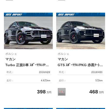
ポルシェ
ポルシェ
マカン
マカン
Turbo 正規D車 ｽﾎﾟｰﾂｸﾛﾉPKG ﾊﾟﾉﾗﾐｯｸR 赤/黒ﾂｰﾄﾝ革 ｼｰﾄﾋｰﾀｰ PCMﾅﾋﾞ社外地ﾃﾞｼﾞ Bｶﾒﾗ＆PAS 3ｿﾞｰﾝAC BOSEｻｳﾝﾄﾞ LEDﾗｲﾄPDLS+ 電動Rｹﾞｰﾄ ｸﾙｺﾝ PASM 赤ｷｬﾘﾊﾟｰ 純正20ｲﾝﾁAW 禁煙車
GTS ｽﾎﾟｰﾂｸﾛﾉPKG 赤黒ﾂｰﾄﾝ革 ﾊﾟﾉﾗﾐｯｸR PCMﾅﾋﾞ ｻﾗｳﾝﾄﾞﾋﾞｭｰｶﾒﾗ AppleCarPlay 前席ｼｰﾄﾋｰﾀｰ PDLS+付LEDﾍｯﾄﾞﾗｲﾄ 電動Rｹﾞｰﾄ ｵｰﾄﾊｲﾋﾞｰﾑ ACC LDW 3ｿﾞｰﾝAC PASM付ｴｱｻｽ ｽﾎﾟｰﾂｴｸﾞｿﾞｰｽﾄ 赤ｷｬﾘﾊﾟｰ ｴﾝﾄﾘｰD GTS専用ｴｱﾛ&20AW 禁煙
年式：
2016/H28
年式：
2018/H30
走行：
4.8万km
走行：
5万km
398
468
万円
万円