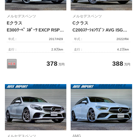
メルセデスベンツ
メルセデスベンツ
Eクラス
Cクラス
E300ｸｰﾍﾟ ｽﾎﾟｰﾂ EXCP RSP 黒ﾅｯﾊﾟ革 ﾊﾟﾉﾗﾏSR HDDﾅﾋﾞ地ﾃﾞｼﾞ360度ｶﾒﾗ HUD Burmester ｴｱﾊﾞﾗﾝｽP 前席Sﾋｰﾀｰ&ﾍﾞﾝﾁﾚｰﾀｰ ﾏｯｻｰｼﾞ機能 ﾏﾙﾁﾋﾞｰﾑLED 自動ﾄﾗﾝｸ Pｱｼｽﾄ ﾊｲﾋﾞｰﾑｱｼｽﾄ ACC ﾚｰﾝｷｰﾌﾟ ECOｽﾄｯﾌﾟ ｷｰﾚｽｺﾞｰ PTS AMGｴｱﾛ&19AW
C200ｽﾃｰｼｮﾝﾜｺﾞﾝ AVG ISG搭載ﾓﾃﾞﾙ AMGﾗｲﾝ& ﾚｻﾞｰｴｸｽｸﾙｰｼﾌﾞ&ﾍﾞｰｼｯｸPKG ﾊﾟﾉﾗﾐｯｸSR 黒革 ｼｰﾄﾋｰﾀｰ MBUX ARﾅﾋﾞ地ﾃﾞｼﾞ全周ｶﾒﾗ&PTS DIGITALﾗｲﾄ ﾚｰﾀﾞｰｾｰﾌﾃｨPKG HUD 電動Rｹﾞｰﾄ 純正18AW 禁煙 1ｵｰﾅｰ
年式：
2017/H29
年式：
2022/R4
走行：
2.9万km
走行：
4.2万km
378
388
万円
万円
メルセデスベンツ
AMG