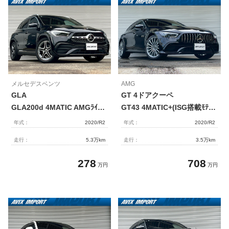
メルセデスベンツ
AMG
GLA
GT 4ドアクーペ
GLA200d 4MATIC AMGﾗｲﾝ ﾊﾟﾉﾗﾐｯｸR 黒半革 ｼｰﾄﾋｰﾀｰ MBUX 純正ﾅﾋﾞ地ﾃﾞｼﾞ 全周ｶﾒﾗ&PTS ｷｰﾚｽｺﾞｰ LEDﾗｲﾄ 電動Rｹﾞｰﾄ ﾌｯﾄﾄﾗﾝｸ ﾚｰﾀﾞｰｾｰﾌﾃｨPKG 純正19AW 禁煙
GT43 4MATIC+(ISG搭載ﾓﾃﾞﾙ) AMG RIDE CONTROL+PKG 右H正規D車 ﾊﾟﾉﾗﾐｯｸR 黒革 ｼｰﾄﾋｰﾀｰ＆ﾍﾞﾝﾁﾚｰﾀｰ 純正HDDﾅﾋﾞ地ﾃﾞｼﾞ Burmesterｻｳﾝﾄﾞ 全周ｶﾒﾗ＆PTS HUD＆ﾚｰﾀﾞｰｾｰﾌﾃｨPKG 専用ｴｱｻｽ＆20ｲﾝﾁAW 禁煙 1ｵｰﾅｰ
年式：
2020/R2
年式：
2020/R2
走行：
5.3万km
走行：
3.5万km
278
708
万円
万円