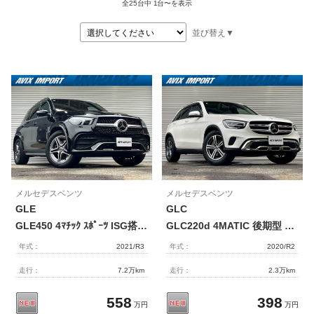
全25台中
1台〜を表示
整備・メンテナンス工場
並び替え▼
Report
ポルシェ探訪
メルセデスベンツ
メルセデスベンツ
GLE
GLC
GLE450 4ﾏﾁｯｸ ｽﾎﾟｰﾂ ISG搭載ﾓﾃﾞﾙ ﾚｻﾞｰEXCP RSP 黒ﾅｯﾊﾟ革 ﾊﾟﾉﾗﾏSR MBUXﾅﾋﾞ地ﾃﾞｼﾞ360度ｶﾒﾗ Meｺﾈｸﾄ HUD Burmester ｴｱﾊﾞﾗﾝｽP 前後席Sﾋｰﾀｰ 前席ﾍﾞﾝﾁﾚｰﾀｰ ﾏﾙﾁﾋﾞｰﾑLED 自動ﾃｰﾙｹﾞｰﾄ Pｱｼｽﾄ ｳﾙﾄﾗﾊｲﾋﾞｰﾑ AMGｴｱﾛ&20AW 禁煙1ｵﾅ 右H
GLC220d 4MATIC 後期型 ﾚｻﾞｰEXC-PKG ﾊﾟﾉﾗﾐｯｸR 黒革 全席ｼｰﾄﾋｰﾀｰ&ﾍﾞﾝﾁﾚｰﾀｰ 10.25ｲﾝﾁﾃﾞｨｽﾌﾟﾚｲ(MBUX) 全周ｶﾒﾗ＆PTS HUD Burmesterｻｳﾝﾄﾞ ﾚｰﾀﾞｰｾｰﾌﾃｨPKG LEDﾗｲﾄ 純正18AW 禁煙車
年式：
2021/R3
年式：
2020/R2
走行：
7.2万km
走行：
2.3万km
558
398
万円
万円