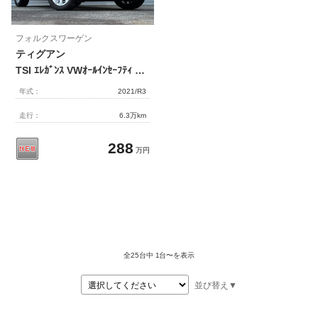
フォルクスワーゲン
ティグアン
TSI ｴﾚｶﾞﾝｽ VWｵｰﾙｲﾝｾｰﾌﾃｨ 黒布 SSDﾅﾋﾞ ｱﾗｳﾝﾄﾞﾋﾞｭｰC AppleCarPlay ﾃﾞｼﾞﾀﾙｺｯｸﾋﾟｯﾄPro HUD 前後席Sﾋｰﾀｰ LEDﾏﾄﾘｯｸｽ Pﾃｰﾙｹﾞｰﾄ ﾊｲﾋﾞｰﾑｱｼｽﾄ PｱｼｽﾄD ACC ﾚｰﾝﾁｪﾝｼﾞ 分割可倒式ｼｰﾄ 3ｿﾞｰﾝAC ｷｰﾚｽｺﾞｰ PDC 専用18AW 禁煙
年式：
2021/R3
走行：
6.3万km
288
万円
全25台中
1台〜を表示
並び替え▼