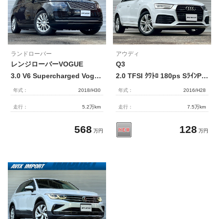
ランドローバー
アウディ
レンジローバーVOGUE
Q3
3.0 V6 Supercharged Vogue(380ps) 後期型 正規D車 ﾊﾟﾉﾗﾐｯｸR 黒革 ｼｰﾄﾋｰﾀｰ 4ｿﾞｰﾝAC 純正ﾅﾋﾞ(Tuoch Pro Duo) MERIDIANｻｳﾝﾄﾞ ﾋﾟｸｾﾙLEDﾗｲﾄ 全周ｶﾒﾗ＆PDC ACC＆BSM＆LKA ｿﾌﾄｸﾛｰｽﾞﾄﾞｱ＆電動Rｹﾞｰﾄ 純正20AW 禁煙車
2.0 TFSI ｸﾜﾄﾛ 180ps SﾗｲﾝPKG 後期型 黒半革 MMIﾅﾋﾞ地ﾃﾞｼﾞ ﾊﾟｰｷﾝｸﾞｼｽﾃﾑ&Bｶﾒﾗ ｱﾄﾞﾊﾞﾝｽﾄｷｰ ｱｲﾄﾞﾘﾝｸﾞS ﾊﾞｲｷｾﾉﾝHL 電動Rｹﾞｰﾄ 禁煙車
年式：
2018/H30
年式：
2016/H28
走行：
5.2万km
走行：
7.5万km
568
128
万円
万円