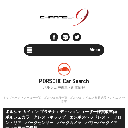
Menu
Car Search
新車・中古車検索
Parts Search
パーツ検索
トップページ
>
メーカー一覧
>
ポルシェ車種一覧
>
ポルシェ カイエン 検索結果
> カイエン 中
古車
Special Shops
ポルシェ カイエン プラチナエディション ユーザー様買取車両
販売店・専門店情報
ポルシェカラークレストキャップ エンボスヘッドレスト フロ
ントリア パークセンサー バックカメラ パワーバックドア
Maintenance
ディーラー記録簿