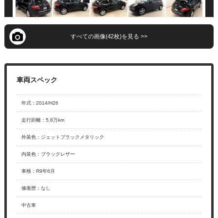
すべての画像(42枚)を見る >>
年式
：
2014/H26
走行距離
：
5.8万km
外装色
：
ジェットブラックメタリック
内装色
：
ブラックレザー
車検
：
R9年6月
修復歴
：
なし
中古車